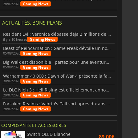
Gaming News
28/07/2026
ACTUALITÉS, BONS PLANS
Resident Evil: Veronica dépasse déjà 2 millions de wishlists
Gaming News
il y a 10 heures
Beast of Reincarnation : Game Freak dévoile un nouveau pari
Gaming News
05/08/2026
Big Walk est disponible : partez pour une aventure entre amis
Gaming News
05/08/2026
Warhammer 40 000 : Dawn of War 4 présente la faction des Nécrons
Gaming News
30/07/2026
Le DLC Nioh 3 : Hell Rising est officiellement annoncé
Gaming News
29/07/2026
Forsaken Realms : Vahrin's Call sort après dix ans de développement
Gaming News
28/07/2026
COMPOSANTS ET ACCESSOIRES
Switch OLED Blanche
89.00€