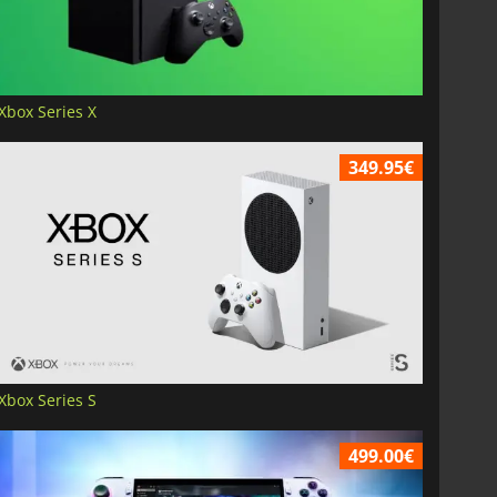
Xbox Series X
349.95€
Xbox Series S
499.00€