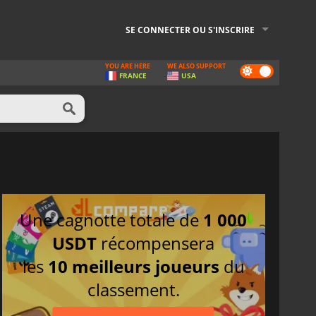
SE CONNECTER OU S'INSCRIRE
YOU ARE HERE
WE ALSO SUPPORT
Dark
FRANCE
USA
mode
Une cagnotte totale de
1 000
USDT
récompensera
les
10 meilleurs joueurs
du
classement.