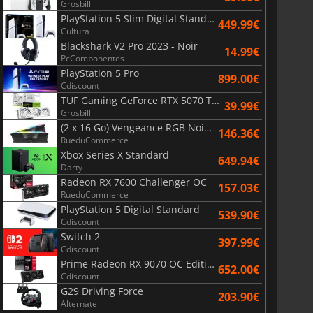
Grosbill
PlayStation 5 Slim Digital Standard
449.99€
Cultura
Blackshark V2 Pro 2023 - Noir
14.99€
PcComponentes
PlayStation 5 Pro
899.00€
Cdiscount
TUF Gaming GeForce RTX 5070 Ti OC White Edition 16GB
39.99€
Grosbill
(2 x 16 Go) Vengeance RGB Noir AMD Expo 6000 MHz - CAS 30
146.36€
RueduCommerce
Xbox Series X Standard
649.94€
Darty
Radeon RX 7600 Challenger OC
157.03€
RueduCommerce
PlayStation 5 Digital Standard
539.90€
Cdiscount
Switch 2
397.99€
Cdiscount
Prime Radeon RX 9070 OC Edition 16GB
652.00€
Cdiscount
G29 Driving Force
203.90€
Alternate