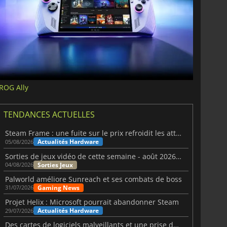
ROG Ally
TENDANCES ACTUELLES
Steam Frame : une fuite sur le prix refroidit les attentes VR
Actualités Hardware
05/08/2026
Sorties de jeux vidéo de cette semaine - août 2026 (semaine 32)
Sorties Jeux
04/08/2026
Palworld améliore Sunreach et ses combats de boss
Gaming News
31/07/2026
Projet Helix : Microsoft pourrait abandonner Steam
Actualités Hardware
29/07/2026
Des cartes de logiciels malveillants et une prise de contrôle de Discord ont touché Meccha Chameleon