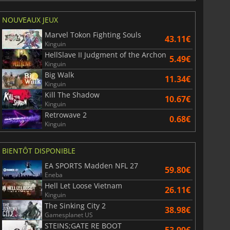
NOUVEAUX JEUX
Marvel Tokon Fighting Souls
43.11€
Kinguin
HellSlave II Judgment of the Archon
5.49€
Kinguin
Big Walk
11.34€
Kinguin
Kill The Shadow
10.67€
Kinguin
Retrowave 2
0.68€
Kinguin
BIENTÔT DISPONIBLE
EA SPORTS Madden NFL 27
59.80€
Eneba
Hell Let Loose Vietnam
26.11€
Kinguin
The Sinking City 2
38.98€
Gamesplanet US
STEINS;GATE RE BOOT
53.99€