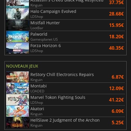
37.75€
Kinguin
Halo Campaign Evolved
28.68€
LDShop
Mistfall Hunter
15.95€
LootBar
Palworld
18.20€
Gamesplanet US
Forza Horizon 6
40.35€
LDShop
NOUVEAUX JEUX
ReStory Chill Electronics Repairs
6.87€
Kinguin
Montabi
12.09€
LOADED
Marvel Tokon Fighting Souls
41.22€
LDShop
Akatori
6.09€
Kinguin
HellSlave 2 Judgment of the Archon
5.25€
Kinguin