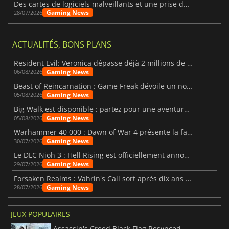
Des cartes de logiciels malveillants et une prise de contrôle de Discord ont touché Meccha Chameleon
Gaming News
28/07/2026
ACTUALITÉS, BONS PLANS
Resident Evil: Veronica dépasse déjà 2 millions de wishlists
Gaming News
06/08/2026
Beast of Reincarnation : Game Freak dévoile un nouveau pari
Gaming News
05/08/2026
Big Walk est disponible : partez pour une aventure entre amis
Gaming News
05/08/2026
Warhammer 40 000 : Dawn of War 4 présente la faction des Nécrons
Gaming News
30/07/2026
Le DLC Nioh 3 : Hell Rising est officiellement annoncé
Gaming News
29/07/2026
Forsaken Realms : Vahrin's Call sort après dix ans de développement
Gaming News
28/07/2026
JEUX POPULAIRES
Assassin's Creed Black Flag Resynced