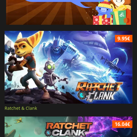
9.95€
Ratchet & Clank
16.04€