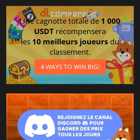
Une cagnotte totale de
1 000
USDT
récompensera
les
10 meilleurs joueurs
du
classement.
4 WAYS TO WIN BIG!