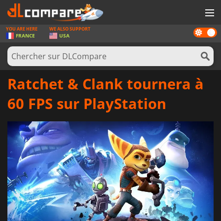
YOU ARE HERE
WE ALSO SUPPORT
Dark
JEUX
FRANCE
USA
mode
CARTES PRÉPAYÉES
LOGICIELS
Ratchet & Clank tournera à
CONCOURS
60 FPS sur PlayStation
MATÉRIEL
NEWS
SE CONNECTER OU S'INSCRIRE