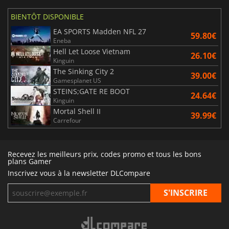
BIENTÔT DISPONIBLE
EA SPORTS Madden NFL 27
59.80€
Eneba
Hell Let Loose Vietnam
26.10€
Kinguin
The Sinking City 2
39.00€
Gamesplanet US
STEINS;GATE RE BOOT
24.64€
Kinguin
Mortal Shell II
39.99€
Carrefour
Recevez les meilleurs prix, codes promo et tous les bons
plans Gamer
Inscrivez vous à la newsletter DLCompare