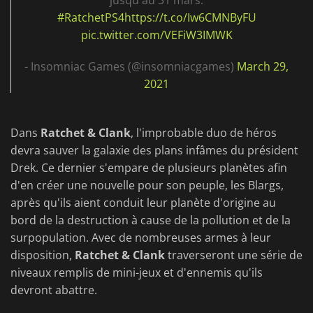
jusqu'au 31 mars.
#RatchetPS4
https://t.co/Iw6CMNByFU
pic.twitter.com/VEFiW3IMWK
- Insomniac Games (@insomniacgames)
March 29,
2021
Dans
Ratchet & Clank
, l'improbable duo de héros
devra sauver la galaxie des plans infâmes du président
Drek. Ce dernier s'empare de plusieurs planètes afin
d'en créer une nouvelle pour son peuple, les Blargs,
après qu'ils aient conduit leur planète d'origine au
bord de la destruction à cause de la pollution et de la
surpopulation. Avec de nombreuses armes à leur
disposition,
Ratchet & Clank
traverseront une série de
niveaux remplis de mini-jeux et d'ennemis qu'ils
devront abattre.