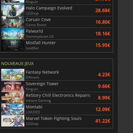
Kinguin
Halo Campaign Evolved
28.68€
LDShop
Corsair Cove
16.80€
Game Boost
Palworld
18.16€
Gamesplanet US
Mistfall Hunter
15.95€
LootBar
NOUVEAUX JEUX
Fantasy Network
4.23€
Difmark
Sovereign Tower
9.66€
Kinguin
ReStory Chill Electronics Repairs
8.99€
Instant Gaming
Montabi
12.09€
LOADED
Marvel Tokon Fighting Souls
41.22€
LDShop