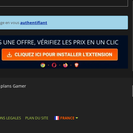
age en vous
authentifiant
s plans Gamer
NS LEGALES
PLAN DU SITE
FRANCE