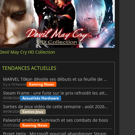
Devil May Cry HD Collection
TENDANCES ACTUELLES
MARVEL Tōkon dévoile ses débuts et sa feuille de route
Gaming News
il y a 19 heures
Steam Frame : une fuite sur le prix refroidit les attentes VR
Actualités Hardware
05/08/2026
Sorties de jeux vidéo de cette semaine - août 2026 (semaine 32)
Sorties Jeux
04/08/2026
Palworld améliore Sunreach et ses combats de boss
Gaming News
31/07/2026
Projet Helix : Microsoft pourrait abandonner Steam