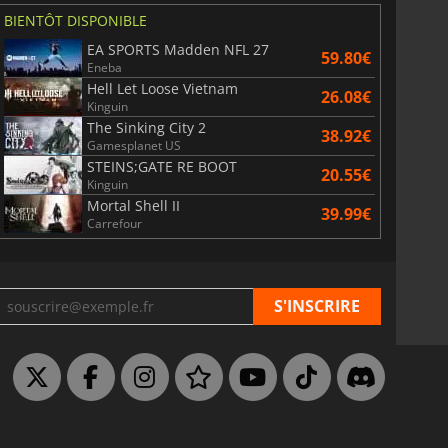
BIENTÔT DISPONIBLE
EA SPORTS Madden NFL 27
59.80€
Eneba
Hell Let Loose Vietnam
26.08€
Kinguin
The Sinking City 2
38.92€
Gamesplanet US
STEINS;GATE RE BOOT
20.55€
Kinguin
Mortal Shell II
39.99€
Carrefour