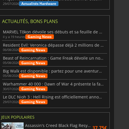
Actualités Hardware
29/07/2026
ACTUALITÉS, BONS PLANS
MARVEL Tōkon dévoile ses débuts et sa feuille de route
Gaming News
il y a 19 heures
Resident Evil: Veronica dépasse déjà 2 millions de wishlists
Gaming News
06/08/2026
Beast of Reincarnation : Game Freak dévoile un nouveau pari
Gaming News
05/08/2026
Big Walk est disponible : partez pour une aventure entre amis
Gaming News
05/08/2026
Warhammer 40 000 : Dawn of War 4 présente la faction des Nécrons
Gaming News
30/07/2026
Le DLC Nioh 3 : Hell Rising est officiellement annoncé
Gaming News
29/07/2026
JEUX POPULAIRES
Assassin's Creed Black Flag Resynced
37.75€