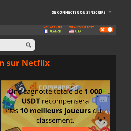
SE CONNECTER OU S'INSCRIRE
YOU ARE HERE
WE ALSO SUPPORT
Dark
FRANCE
USA
mode
n sur Netflix
Une cagnotte totale de
1 000
USDT
récompensera
les
10 meilleurs joueurs
du
classement.