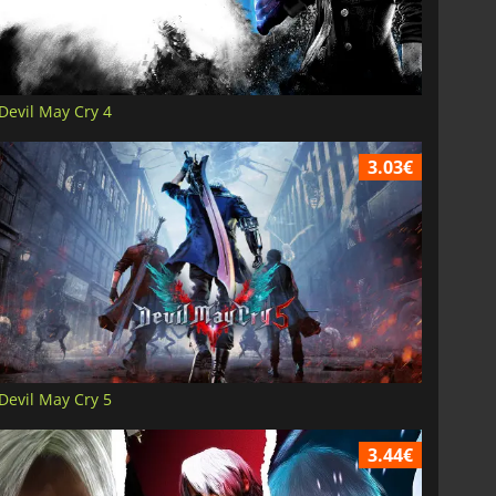
Devil May Cry 4
3.03€
Devil May Cry 5
3.44€