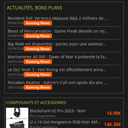
ACTUALITÉS, BONS PLANS
Resident Evil: Veronica dépasse déjà 2 millions de wishlists
Gaming News
06/08/2026
Beast of Reincarnation : Game Freak dévoile un nouveau pari
Gaming News
05/08/2026
Big Walk est disponible : partez pour une aventure entre amis
Gaming News
05/08/2026
Warhammer 40 000 : Dawn of War 4 présente la faction des Nécrons
Gaming News
30/07/2026
Le DLC Nioh 3 : Hell Rising est officiellement annoncé
Gaming News
29/07/2026
Forsaken Realms : Vahrin's Call sort après dix ans de développement
Gaming News
28/07/2026
COMPOSANTS ET ACCESSOIRES
Blackshark V2 Pro 2023 - Noir
14.99€
PcComponentes
(2 x 16 Go) Vengeance RGB Noir AMD Expo 6000 MHz - CAS 30
146.36€
RueduCommerce