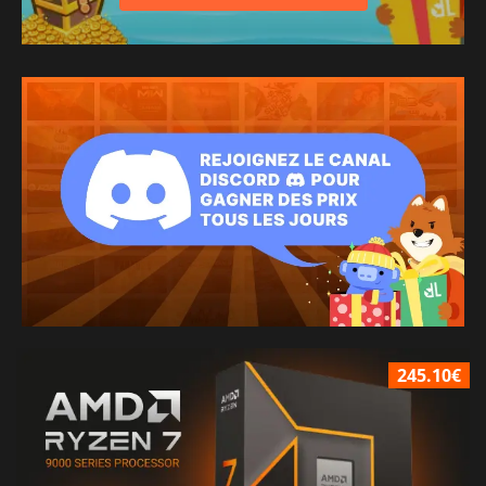
245.10€