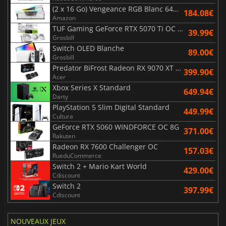
(2 x 16 Go) Vengeance RGB Blanc 6400 MHz - CAS 32
184.08€
Amazon
TUF Gaming GeForce RTX 5070 Ti OC White Edition 16GB
39.99€
Grosbill
Switch OLED Blanche
89.00€
Grosbill
Predator BiFrost Radeon RX 9070 XT OC 16 Go
399.90€
Acer
Xbox Series X Standard
649.94€
Darty
PlayStation 5 Slim Digital Standard
449.99€
Cultura
GeForce RTX 5060 WINDFORCE OC 8G
371.00€
Rakuten
Radeon RX 7600 Challenger OC
157.03€
RueduCommerce
Switch 2 + Mario Kart World
429.00€
Cdiscount
Switch 2
397.99€
Cdiscount
NOUVEAUX JEUX