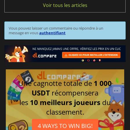
Voir tous les articles
Vous pouvez laisser un commentaire ou répondre à un
message en vous
authentifiant
Une cagnotte totale de
1 000
USDT
récompensera
les
10 meilleurs joueurs
du
classement.
4 WAYS TO WIN BIG!