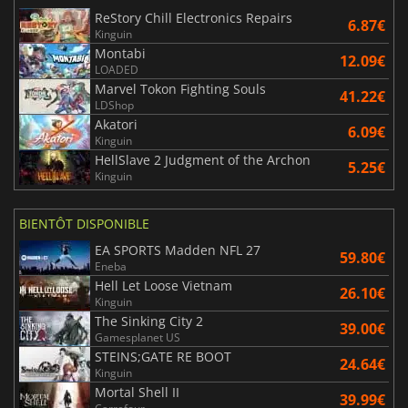
ReStory Chill Electronics Repairs
6.87€
Kinguin
Montabi
12.09€
LOADED
Marvel Tokon Fighting Souls
41.22€
LDShop
Akatori
6.09€
Kinguin
HellSlave 2 Judgment of the Archon
5.25€
Kinguin
BIENTÔT DISPONIBLE
EA SPORTS Madden NFL 27
59.80€
Eneba
Hell Let Loose Vietnam
26.10€
Kinguin
The Sinking City 2
39.00€
Gamesplanet US
STEINS;GATE RE BOOT
24.64€
Kinguin
Mortal Shell II
39.99€