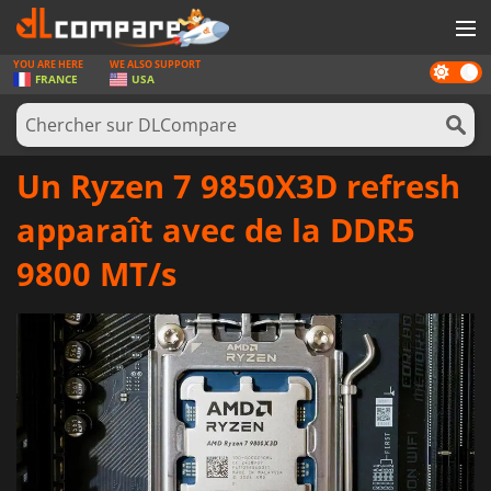
YOU ARE HERE
WE ALSO SUPPORT
Dark
JEUX
FRANCE
USA
mode
CARTES PRÉPAYÉES
LOGICIELS
Un Ryzen 7 9850X3D refresh
CONCOURS
apparaît avec de la DDR5
MATÉRIEL
9800 MT/s
NEWS
SE CONNECTER OU S'INSCRIRE