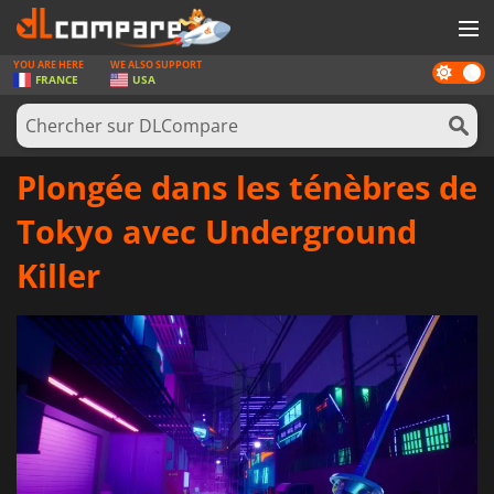
YOU ARE HERE
WE ALSO SUPPORT
Dark
JEUX
FRANCE
USA
mode
CARTES PRÉPAYÉES
LOGICIELS
Plongée dans les ténèbres de
CONCOURS
Tokyo avec Underground
MATÉRIEL
Killer
NEWS
SE CONNECTER OU S'INSCRIRE