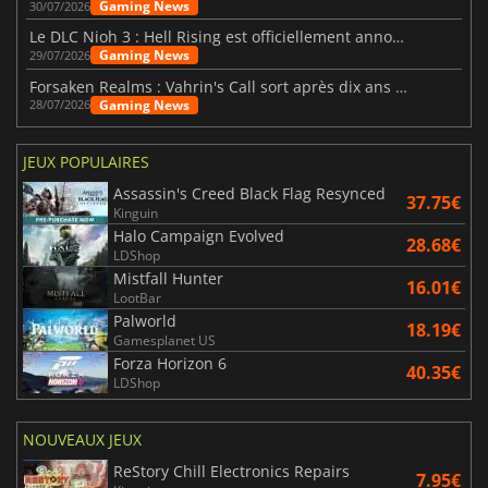
Gaming News
30/07/2026
Le DLC Nioh 3 : Hell Rising est officiellement annoncé
Gaming News
29/07/2026
Forsaken Realms : Vahrin's Call sort après dix ans de développement
Gaming News
28/07/2026
JEUX POPULAIRES
Assassin's Creed Black Flag Resynced
37.75€
Kinguin
Halo Campaign Evolved
28.68€
LDShop
Mistfall Hunter
16.01€
LootBar
Palworld
18.19€
Gamesplanet US
Forza Horizon 6
40.35€
LDShop
NOUVEAUX JEUX
ReStory Chill Electronics Repairs
7.95€