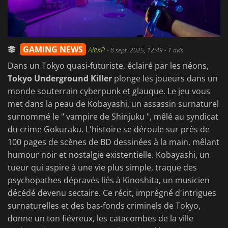
GAMING NEWS
AlexP
-
8 sept. 2025, 12:49
- 1 avis
Dans un Tokyo quasi-futuriste, éclairé par les néons,
Tokyo Underground Killer
plonge les joueurs dans un
monde souterrain cyberpunk et glauque. Le jeu vous
met dans la peau de Kobayashi, un assassin surnaturel
surnommé le " vampire de Shinjuku ", mêlé au syndicat
du crime Gokuraku. L'histoire se déroule sur près de
100 pages de scènes de BD dessinées à la main, mêlant
humour noir et nostalgie existentielle. Kobayashi, un
tueur qui aspire à une vie plus simple, traque des
psychopathes dépravés liés à Kinoshita, un musicien
décédé devenu sectaire. Ce récit, imprégné d'intrigues
surnaturelles et des bas-fonds criminels de Tokyo,
donne un ton fiévreux, les catacombes de la ville