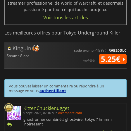
streamer professionnel de World of Warcraft, et désormais
passionné par tout ce qui touche aux jeux.
Voir tous les articles
Les meilleures offres pour Tokyo Underground Killer
Kinguin
-18% :
code promo
RAB20DLC
Steam · Global
5.25€
6.40€
Vous pouvez laisser un commentaire ou répondre à un
message en vous
authentifiant
KittenChucklenugget
9 sept. 2025, 02:16
sur
dlcompare.com
ghostrunner combiné à ghostwire : tokyo ? hmmm
intéressant