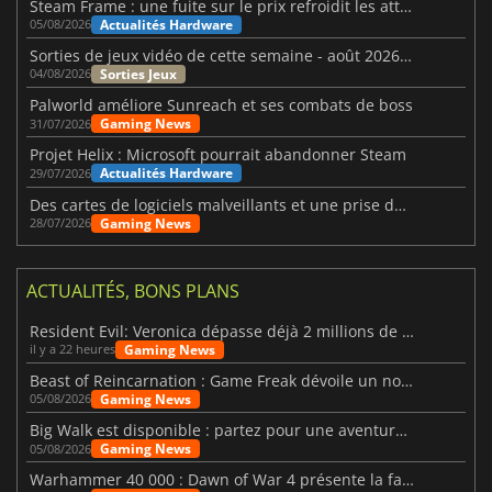
Steam Frame : une fuite sur le prix refroidit les attentes VR
Actualités Hardware
05/08/2026
Sorties de jeux vidéo de cette semaine - août 2026 (semaine 32)
Sorties Jeux
04/08/2026
Palworld améliore Sunreach et ses combats de boss
Gaming News
31/07/2026
Projet Helix : Microsoft pourrait abandonner Steam
Actualités Hardware
29/07/2026
Des cartes de logiciels malveillants et une prise de contrôle de Discord ont touché Meccha Chameleon
Gaming News
28/07/2026
ACTUALITÉS, BONS PLANS
Resident Evil: Veronica dépasse déjà 2 millions de wishlists
Gaming News
il y a 22 heures
Beast of Reincarnation : Game Freak dévoile un nouveau pari
Gaming News
05/08/2026
Big Walk est disponible : partez pour une aventure entre amis
Gaming News
05/08/2026
Warhammer 40 000 : Dawn of War 4 présente la faction des Nécrons