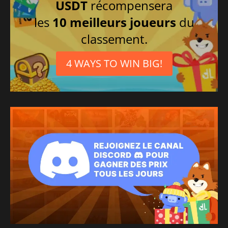
USDT
récompensera
les
10 meilleurs joueurs
du
classement.
4 WAYS TO WIN BIG!