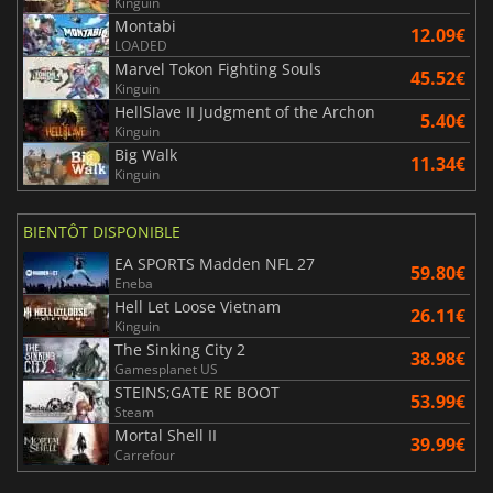
Kinguin
Montabi
12.09€
LOADED
Marvel Tokon Fighting Souls
45.52€
Kinguin
HellSlave II Judgment of the Archon
5.40€
Kinguin
Big Walk
11.34€
Kinguin
BIENTÔT DISPONIBLE
EA SPORTS Madden NFL 27
59.80€
Eneba
Hell Let Loose Vietnam
26.11€
Kinguin
The Sinking City 2
38.98€
Gamesplanet US
STEINS;GATE RE BOOT
53.99€
Steam
Mortal Shell II
39.99€
Carrefour