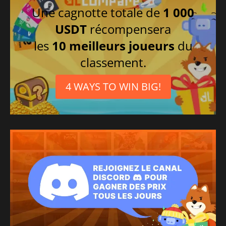
Une cagnotte totale de
1 000
USDT
récompensera
les
10 meilleurs joueurs
du
classement.
4 WAYS TO WIN BIG!