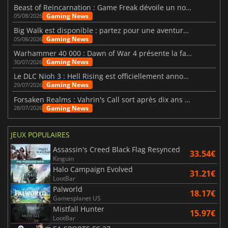
Beast of Reincarnation : Game Freak dévoile un nouveau pari
Gaming News
05/08/2026
Big Walk est disponible : partez pour une aventure entre amis
Gaming News
05/08/2026
Warhammer 40 000 : Dawn of War 4 présente la faction des Nécrons
Gaming News
30/07/2026
Le DLC Nioh 3 : Hell Rising est officiellement annoncé
Gaming News
29/07/2026
Forsaken Realms : Vahrin's Call sort après dix ans de développement
Gaming News
28/07/2026
JEUX POPULAIRES
Assassin's Creed Black Flag Resynced
33.54€
Kinguin
Halo Campaign Evolved
31.21€
LootBar
Palworld
18.17€
Gamesplanet US
Mistfall Hunter
15.97€
LootBar