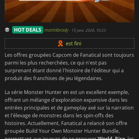
HOT DEALS
manhkbrady
-
15 janv. 2026, 10:23
est fini
Les offres groupées Capcom de Fanatical sont toujours
parmi les plus recherchées, ce qui n'est pas
surprenant étant donné l'histoire de l'éditeur qui a
produit des franchises de jeu légendaires.
La série Monster Hunter en est un excellent exemple,
offrant un mélange d'exploration expansive dans les
entrées principales et de gameplay axé sur la narration
et l'élevage de monstres dans les spin-offs des
histoires. Actuellement, Fanatical a relancé son offre
groupée Build Your Own Monster Hunter Bundle,
permettant aux joueurs de se procurer
World
,
Rise
, les