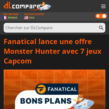
YOU ARE HERE
WE ALSO SUPPORT
Dark
JEUX
FRANCE
USA
mode
CARTES PRÉPAYÉES
LOGICIELS
Fanatical lance une offre
CONCOURS
Monster Hunter avec 7 jeux
MATÉRIEL
Capcom
NEWS
SE CONNECTER OU S'INSCRIRE