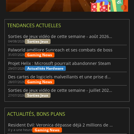
TENDANCES ACTUELLES
Sorties de jeux vidéo de cette semaine - août 2026 (semaine 32)
Sorties Jeux
04/08/2026
Palworld améliore Sunreach et ses combats de boss
Gaming News
31/07/2026
Projet Helix : Microsoft pourrait abandonner Steam
Actualités Hardware
29/07/2026
Des cartes de logiciels malveillants et une prise de contrôle de Discord ont touché Meccha Chameleon
Gaming News
28/07/2026
Sorties de jeux vidéo de cette semaine - juillet 2026 (semaine 31)
Sorties Jeux
27/07/2026
ACTUALITÉS, BONS PLANS
Resident Evil: Veronica dépasse déjà 2 millions de wishlists
Gaming News
il y a une heure