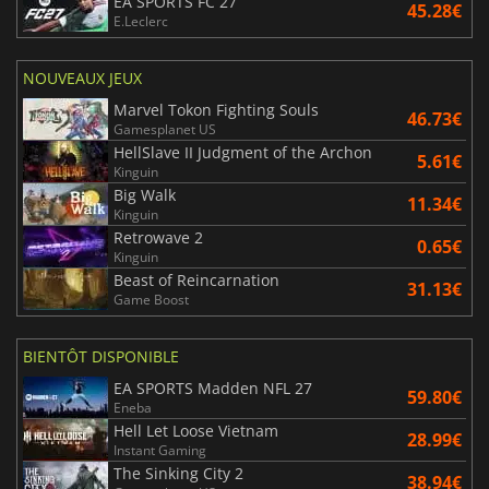
EA SPORTS FC 27
45.28€
E.Leclerc
NOUVEAUX JEUX
Marvel Tokon Fighting Souls
46.73€
Gamesplanet US
HellSlave II Judgment of the Archon
5.61€
Kinguin
Big Walk
11.34€
Kinguin
Retrowave 2
0.65€
Kinguin
Beast of Reincarnation
31.13€
Game Boost
BIENTÔT DISPONIBLE
EA SPORTS Madden NFL 27
59.80€
Eneba
Hell Let Loose Vietnam
28.99€
Instant Gaming
The Sinking City 2
38.94€