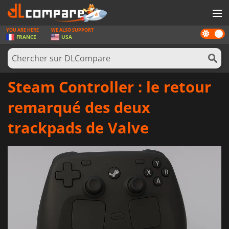
YOU ARE HERE
WE ALSO SUPPORT
Dark
JEUX
FRANCE
USA
mode
CARTES PRÉPAYÉES
LOGICIELS
Steam Controller : le retour
CONCOURS
remarqué des deux
MATÉRIEL
trackpads de Valve
NEWS
SE CONNECTER OU S'INSCRIRE