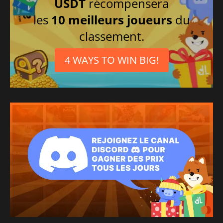
USDT
récompensera
les
10 meilleurs joueurs
du
classement.
4 WAYS TO WIN BIG!