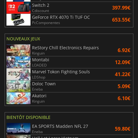
Switch 2
397.99€
Cdiscount
GeForce RTX 4070 Ti TUF OC
653.55€
PcComponentes
NOUVEAUX JEUX
ReStory Chill Electronics Repairs
6.92€
Kinguin
Montabi
12.09€
LOADED
Marvel Tokon Fighting Souls
41.22€
LDShop
Doloc Town
5.09€
Eneba
Akatori
6.10€
Kinguin
BIENTÔT DISPONIBLE
EA SPORTS Madden NFL 27
59.80€
Eneba