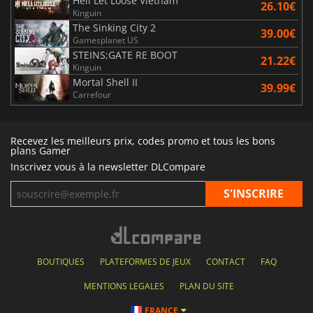
Hell Let Loose Vietnam
26.10€
Kinguin
The Sinking City 2
39.00€
Gamesplanet US
STEINS;GATE RE BOOT
21.22€
Kinguin
Mortal Shell II
39.99€
Carrefour
Recevez les meilleurs prix, codes promo et tous les bons
plans Gamer
Inscrivez vous à la newsletter DLCompare
BOUTIQUES
PLATEFORMES DE JEUX
CONTACT
FAQ
MENTIONS LEGALES
PLAN DU SITE
FRANCE