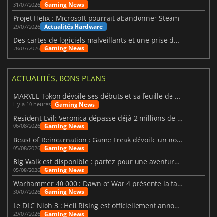
Gaming News
31/07/2026
Projet Helix : Microsoft pourrait abandonner Steam
Actualités Hardware
29/07/2026
Des cartes de logiciels malveillants et une prise de contrôle de Discord ont touché Meccha Chameleon
Gaming News
28/07/2026
ACTUALITÉS, BONS PLANS
MARVEL Tōkon dévoile ses débuts et sa feuille de route
Gaming News
il y a 10 heures
Resident Evil: Veronica dépasse déjà 2 millions de wishlists
Gaming News
06/08/2026
Beast of Reincarnation : Game Freak dévoile un nouveau pari
Gaming News
05/08/2026
Big Walk est disponible : partez pour une aventure entre amis
Gaming News
05/08/2026
Warhammer 40 000 : Dawn of War 4 présente la faction des Nécrons
Gaming News
30/07/2026
Le DLC Nioh 3 : Hell Rising est officiellement annoncé
Gaming News
29/07/2026