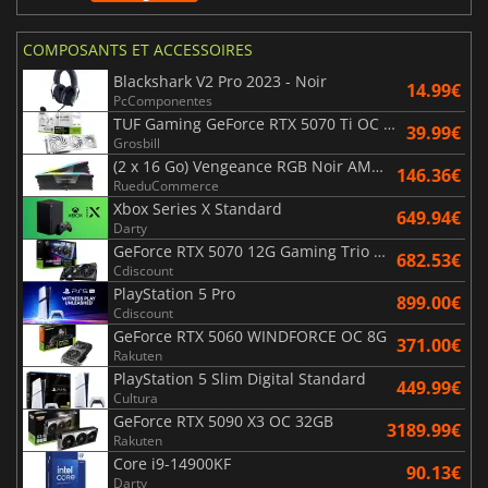
COMPOSANTS ET ACCESSOIRES
Blackshark V2 Pro 2023 - Noir
14.99€
PcComponentes
TUF Gaming GeForce RTX 5070 Ti OC White Edition 16GB
39.99€
Grosbill
(2 x 16 Go) Vengeance RGB Noir AMD Expo 6000 MHz - CAS 30
146.36€
RueduCommerce
Xbox Series X Standard
649.94€
Darty
GeForce RTX 5070 12G Gaming Trio OC Black
682.53€
Cdiscount
PlayStation 5 Pro
899.00€
Cdiscount
GeForce RTX 5060 WINDFORCE OC 8G
371.00€
Rakuten
PlayStation 5 Slim Digital Standard
449.99€
Cultura
GeForce RTX 5090 X3 OC 32GB
3189.99€
Rakuten
Core i9-14900KF
90.13€
Darty