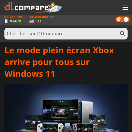
YOU ARE HERE
WE ALSO SUPPORT
Dark
JEUX
FRANCE
USA
mode
CARTES PRÉPAYÉES
LOGICIELS
Le mode plein écran Xbox
CONCOURS
arrive pour tous sur
MATÉRIEL
Windows 11
NEWS
SE CONNECTER OU S'INSCRIRE