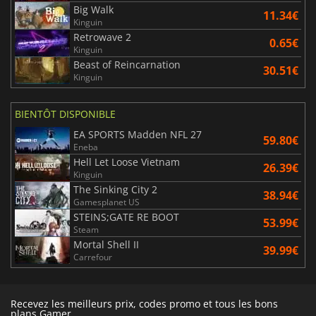
Big Walk
11.34€
Kinguin
Retrowave 2
0.65€
Kinguin
Beast of Reincarnation
30.51€
Kinguin
BIENTÔT DISPONIBLE
EA SPORTS Madden NFL 27
59.80€
Eneba
Hell Let Loose Vietnam
26.39€
Kinguin
The Sinking City 2
38.94€
Gamesplanet US
STEINS;GATE RE BOOT
53.99€
Steam
Mortal Shell II
39.99€
Carrefour
Recevez les meilleurs prix, codes promo et tous les bons
plans Gamer