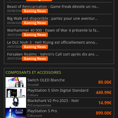
Beast of Reincarnation : Game Freak dévoile un nouveau pari
Gaming News
05/08/2026
Big Walk est disponible : partez pour une aventure entre amis
Gaming News
05/08/2026
Warhammer 40 000 : Dawn of War 4 présente la faction des Nécrons
Gaming News
30/07/2026
Le DLC Nioh 3 : Hell Rising est officiellement annoncé
Gaming News
29/07/2026
Forsaken Realms : Vahrin's Call sort après dix ans de développement
Gaming News
28/07/2026
COMPOSANTS ET ACCESSOIRES
Switch OLED Blanche
89.00€
Grosbill
PlayStation 5 Slim Digital Standard
449.99€
Cultura
Blackshark V2 Pro 2023 - Noir
14.99€
PcComponentes
PlayStation 5 Pro
899.00€
Cdiscount