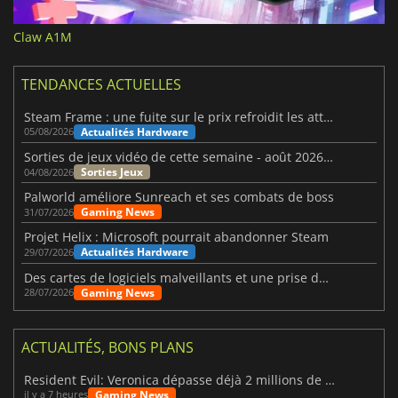
Claw A1M
TENDANCES ACTUELLES
Steam Frame : une fuite sur le prix refroidit les attentes VR
Actualités Hardware
05/08/2026
Sorties de jeux vidéo de cette semaine - août 2026 (semaine 32)
Sorties Jeux
04/08/2026
Palworld améliore Sunreach et ses combats de boss
Gaming News
31/07/2026
Projet Helix : Microsoft pourrait abandonner Steam
Actualités Hardware
29/07/2026
Des cartes de logiciels malveillants et une prise de contrôle de Discord ont touché Meccha Chameleon
Gaming News
28/07/2026
ACTUALITÉS, BONS PLANS
Resident Evil: Veronica dépasse déjà 2 millions de wishlists
Gaming News
il y a 7 heures