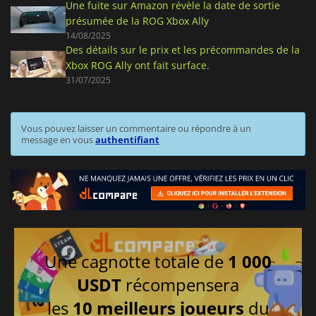
Une fuite sur Amazon révèle la date de sortie
présumée de la ROG Xbox Ally
14/08/2025
Des détails sur le prix et les précommandes de la
Xbox ROG Ally ont fait surface.
31/07/2025
Vous pouvez laisser un commentaire ou répondre à un
message en vous
authentifiant
Une cagnotte totale de
1 000
USDT
récompensera
les
10 meilleurs joueurs
du