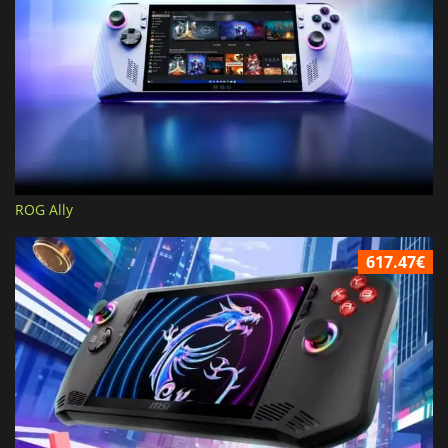
ROG Ally
617.47€