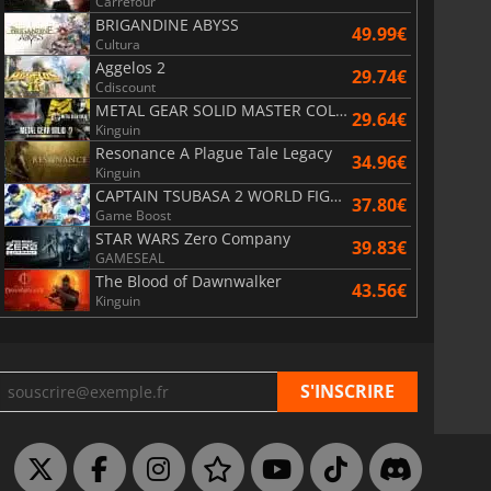
Carrefour
BRIGANDINE ABYSS
49.99€
Cultura
Aggelos 2
29.74€
Cdiscount
METAL GEAR SOLID MASTER COLLECTION Vol.2
29.64€
Kinguin
Resonance A Plague Tale Legacy
34.96€
Kinguin
CAPTAIN TSUBASA 2 WORLD FIGHTERS
37.80€
Game Boost
STAR WARS Zero Company
39.83€
GAMESEAL
The Blood of Dawnwalker
43.56€
Kinguin