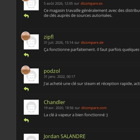
5 août 2026, 12:05
sur
dlcompare.es
Ce magasin travaille généralement avec des distribute
de clés auprès de sources autorisées.
zipfl
31 juil. 2026, 15:14
sur
dlcompare.de
Ça fonctionne parfaitement. Il faut parfois quelques
podzol
31 janv. 2022, 00:17
J'ai acheté une clé sur steam et réception rapide, ac
Chandler
19 avr. 2020, 18:56
sur
dlcompare.com
La clé à vapeur a bien fonctionné :)
Jordan SALANDRE