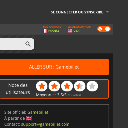
SE CONNECTER OU S'INSCRIRE
YOU ARE HERE
WE ALSO SUPPORT
Dark
FRANCE
USA
mode
ALLER SUR : Gamebillet
Note des
utilisateurs
Moyenne :
3.5
/
5
(
82
votes)
Site officiel:
Gamebillet
À partir de
Contact:
support@gamebillet.com