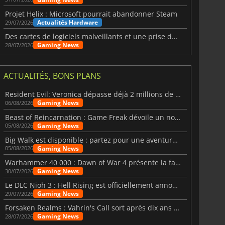
Projet Helix : Microsoft pourrait abandonner Steam
Actualités Hardware
29/07/2026
Des cartes de logiciels malveillants et une prise de contrôle de Discord ont touché Meccha Chameleon
Gaming News
28/07/2026
ACTUALITÉS, BONS PLANS
Resident Evil: Veronica dépasse déjà 2 millions de wishlists
Gaming News
06/08/2026
Beast of Reincarnation : Game Freak dévoile un nouveau pari
Gaming News
05/08/2026
Big Walk est disponible : partez pour une aventure entre amis
Gaming News
05/08/2026
Warhammer 40 000 : Dawn of War 4 présente la faction des Nécrons
Gaming News
30/07/2026
Le DLC Nioh 3 : Hell Rising est officiellement annoncé
Gaming News
29/07/2026
Forsaken Realms : Vahrin's Call sort après dix ans de développement
Gaming News
28/07/2026