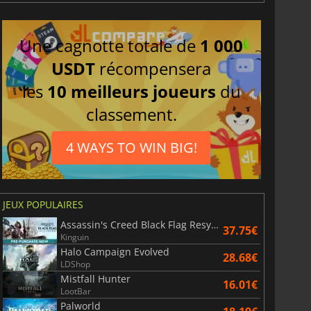
Une cagnotte totale de
1 000
USDT
récompensera
les
10 meilleurs joueurs
du
classement.
4 WAYS TO WIN BIG!
JEUX POPULAIRES
Assassin's Creed Black Flag Resynced
37.75€
Kinguin
Halo Campaign Evolved
28.68€
LDShop
Mistfall Hunter
16.01€
LootBar
Palworld