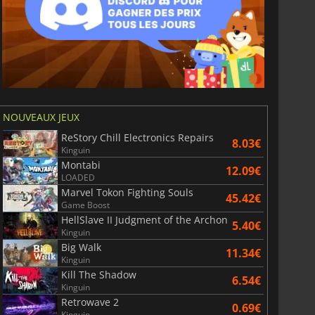
NOUVEAUX JEUX
ReStory Chill Electronics Repairs
8.03€
Kinguin
Montabi
12.09€
LOADED
Marvel Tokon Fighting Souls
45.42€
Game Boost
HellSlave II Judgment of the Archon
5.40€
Kinguin
Big Walk
11.34€
Kinguin
Kill The Shadow
6.54€
Kinguin
Retrowave 2
0.69€
Kinguin