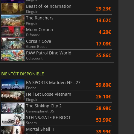
Beast of Reincarnation
29.23€
Kinguin
The Ranchers
13.62€
Kinguin
Moon Corona
4.20€
Difmark
Corsair Cove
17.08€
Game Boost
PAW Patrol Dino World
35.86€
Cdiscount
BIENTÔT DISPONIBLE
EA SPORTS Madden NFL 27
59.80€
Eneba
Hell Let Loose Vietnam
26.10€
Kinguin
The Sinking City 2
38.98€
Gamesplanet US
STEINS;GATE RE BOOT
53.99€
Steam
Mortal Shell II
39.99€