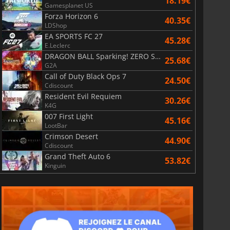
18.19€
Gamesplanet US
Forza Horizon 6
40.35€
LDShop
EA SPORTS FC 27
45.28€
E.Leclerc
DRAGON BALL Sparking! ZERO Super Limit Breaking NEO
25.68€
G2A
Call of Duty Black Ops 7
24.50€
Cdiscount
Resident Evil Requiem
30.26€
K4G
007 First Light
45.16€
LootBar
Crimson Desert
44.90€
Cdiscount
Grand Theft Auto 6
53.82€
Kinguin