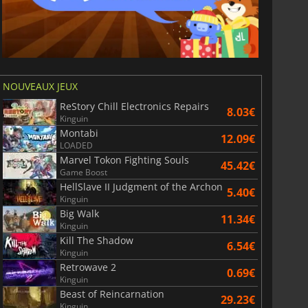
NOUVEAUX JEUX
ReStory Chill Electronics Repairs
8.03€
Kinguin
Montabi
12.09€
LOADED
Marvel Tokon Fighting Souls
45.42€
Game Boost
HellSlave II Judgment of the Archon
5.40€
Kinguin
Big Walk
11.34€
Kinguin
Kill The Shadow
6.54€
Kinguin
Retrowave 2
0.69€
Kinguin
Beast of Reincarnation
29.23€
Kinguin