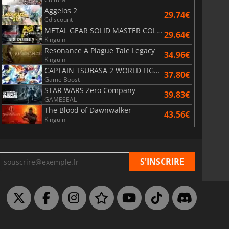
Aggelos 2
29.74€
Cdiscount
METAL GEAR SOLID MASTER COLLECTION Vol.2
29.64€
Kinguin
Resonance A Plague Tale Legacy
34.96€
Kinguin
CAPTAIN TSUBASA 2 WORLD FIGHTERS
37.80€
Game Boost
STAR WARS Zero Company
39.83€
GAMESEAL
The Blood of Dawnwalker
43.56€
Kinguin