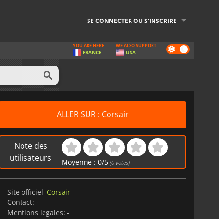
SE CONNECTER OU S'INSCRIRE
YOU ARE HERE
WE ALSO SUPPORT
Dark
FRANCE
USA
mode
ALLER SUR : Corsair
Note des
utilisateurs
Moyenne :
0
/
5
(
0
votes)
Site officiel:
Corsair
Contact:
-
Mentions legales:
-