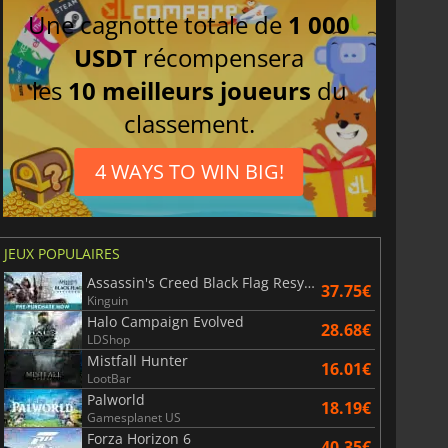
Une cagnotte totale de
1 000
USDT
récompensera
les
10 meilleurs joueurs
du
classement.
4 WAYS TO WIN BIG!
JEUX POPULAIRES
Assassin's Creed Black Flag Resynced
37.75€
Kinguin
Halo Campaign Evolved
28.68€
LDShop
Mistfall Hunter
16.01€
LootBar
Palworld
18.19€
Gamesplanet US
Forza Horizon 6
40.35€