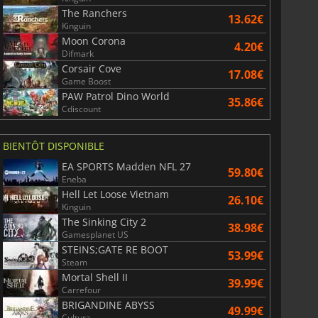
The Ranchers
13.62€
Kinguin
Moon Corona
4.20€
Difmark
Corsair Cove
17.08€
Game Boost
PAW Patrol Dino World
35.86€
Cdiscount
BIENTÔT DISPONIBLE
EA SPORTS Madden NFL 27
59.80€
Eneba
Hell Let Loose Vietnam
26.10€
Kinguin
The Sinking City 2
38.98€
Gamesplanet US
STEINS;GATE RE BOOT
53.99€
Steam
Mortal Shell II
39.99€
Carrefour
BRIGANDINE ABYSS
49.99€
Cultura