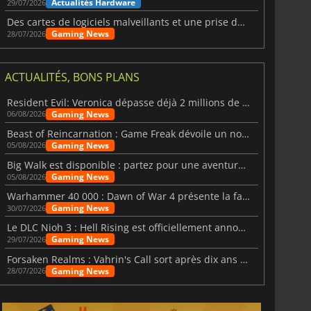
Actualités Hardware
29/07/2026
Des cartes de logiciels malveillants et une prise de contrôle de Discord ont touché Meccha Chameleon
Gaming News
28/07/2026
ACTUALITÉS, BONS PLANS
Resident Evil: Veronica dépasse déjà 2 millions de wishlists
Gaming News
06/08/2026
Beast of Reincarnation : Game Freak dévoile un nouveau pari
Gaming News
05/08/2026
Big Walk est disponible : partez pour une aventure entre amis
Gaming News
05/08/2026
Warhammer 40 000 : Dawn of War 4 présente la faction des Nécrons
Gaming News
30/07/2026
Le DLC Nioh 3 : Hell Rising est officiellement annoncé
Gaming News
29/07/2026
Forsaken Realms : Vahrin's Call sort après dix ans de développement
Gaming News
28/07/2026