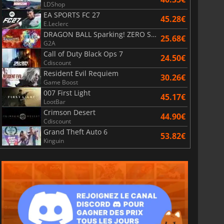
LDShop
EA SPORTS FC 27
45.28€
E.Leclerc
DRAGON BALL Sparking! ZERO Super Limit Breaking NEO
25.68€
G2A
Call of Duty Black Ops 7
24.50€
Cdiscount
Resident Evil Requiem
30.26€
Game Boost
007 First Light
45.17€
LootBar
Crimson Desert
44.90€
Cdiscount
Grand Theft Auto 6
53.82€
Kinguin