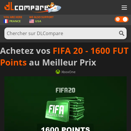
YOU ARE HERE
WE ALSO SUPPORT
Dark
JEUX
FRANCE
USA
mode
CARTES PRÉPAYÉES
LOGICIELS
Achetez vos
FIFA 20 - 1600 FUT
CONCOURS
Points
au Meilleur Prix
MATÉRIEL
XboxOne
NEWS
SE CONNECTER OU S'INSCRIRE