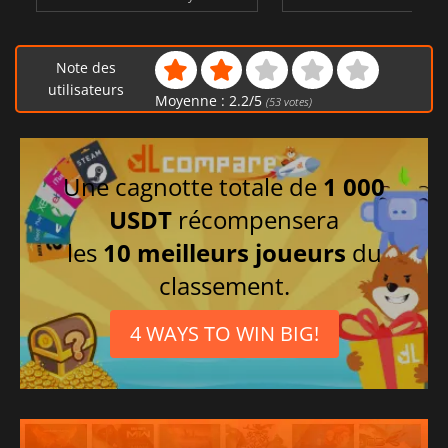
Note des
utilisateurs
Moyenne :
2.2
/
5
(
53
votes)
Une cagnotte totale de
1 000
USDT
récompensera
les
10 meilleurs joueurs
du
classement.
4 WAYS TO WIN BIG!