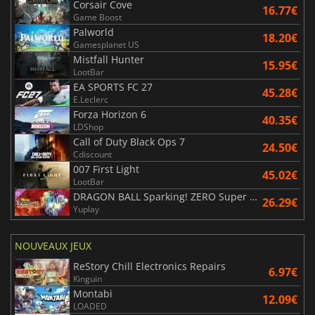
Corsair Cove
16.77€
Game Boost
Palworld
18.20€
Gamesplanet US
Mistfall Hunter
15.95€
LootBar
EA SPORTS FC 27
45.28€
E.Leclerc
Forza Horizon 6
40.35€
LDShop
Call of Duty Black Ops 7
24.50€
Cdiscount
007 First Light
45.02€
LootBar
DRAGON BALL Sparking! ZERO Super Limit Breaking NEO
26.29€
Yuplay
NOUVEAUX JEUX
ReStory Chill Electronics Repairs
6.97€
Kinguin
Montabi
12.09€
LOADED