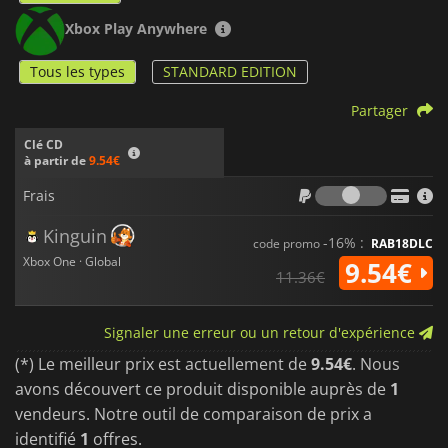
Xbox Play Anywhere
Tous les types
STANDARD EDITION
Partager
Clé CD
à partir de
9.54€
Frais
Frais
Kinguin
-16% :
code promo
RAB18DLC
Xbox One · Global
9.54€
11.36€
Signaler une erreur ou un retour d'expérience
(*) Le meilleur prix est actuellement de
9.54€
. Nous
avons découvert ce produit disponible auprès de
1
vendeurs. Notre outil de comparaison de prix a
identifié
1
offres.