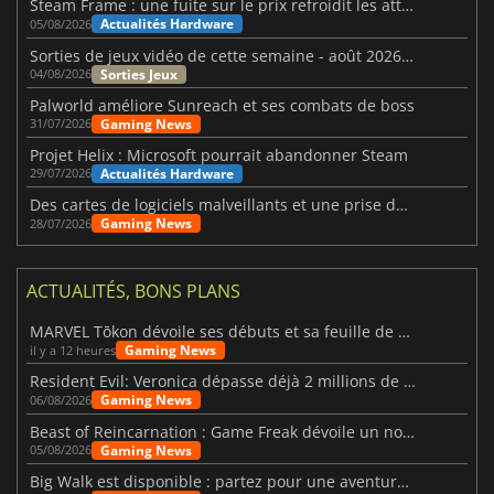
Steam Frame : une fuite sur le prix refroidit les attentes VR
Actualités Hardware
05/08/2026
Sorties de jeux vidéo de cette semaine - août 2026 (semaine 32)
Sorties Jeux
04/08/2026
Palworld améliore Sunreach et ses combats de boss
Gaming News
31/07/2026
Projet Helix : Microsoft pourrait abandonner Steam
Actualités Hardware
29/07/2026
Des cartes de logiciels malveillants et une prise de contrôle de Discord ont touché Meccha Chameleon
Gaming News
28/07/2026
ACTUALITÉS, BONS PLANS
MARVEL Tōkon dévoile ses débuts et sa feuille de route
Gaming News
il y a 12 heures
Resident Evil: Veronica dépasse déjà 2 millions de wishlists
Gaming News
06/08/2026
Beast of Reincarnation : Game Freak dévoile un nouveau pari
Gaming News
05/08/2026
Big Walk est disponible : partez pour une aventure entre amis