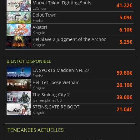
Marvel Tokon Fighting Souls
41.22€
LDShop
Doloc Town
5.09€
Eneba
Akatori
6.10€
Kinguin
HellSlave 2 Judgment of the Archon
5.25€
Kinguin
BIENTÔT DISPONIBLE
EA SPORTS Madden NFL 27
59.80€
Eneba
Hell Let Loose Vietnam
26.10€
Kinguin
The Sinking City 2
39.00€
Gamesplanet US
STEINS;GATE RE BOOT
21.04€
Kinguin
TENDANCES ACTUELLES