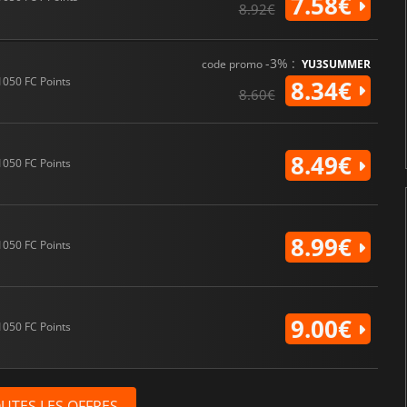
7.58€
8.92€
-3% :
code promo
YU3SUMMER
1050 FC Points
8.34€
8.60€
8.49€
1050 FC Points
8.99€
1050 FC Points
9.00€
1050 FC Points
OUTES LES OFFRES