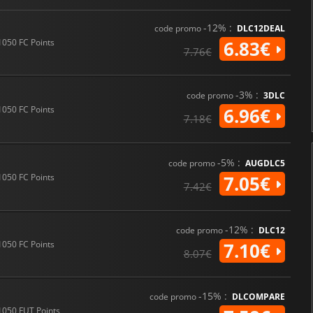
-12% :
code promo
DLC12DEAL
1050 FC Points
6.83€
7.76€
-3% :
code promo
3DLC
1050 FC Points
6.96€
7.18€
-5% :
code promo
AUGDLC5
1050 FC Points
7.05€
7.42€
-12% :
code promo
DLC12
1050 FC Points
7.10€
8.07€
-15% :
code promo
DLCOMPARE
1050 FUT Points