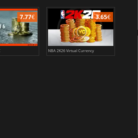
7.77
€
3.65
€
C
NBA 2K26 Virtual Currency
Madden 