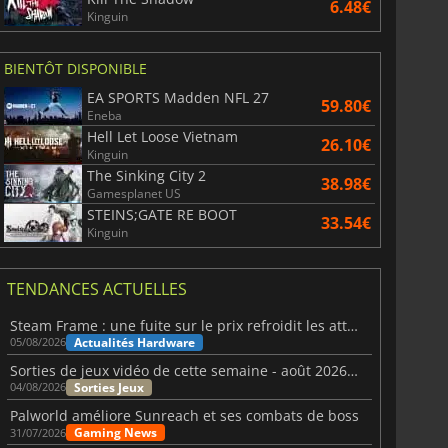
6.48€
Kinguin
BIENTÔT DISPONIBLE
EA SPORTS Madden NFL 27
59.80€
Eneba
Hell Let Loose Vietnam
26.10€
Kinguin
The Sinking City 2
38.98€
Gamesplanet US
STEINS;GATE RE BOOT
33.54€
Kinguin
TENDANCES ACTUELLES
Steam Frame : une fuite sur le prix refroidit les attentes VR
Actualités Hardware
05/08/2026
Sorties de jeux vidéo de cette semaine - août 2026 (semaine 32)
Sorties Jeux
04/08/2026
Palworld améliore Sunreach et ses combats de boss
Gaming News
31/07/2026