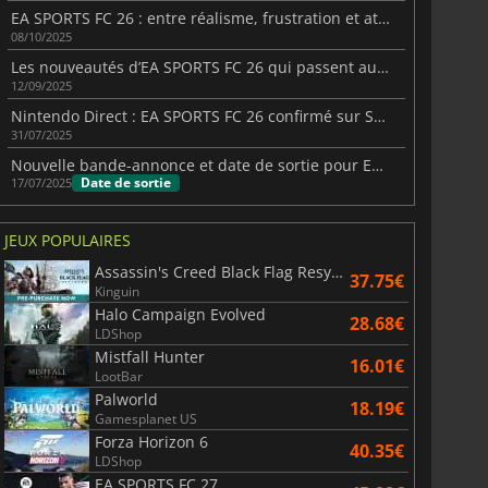
EA SPORTS FC 26 : entre réalisme, frustration et attentes élevées
08/10/2025
Les nouveautés d’EA SPORTS FC 26 qui passent au niveau supérieur
12/09/2025
Nintendo Direct : EA SPORTS FC 26 confirmé sur Switch 2
31/07/2025
Nouvelle bande-annonce et date de sortie pour EA SPORTS FC 26
Date de sortie
17/07/2025
JEUX POPULAIRES
Assassin's Creed Black Flag Resynced
37.75€
Kinguin
Halo Campaign Evolved
28.68€
LDShop
Mistfall Hunter
16.01€
LootBar
Palworld
18.19€
Gamesplanet US
Forza Horizon 6
40.35€
LDShop
EA SPORTS FC 27