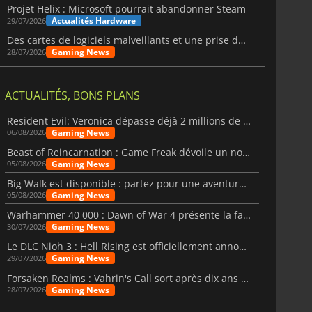
Projet Helix : Microsoft pourrait abandonner Steam
Actualités Hardware
29/07/2026
7.44
€
2.32
€
Des cartes de logiciels malveillants et une prise de contrôle de Discord ont touché Meccha Chameleon
Gaming News
28/07/2026
ACTUALITÉS, BONS PLANS
NFL 26 Points
Call of Duty Black Ops 6 Points
Resident Evil: Veronica dépasse déjà 2 millions de wishlists
Gaming News
06/08/2026
Beast of Reincarnation : Game Freak dévoile un nouveau pari
Gaming News
05/08/2026
Big Walk est disponible : partez pour une aventure entre amis
Gaming News
05/08/2026
Warhammer 40 000 : Dawn of War 4 présente la faction des Nécrons
Gaming News
30/07/2026
Le DLC Nioh 3 : Hell Rising est officiellement annoncé
Gaming News
29/07/2026
Forsaken Realms : Vahrin's Call sort après dix ans de développement
Gaming News
28/07/2026