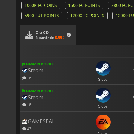
1000K FC COINS
1600 FC POINTS
2800 FC PO
5900 FUT POINTS
12000 FC POINTS
12000 F
Clé CD
à partir de
0.99€
MAGASIN OFFICIEL
Steam
18
Global
MAGASIN OFFICIEL
Steam
18
Global
GAMESEAL
43
Global