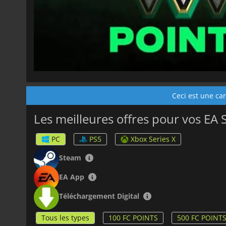
Ceci est une car
Les meilleures offres pour vos EA 
PC
PS5
Xbox Series X
Steam
EA App
Téléchargement Digital
Tous les types
100 FC POINTS
500 FC POINT