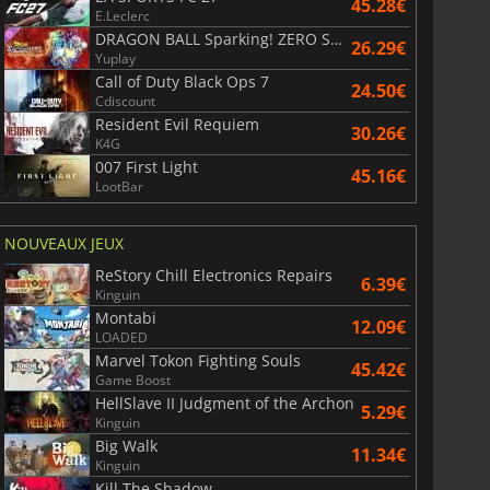
45.28€
E.Leclerc
DRAGON BALL Sparking! ZERO Super Limit Breaking NEO
26.29€
Yuplay
Call of Duty Black Ops 7
24.50€
Cdiscount
Resident Evil Requiem
30.26€
K4G
007 First Light
45.16€
LootBar
NOUVEAUX JEUX
ReStory Chill Electronics Repairs
6.39€
Kinguin
Montabi
12.09€
LOADED
Marvel Tokon Fighting Souls
45.42€
Game Boost
HellSlave II Judgment of the Archon
5.29€
Kinguin
Big Walk
11.34€
Kinguin
Kill The Shadow