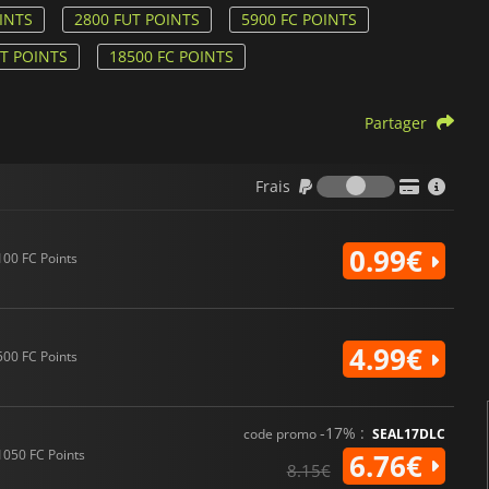
INTS
2800 FUT POINTS
5900 FC POINTS
UT POINTS
18500 FC POINTS
Partager
Frais
Frais
0.99€
100 FC Points
4.99€
500 FC Points
-17% :
code promo
SEAL17DLC
1050 FC Points
6.76€
8.15€