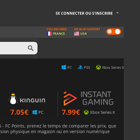
SE CONNECTER OU S'INSCRIRE
YOU ARE HERE
WE ALSO SUPPORT
Dark
FRANCE
USA
mode
PC
PS5
Xbox Series X
7.05
€
7.99
€
PC
Xbox Series X
6 - FC Points, prenez le temps de comparer les prix, que
version physique en magasin ou en version numérique