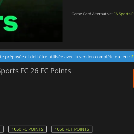
Game Card Alternative:
EA Sports F
te prépayée et doit être utilisée avec la version complète du jeu :
E
Sports FC 26 FC Points
S
1050 FC POINTS
1050 FUT POINTS