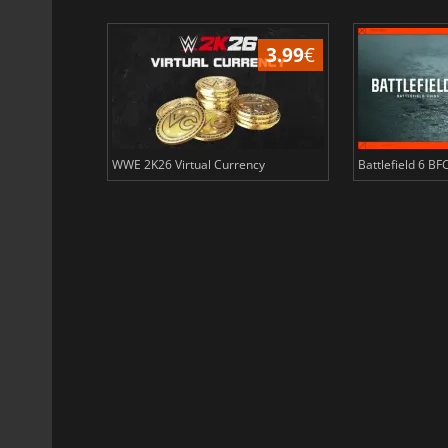
2.33
€
3.99
€
fare 3 Points
WWE 2K26 Virtual Currency
Battlefield 6 BF