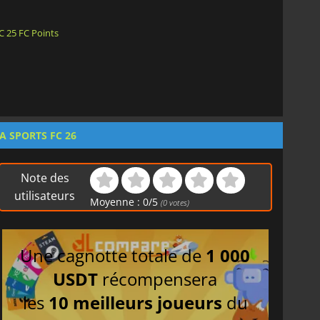
C 25 FC Points
A SPORTS FC 26
Note des
utilisateurs
Moyenne :
0
/
5
(
0
votes)
Une cagnotte totale de
1 000
USDT
récompensera
les
10 meilleurs joueurs
du