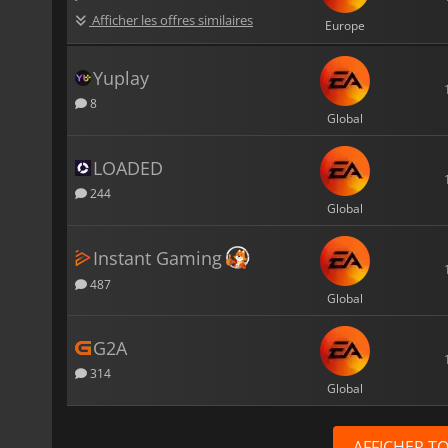
Afficher les offres similaires
Europe
Yuplay
8
Global
LOADED
244
Global
Instant Gaming
487
Global
G2A
314
Global
AFFICHER T