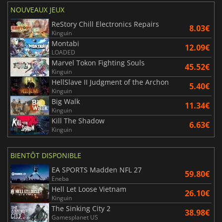
NOUVEAUX JEUX
ReStory Chill Electronics Repairs
8.03€
Kinguin
Montabi
12.09€
LOADED
Marvel Tokon Fighting Souls
45.52€
Kinguin
HellSlave II Judgment of the Archon
5.40€
Kinguin
Big Walk
11.34€
Kinguin
Kill The Shadow
6.63€
Kinguin
BIENTÔT DISPONIBLE
EA SPORTS Madden NFL 27
59.80€
Eneba
Hell Let Loose Vietnam
26.10€
Kinguin
The Sinking City 2
38.98€
Gamesplanet US