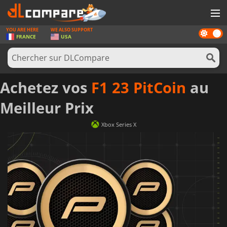
YOU ARE HERE
WE ALSO SUPPORT
Dark
JEUX
FRANCE
USA
mode
CARTES PRÉPAYÉES
LOGICIELS
Achetez vos
F1 23 PitCoin
au
CONCOURS
Meilleur Prix
MATÉRIEL
Xbox Series X
NEWS
SE CONNECTER OU S'INSCRIRE