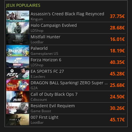
JEUX POPULAIRES
Assassin's Creed Black Flag Resynced
37.75€
Kinguin
Halo Campaign Evolved
28.68€
LDShop
Mistfall Hunter
16.01€
LootBar
Palworld
18.19€
Gamesplanet US
Forza Horizon 6
40.35€
LDShop
EA SPORTS FC 27
45.28€
E.Leclerc
DRAGON BALL Sparking! ZERO Super Limit Breaking NEO
25.68€
G2A
Call of Duty Black Ops 7
24.50€
Cdiscount
Resident Evil Requiem
30.26€
Game Boost
007 First Light
45.17€
LootBar