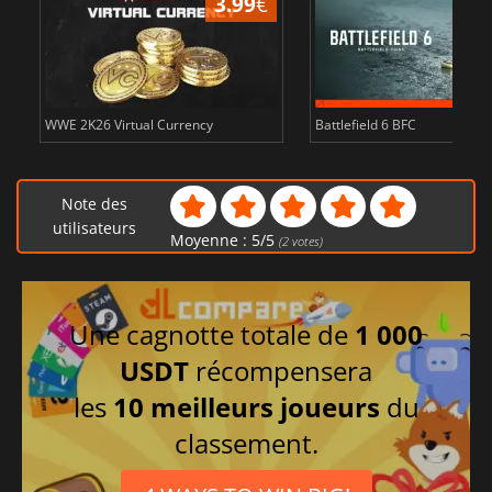
3.99
€
WWE 2K26 Virtual Currency
Battlefield 6 BFC
Note des
utilisateurs
Moyenne :
5
/
5
(
2
votes)
Une cagnotte totale de
1 000
USDT
récompensera
les
10 meilleurs joueurs
du
classement.