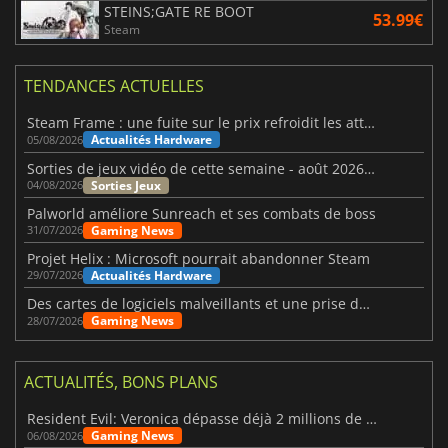
STEINS;GATE RE BOOT
53.99€
Steam
TENDANCES ACTUELLES
Steam Frame : une fuite sur le prix refroidit les attentes VR
Actualités Hardware
05/08/2026
Sorties de jeux vidéo de cette semaine - août 2026 (semaine 32)
Sorties Jeux
04/08/2026
Palworld améliore Sunreach et ses combats de boss
Gaming News
31/07/2026
Projet Helix : Microsoft pourrait abandonner Steam
Actualités Hardware
29/07/2026
Des cartes de logiciels malveillants et une prise de contrôle de Discord ont touché Meccha Chameleon
Gaming News
28/07/2026
ACTUALITÉS, BONS PLANS
Resident Evil: Veronica dépasse déjà 2 millions de wishlists
Gaming News
06/08/2026