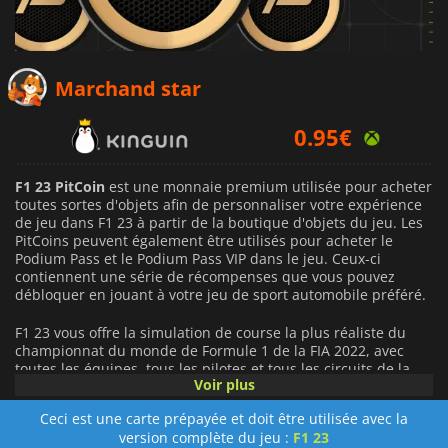
Marchand star
0.95
€
F1 23 PitCoin
est une monnaie premium utilisée pour acheter
toutes sortes d'objets afin de personnaliser votre expérience
de jeu dans F1 23 à partir de la boutique d'objets du jeu. Les
PitCoins peuvent également être utilisés pour acheter le
Podium Pass et le Podium Pass VIP dans le jeu. Ceux-ci
contiennent une série de récompenses que vous pouvez
débloquer en jouant à votre jeu de sport automobile préféré.
F1 23 vous offre la simulation de course la plus réaliste du
championnat du monde de Formule 1 de la FIA 2022, avec
toutes les équipes, tous les pilotes et tous les circuits de la
Voir plus
compétition officielle. Vous pouvez faire passer votre
expérience au niveau supérieur grâce aux PitCoins et
Ceci est une carte prépayée et doit être utilisée avec la
débloquer des options de personnalisation uniques pour
version complète du jeu :
F1 23
votre voiture, et bien plus encore.