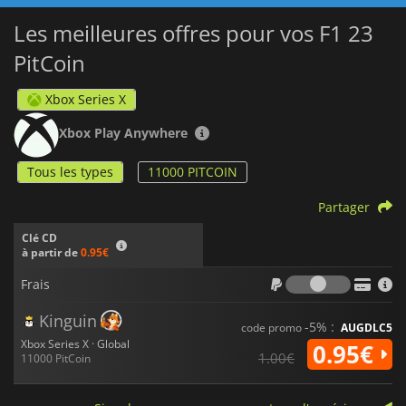
Les meilleures offres pour vos F1 23
PitCoin
Xbox Series X
Xbox Play Anywhere
Tous les types
11000 PITCOIN
Partager
Clé CD
à partir de
0.95€
Frais
Frais
Kinguin
-5% :
code promo
AUGDLC5
Xbox Series X · Global
0.95€
1.00€
11000 PitCoin