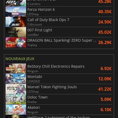
45.28€
E.Leclerc
Forza Horizon 6
40.35€
LDShop
Call of Duty Black Ops 7
24.50€
Cdiscount
007 First Light
45.02€
LootBar
DRAGON BALL Sparking! ZERO Super Limit Breaking NEO
26.29€
Yuplay
NOUVEAUX JEUX
ReStory Chill Electronics Repairs
6.92€
Kinguin
Montabi
12.09€
LOADED
Marvel Tokon Fighting Souls
41.22€
LDShop
Doloc Town
5.09€
Eneba
Akatori
6.10€
Kinguin
HellSlave 2 Judgment of the Archon