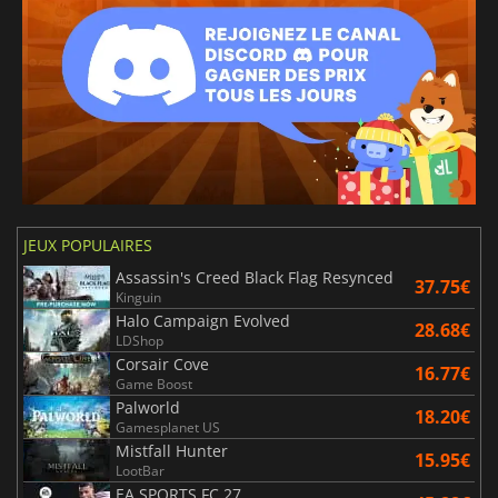
JEUX POPULAIRES
Assassin's Creed Black Flag Resynced
37.75€
Kinguin
Halo Campaign Evolved
28.68€
LDShop
Corsair Cove
16.77€
Game Boost
Palworld
18.20€
Gamesplanet US
Mistfall Hunter
15.95€
LootBar
EA SPORTS FC 27