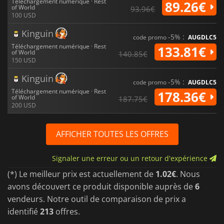
Téléchargement numérique · Rest
89.26€
of World
93.96€
100 USD
Kinguin
-5% :
code promo
AUGDLC5
Téléchargement numérique · Rest
133.81€
of World
140.85€
150 USD
Kinguin
-5% :
code promo
AUGDLC5
Téléchargement numérique · Rest
178.36€
of World
187.75€
200 USD
AFFICHER TOUTES LES OFFRES
Signaler une erreur ou un retour d'expérience
(*) Le meilleur prix est actuellement de
1.02€
. Nous
avons découvert ce produit disponible auprès de
6
vendeurs. Notre outil de comparaison de prix a
identifié
213
offres.