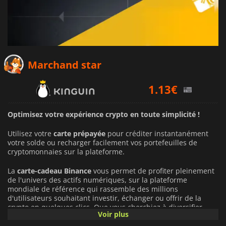
1.02
€
Marchand star
1.13
€
1.73
€
Optimisez votre expérience crypto en toute simplicité !
Utilisez votre
carte prépayée
pour créditer instantanément
votre solde ou recharger facilement vos portefeuilles de
cryptomonnaies sur la plateforme.
La
carte-cadeau Binance
vous permet de profiter pleinement
de l'univers des actifs numériques, sur la plateforme
mondiale de référence qui rassemble des millions
d'utilisateurs souhaitant investir, échanger ou offrir de la
crypto en quelques clics. Que vous cherchiez à diversifier
Voir plus
votre portefeuille ou à réaliser vos premières transactions,
l'utilisation de ce solde transforme radicalement votre