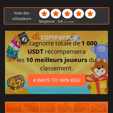
Note des
utilisateurs
Moyenne :
5
/
5
(
2
votes)
Une cagnotte totale de
1 000
USDT
récompensera
les
10 meilleurs joueurs
du
classement.
4 WAYS TO WIN BIG!