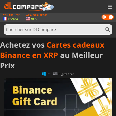
YOU ARE HERE
WE ALSO SUPPORT
Dark
JEUX
FRANCE
USA
mode
CARTES PRÉPAYÉES
LOGICIELS
Achetez vos
Cartes cadeaux
CONCOURS
Binance en XRP
au Meilleur
MATÉRIEL
Prix
NEWS
PC
Digital Card
SE CONNECTER OU S'INSCRIRE