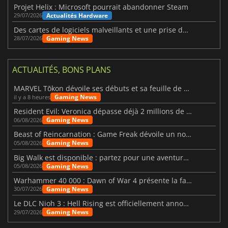
Projet Helix : Microsoft pourrait abandonner Steam
Actualités Hardware
29/07/2026
Des cartes de logiciels malveillants et une prise de contrôle de Discord ont touché Meccha Chameleon
Gaming News
28/07/2026
ACTUALITÉS, BONS PLANS
MARVEL Tōkon dévoile ses débuts et sa feuille de route
Gaming News
il y a 8 heures
Resident Evil: Veronica dépasse déjà 2 millions de wishlists
Gaming News
06/08/2026
Beast of Reincarnation : Game Freak dévoile un nouveau pari
Gaming News
05/08/2026
Big Walk est disponible : partez pour une aventure entre amis
Gaming News
05/08/2026
Warhammer 40 000 : Dawn of War 4 présente la faction des Nécrons
Gaming News
30/07/2026
Le DLC Nioh 3 : Hell Rising est officiellement annoncé
Gaming News
29/07/2026