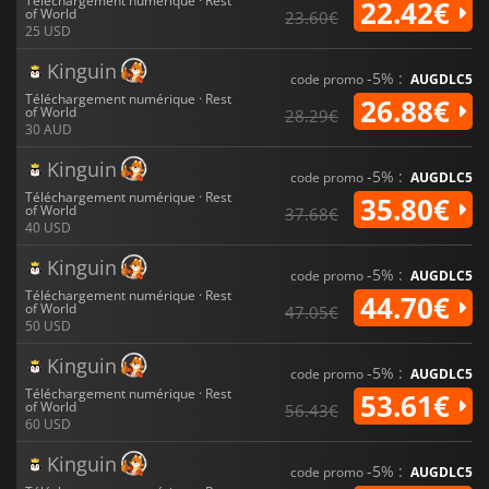
Téléchargement numérique · Rest
22.42€
of World
23.60€
25 USD
Kinguin
-5% :
code promo
AUGDLC5
Téléchargement numérique · Rest
26.88€
of World
28.29€
30 AUD
Kinguin
-5% :
code promo
AUGDLC5
Téléchargement numérique · Rest
35.80€
of World
37.68€
40 USD
Kinguin
-5% :
code promo
AUGDLC5
Téléchargement numérique · Rest
44.70€
of World
47.05€
50 USD
Kinguin
-5% :
code promo
AUGDLC5
Téléchargement numérique · Rest
53.61€
of World
56.43€
60 USD
Kinguin
-5% :
code promo
AUGDLC5