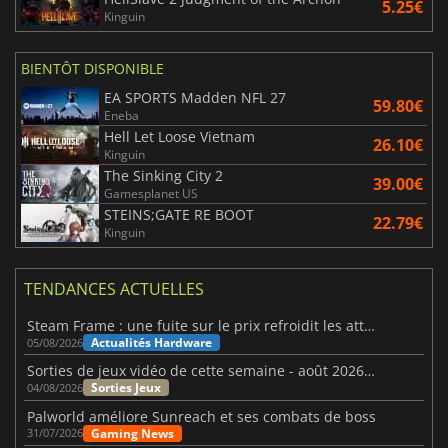
5.25€
Kinguin
BIENTÔT DISPONIBLE
EA SPORTS Madden NFL 27
59.80€
Eneba
Hell Let Loose Vietnam
26.10€
Kinguin
The Sinking City 2
39.00€
Gamesplanet US
STEINS;GATE RE BOOT
22.79€
Kinguin
TENDANCES ACTUELLES
Steam Frame : une fuite sur le prix refroidit les attentes VR
Actualités Hardware
05/08/2026
Sorties de jeux vidéo de cette semaine - août 2026 (semaine 32)
Sorties Jeux
04/08/2026
Palworld améliore Sunreach et ses combats de boss
Gaming News
31/07/2026