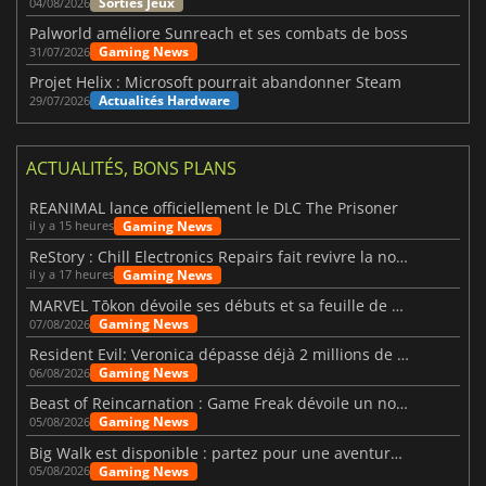
Sorties Jeux
04/08/2026
Palworld améliore Sunreach et ses combats de boss
Gaming News
31/07/2026
Projet Helix : Microsoft pourrait abandonner Steam
Actualités Hardware
29/07/2026
ACTUALITÉS, BONS PLANS
REANIMAL lance officiellement le DLC The Prisoner
Gaming News
il y a 15 heures
ReStory : Chill Electronics Repairs fait revivre la nostalgie des années 2000
Gaming News
il y a 17 heures
MARVEL Tōkon dévoile ses débuts et sa feuille de route
Gaming News
07/08/2026
Resident Evil: Veronica dépasse déjà 2 millions de wishlists
Gaming News
06/08/2026
Beast of Reincarnation : Game Freak dévoile un nouveau pari
Gaming News
05/08/2026
Big Walk est disponible : partez pour une aventure entre amis
Gaming News
05/08/2026