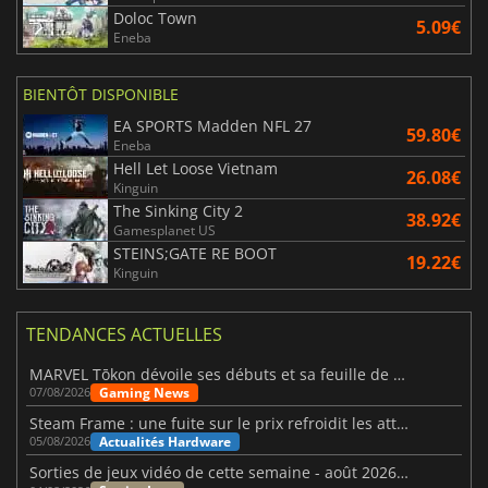
Doloc Town
5.09€
Eneba
BIENTÔT DISPONIBLE
EA SPORTS Madden NFL 27
59.80€
Eneba
Hell Let Loose Vietnam
26.08€
Kinguin
The Sinking City 2
38.92€
Gamesplanet US
STEINS;GATE RE BOOT
19.22€
Kinguin
TENDANCES ACTUELLES
MARVEL Tōkon dévoile ses débuts et sa feuille de route
Gaming News
07/08/2026
Steam Frame : une fuite sur le prix refroidit les attentes VR
Actualités Hardware
05/08/2026
Sorties de jeux vidéo de cette semaine - août 2026 (semaine 32)