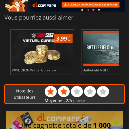
Vous pourriez aussi aimer
3.99
€
WWE 2K26 Virtual Currency
Battlefield 6 BFC
Note des
utilisateurs
Moyenne :
2
/
5
(
1
votes)
Une cagnotte totale de
1 000