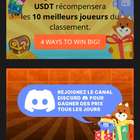
USDT
récompensera
les
10 meilleurs joueurs
du
classement.
4 WAYS TO WIN BIG!