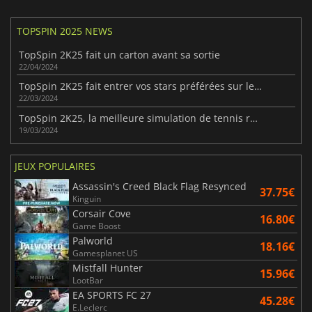
TOPSPIN 2025 NEWS
TopSpin 2K25 fait un carton avant sa sortie
22/04/2024
TopSpin 2K25 fait entrer vos stars préférées sur le terrain
22/03/2024
TopSpin 2K25, la meilleure simulation de tennis revient le mois prochain
19/03/2024
JEUX POPULAIRES
Assassin's Creed Black Flag Resynced
37.75€
Kinguin
Corsair Cove
16.80€
Game Boost
Palworld
18.16€
Gamesplanet US
Mistfall Hunter
15.96€
LootBar
EA SPORTS FC 27
45.28€
E.Leclerc