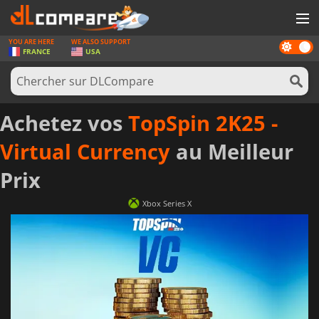
YOU ARE HERE
WE ALSO SUPPORT
Dark
JEUX
FRANCE
USA
mode
CARTES PRÉPAYÉES
LOGICIELS
Achetez vos
TopSpin 2K25 -
CONCOURS
Virtual Currency
au Meilleur
MATÉRIEL
Prix
NEWS
Xbox Series X
SE CONNECTER OU S'INSCRIRE