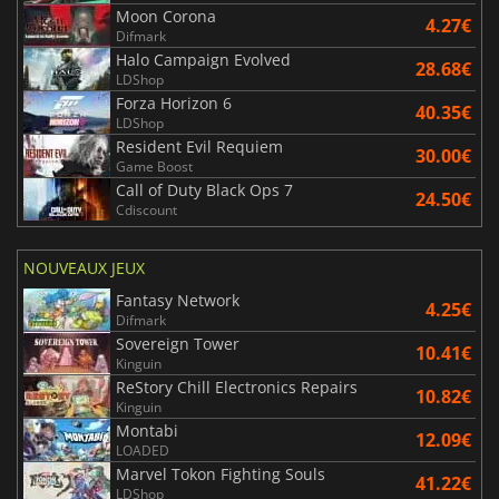
Moon Corona
4.27€
Difmark
Halo Campaign Evolved
28.68€
LDShop
Forza Horizon 6
40.35€
LDShop
Resident Evil Requiem
30.00€
Game Boost
Call of Duty Black Ops 7
24.50€
Cdiscount
NOUVEAUX JEUX
Fantasy Network
4.25€
Difmark
Sovereign Tower
10.41€
Kinguin
ReStory Chill Electronics Repairs
10.82€
Kinguin
Montabi
12.09€
LOADED
Marvel Tokon Fighting Souls
41.22€
LDShop