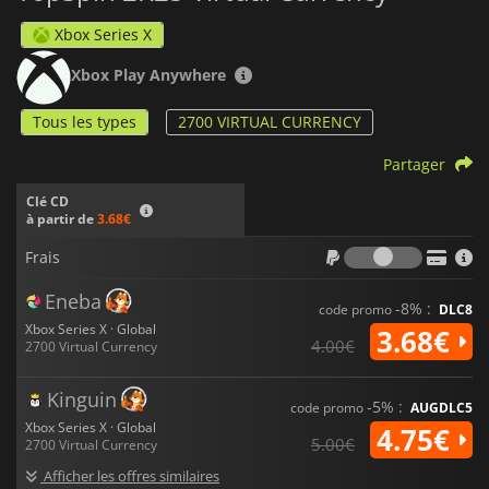
Xbox Series X
Xbox Play Anywhere
Tous les types
2700 VIRTUAL CURRENCY
Partager
Clé CD
à partir de
3.68€
Frais
Frais
Eneba
-8% :
code promo
DLC8
Xbox Series X · Global
3.68€
4.00€
2700 Virtual Currency
Kinguin
-5% :
code promo
AUGDLC5
Xbox Series X · Global
4.75€
5.00€
2700 Virtual Currency
Afficher les offres similaires