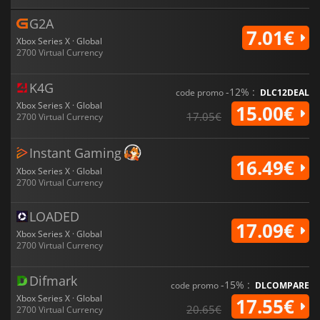
G2A
7.01€
Xbox Series X · Global
2700 Virtual Currency
K4G
-12% :
code promo
DLC12DEAL
Xbox Series X · Global
15.00€
17.05€
2700 Virtual Currency
Instant Gaming
16.49€
Xbox Series X · Global
2700 Virtual Currency
LOADED
17.09€
Xbox Series X · Global
2700 Virtual Currency
Difmark
-15% :
code promo
DLCOMPARE
Xbox Series X · Global
17.55€
20.65€
2700 Virtual Currency