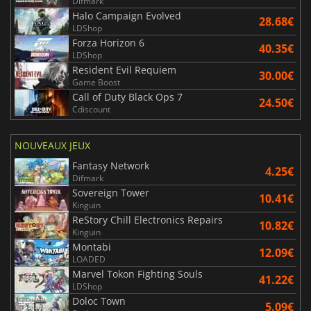
Difmark
Halo Campaign Evolved
28.68€
LDShop
Forza Horizon 6
40.35€
LDShop
Resident Evil Requiem
30.00€
Game Boost
Call of Duty Black Ops 7
24.50€
Cdiscount
NOUVEAUX JEUX
Fantasy Network
4.25€
Difmark
Sovereign Tower
10.41€
Kinguin
ReStory Chill Electronics Repairs
10.82€
Kinguin
Montabi
12.09€
LOADED
Marvel Tokon Fighting Souls
41.22€
LDShop
Doloc Town
5.09€