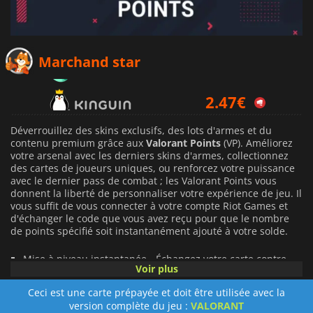
2.37
€
Marchand star
2.47
€
2.96
€
Déverrouillez des skins exclusifs, des lots d'armes et du
contenu premium grâce aux
Valorant Points
(VP). Améliorez
votre arsenal avec les derniers skins d'armes, collectionnez
des cartes de joueurs uniques, ou renforcez votre puissance
avec le dernier pass de combat ; les Valorant Points vous
donnent la liberté de personnaliser votre expérience de jeu. Il
vous suffit de vous connecter à votre compte Riot Games et
d'échanger le code que vous avez reçu pour que le nombre
de points spécifié soit instantanément ajouté à votre solde.
Mise à niveau instantanée - Échangez votre carte contre
Voir plus
des points Valorant et accédez immédiatement au contenu
premium du jeu.
Ceci est une carte prépayée et doit être utilisée avec la
version complète du jeu :
VALORANT
Options flexibles - Disponibles en plusieurs dénominations