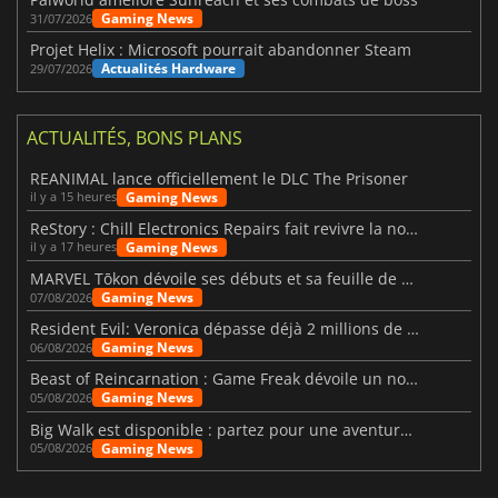
Gaming News
31/07/2026
Projet Helix : Microsoft pourrait abandonner Steam
Actualités Hardware
29/07/2026
ACTUALITÉS, BONS PLANS
REANIMAL lance officiellement le DLC The Prisoner
Gaming News
il y a 15 heures
ReStory : Chill Electronics Repairs fait revivre la nostalgie des années 2000
Gaming News
il y a 17 heures
MARVEL Tōkon dévoile ses débuts et sa feuille de route
Gaming News
07/08/2026
Resident Evil: Veronica dépasse déjà 2 millions de wishlists
Gaming News
06/08/2026
Beast of Reincarnation : Game Freak dévoile un nouveau pari
Gaming News
05/08/2026
Big Walk est disponible : partez pour une aventure entre amis
Gaming News
05/08/2026