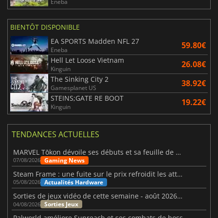
Eneba
BIENTÔT DISPONIBLE
EA SPORTS Madden NFL 27
59.80€
Eneba
Hell Let Loose Vietnam
26.08€
Kinguin
The Sinking City 2
38.92€
Gamesplanet US
STEINS;GATE RE BOOT
19.22€
Kinguin
TENDANCES ACTUELLES
MARVEL Tōkon dévoile ses débuts et sa feuille de route
Gaming News
07/08/2026
Steam Frame : une fuite sur le prix refroidit les attentes VR
Actualités Hardware
05/08/2026
Sorties de jeux vidéo de cette semaine - août 2026 (semaine 32)
Sorties Jeux
04/08/2026
Palworld améliore Sunreach et ses combats de boss