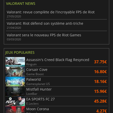
VALORANT NEWS
Valorant: revue complète de l'incroyable FPS de Riot
27/05/2020
Valorant: Riot défend son système anti-triche
21/04/2020
Valorant sera le nouveau FPS de Riot Games
03/03/2020
JEUX POPULAIRES
Assassin's Creed Black Flag Resynced
37.75€
Kinguin
Corsair Cove
16.80€
Game Boost
Palworld
18.16€
Gamesplanet US
Mistfall Hunter
15.96€
LootBar
EA SPORTS FC 27
45.28€
E.Leclerc
Moon Corona
4.27€