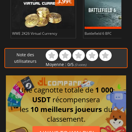
3.99
€
WWE 2K26 Virtual Currency
Battlefield 6 BFC
Note des
utilisateurs
Moyenne :
0
/
5
(
0
votes)
Une cagnotte totale de
1 000
USDT
récompensera
les
10 meilleurs joueurs
du
classement.