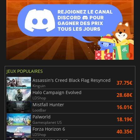
JEUX POPULAIRES
Assassin's Creed Black Flag Resynced
37.75€
Kinguin
Halo Campaign Evolved
28.68€
LDShop
Mistfall Hunter
16.01€
LootBar
Palworld
18.19€
Gamesplanet US
Forza Horizon 6
40.35€
LDShop