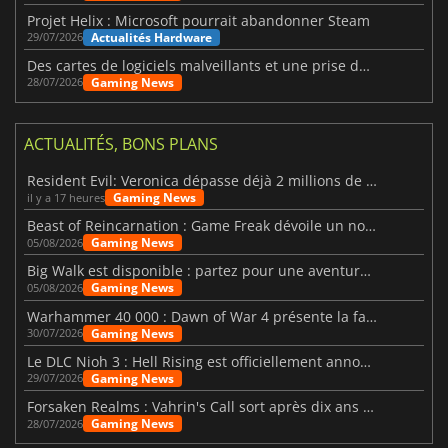
Projet Helix : Microsoft pourrait abandonner Steam
Actualités Hardware
29/07/2026
Des cartes de logiciels malveillants et une prise de contrôle de Discord ont touché Meccha Chameleon
Gaming News
28/07/2026
ACTUALITÉS, BONS PLANS
Resident Evil: Veronica dépasse déjà 2 millions de wishlists
Gaming News
il y a 17 heures
Beast of Reincarnation : Game Freak dévoile un nouveau pari
Gaming News
05/08/2026
Big Walk est disponible : partez pour une aventure entre amis
Gaming News
05/08/2026
Warhammer 40 000 : Dawn of War 4 présente la faction des Nécrons
Gaming News
30/07/2026
Le DLC Nioh 3 : Hell Rising est officiellement annoncé
Gaming News
29/07/2026
Forsaken Realms : Vahrin's Call sort après dix ans de développement
Gaming News
28/07/2026