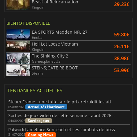
Beast of Reincarnation
29.23€
Kinguin
BIENTÔT DISPONIBLE
EA SPORTS Madden NFL 27
59.80€
Eneba
Hell Let Loose Vietnam
26.11€
Kinguin
The Sinking City 2
38.98€
Gamesplanet US
STEINS;GATE RE BOOT
53.99€
Steam
TENDANCES ACTUELLES
Steam Frame : une fuite sur le prix refroidit les attentes VR
Actualités Hardware
05/08/2026
Sorties de jeux vidéo de cette semaine - août 2026 (semaine 32)
Sorties Jeux
04/08/2026
Palworld améliore Sunreach et ses combats de boss
Gaming News
31/07/2026