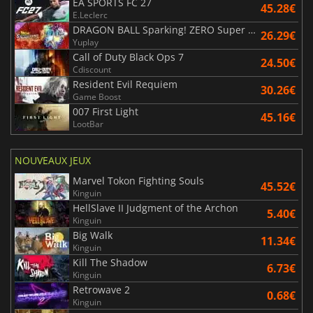
EA SPORTS FC 27
45.28€
E.Leclerc
DRAGON BALL Sparking! ZERO Super Limit Breaking NEO
26.29€
Yuplay
Call of Duty Black Ops 7
24.50€
Cdiscount
Resident Evil Requiem
30.26€
Game Boost
007 First Light
45.16€
LootBar
NOUVEAUX JEUX
Marvel Tokon Fighting Souls
45.52€
Kinguin
HellSlave II Judgment of the Archon
5.40€
Kinguin
Big Walk
11.34€
Kinguin
Kill The Shadow
6.73€
Kinguin
Retrowave 2
0.68€
Kinguin