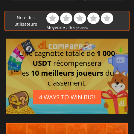
Note des
utilisateurs
Moyenne :
0
/
5
(
0
votes)
Une cagnotte totale de
1 000
USDT
récompensera
les
10 meilleurs joueurs
du
classement.
4 WAYS TO WIN BIG!