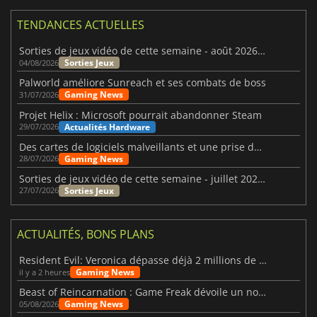
TENDANCES ACTUELLES
Sorties de jeux vidéo de cette semaine - août 2026 (semaine 32)
Sorties Jeux
04/08/2026
Palworld améliore Sunreach et ses combats de boss
Gaming News
31/07/2026
Projet Helix : Microsoft pourrait abandonner Steam
Actualités Hardware
29/07/2026
Des cartes de logiciels malveillants et une prise de contrôle de Discord ont touché Meccha Chameleon
Gaming News
28/07/2026
Sorties de jeux vidéo de cette semaine - juillet 2026 (semaine 31)
Sorties Jeux
27/07/2026
ACTUALITÉS, BONS PLANS
Resident Evil: Veronica dépasse déjà 2 millions de wishlists
Gaming News
il y a 2 heures
Beast of Reincarnation : Game Freak dévoile un nouveau pari
Gaming News
05/08/2026