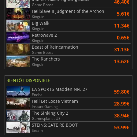
46.40€
Game Boost
HellSlave II Judgment of the Archon
5.61€
Kinguin
Big Walk
11.34€
Kinguin
Retrowave 2
0.65€
Kinguin
Beast of Reincarnation
31.13€
Game Boost
The Ranchers
13.62€
Kinguin
BIENTÔT DISPONIBLE
EA SPORTS Madden NFL 27
59.80€
Eneba
Hell Let Loose Vietnam
28.99€
Instant Gaming
The Sinking City 2
38.94€
Gamesplanet US
STEINS;GATE RE BOOT
53.99€
Steam