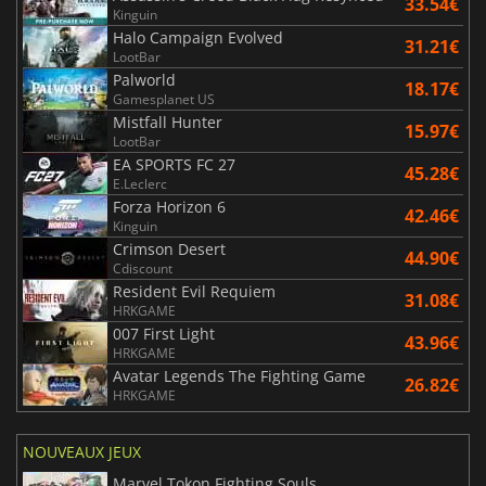
33.54€
Kinguin
Halo Campaign Evolved
31.21€
LootBar
Palworld
18.17€
Gamesplanet US
Mistfall Hunter
15.97€
LootBar
EA SPORTS FC 27
45.28€
E.Leclerc
Forza Horizon 6
42.46€
Kinguin
Crimson Desert
44.90€
Cdiscount
Resident Evil Requiem
31.08€
HRKGAME
007 First Light
43.96€
HRKGAME
Avatar Legends The Fighting Game
26.82€
HRKGAME
NOUVEAUX JEUX
Marvel Tokon Fighting Souls