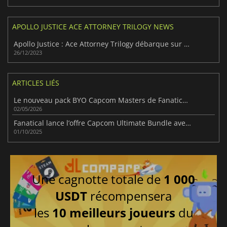
APOLLO JUSTICE ACE ATTORNEY TRILOGY NEWS
Apollo Justice : Ace Attorney Trilogy débarque sur PC et Switch
26/12/2023
ARTICLES LIÉS
Le nouveau pack BYO Capcom Masters de Fanatical contient 11 jeux de premier plan à choisir
02/05/2026
Fanatical lance l’offre Capcom Ultimate Bundle avec bonus
01/10/2025
Une cagnotte totale de
1 000
USDT
récompensera
les
10 meilleurs joueurs
du