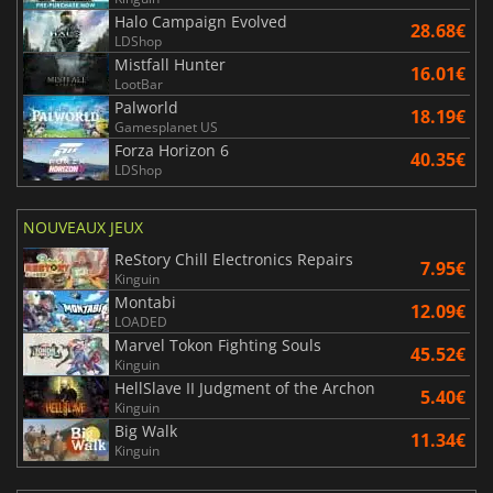
Halo Campaign Evolved
28.68€
LDShop
Mistfall Hunter
16.01€
LootBar
Palworld
18.19€
Gamesplanet US
Forza Horizon 6
40.35€
LDShop
NOUVEAUX JEUX
ReStory Chill Electronics Repairs
7.95€
Kinguin
Montabi
12.09€
LOADED
Marvel Tokon Fighting Souls
45.52€
Kinguin
HellSlave II Judgment of the Archon
5.40€
Kinguin
Big Walk
11.34€
Kinguin