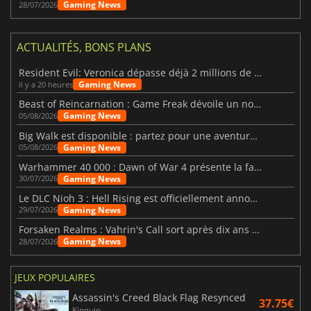
Gaming News
28/07/2026
ACTUALITÉS, BONS PLANS
Resident Evil: Veronica dépasse déjà 2 millions de wishlists
Gaming News
il y a 20 heures
Beast of Reincarnation : Game Freak dévoile un nouveau pari
Gaming News
05/08/2026
Big Walk est disponible : partez pour une aventure entre amis
Gaming News
05/08/2026
Warhammer 40 000 : Dawn of War 4 présente la faction des Nécrons
Gaming News
30/07/2026
Le DLC Nioh 3 : Hell Rising est officiellement annoncé
Gaming News
29/07/2026
Forsaken Realms : Vahrin's Call sort après dix ans de développement
Gaming News
28/07/2026
JEUX POPULAIRES
Assassin's Creed Black Flag Resynced
37.75€
Kinguin