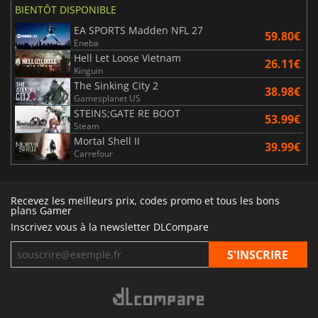
BIENTÔT DISPONIBLE
EA SPORTS Madden NFL 27
59.80€
Eneba
Hell Let Loose Vietnam
26.11€
Kinguin
The Sinking City 2
38.98€
Gamesplanet US
STEINS;GATE RE BOOT
53.99€
Steam
Mortal Shell II
39.99€
Carrefour
Recevez les meilleurs prix, codes promo et tous les bons
plans Gamer
Inscrivez vous à la newsletter DLCompare