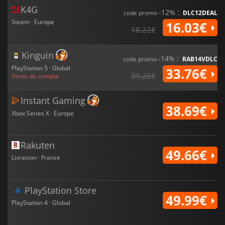
K4G
-12% :
code promo
DLC12DEAL
Steam · Europe
16.03€
18.22€
Kinguin
-14% :
code promo
RAB14VDLC
PlayStation 5 · Global
33.76€
39.26€
Vente de compte
Instant Gaming
38.69€
Xbox Series X · Europe
Rakuten
49.66€
Livraison · France
PlayStation Store
49.99€
PlayStation 4 · Global