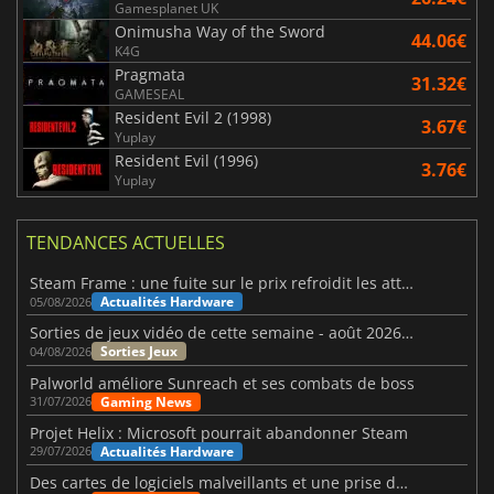
Gamesplanet UK
Onimusha Way of the Sword
44.06€
K4G
Pragmata
31.32€
GAMESEAL
Resident Evil 2 (1998)
3.67€
Yuplay
Resident Evil (1996)
3.76€
Yuplay
TENDANCES ACTUELLES
Steam Frame : une fuite sur le prix refroidit les attentes VR
Actualités Hardware
05/08/2026
Sorties de jeux vidéo de cette semaine - août 2026 (semaine 32)
Sorties Jeux
04/08/2026
Palworld améliore Sunreach et ses combats de boss
Gaming News
31/07/2026
Projet Helix : Microsoft pourrait abandonner Steam
Actualités Hardware
29/07/2026
Des cartes de logiciels malveillants et une prise de contrôle de Discord ont touché Meccha Chameleon