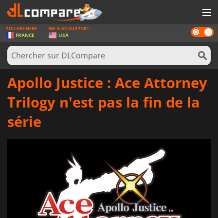
YOU ARE HERE
WE ALSO SUPPORT
Dark
JEUX
FRANCE
USA
mode
CARTES PRÉPAYÉES
LOGICIELS
Apollo Justice : Ace Attorney
CONCOURS
Trilogy n'est pas la fin de la
MATÉRIEL
série
NEWS
SE CONNECTER OU S'INSCRIRE