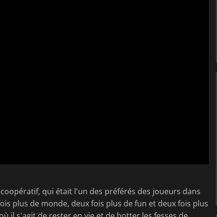
oopératif, qui était l'un des préférés des joueurs dans
fois plus de monde, deux fois plus de fun et deux fois plus
l s'agit de rester en vie et de botter les fesses de