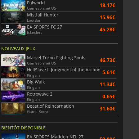
Palworld
18.17€
Gamesplanet US
Mistfall Hunter
15.96€
LootBar
EA SPORTS FC 27
45.28€
E.Leclerc
NOUVEAUX JEUX
Marvel Tokon Fighting Souls
46.73€
Gamesplanet US
HellSlave II Judgment of the Archon
5.61€
Kinguin
Big Walk
11.34€
Kinguin
Retrowave 2
0.65€
Kinguin
Beast of Reincarnation
31.60€
Game Boost
BIENTÔT DISPONIBLE
18.94
€
17.94
€
EA SPORTS Madden NFL 27