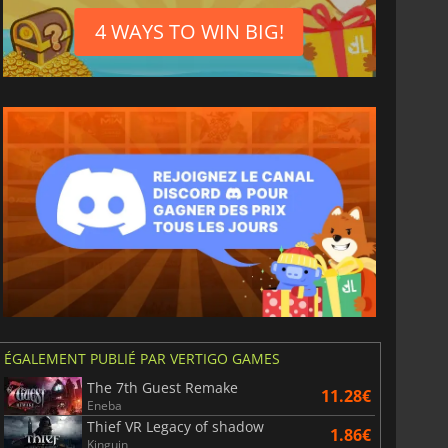
4 WAYS TO WIN BIG!
ÉGALEMENT PUBLIÉ PAR VERTIGO GAMES
The 7th Guest Remake
11.28€
Eneba
Thief VR Legacy of shadow
1.86€
Kinguin