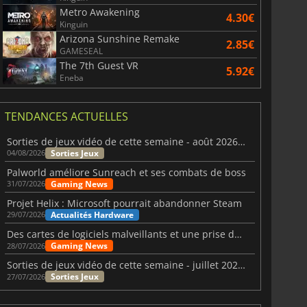
Metro Awakening
4.30€
Kinguin
Arizona Sunshine Remake
2.85€
GAMESEAL
The 7th Guest VR
5.92€
Eneba
TENDANCES ACTUELLES
Sorties de jeux vidéo de cette semaine - août 2026 (semaine 32)
Sorties Jeux
04/08/2026
Palworld améliore Sunreach et ses combats de boss
Gaming News
31/07/2026
Projet Helix : Microsoft pourrait abandonner Steam
Actualités Hardware
29/07/2026
Des cartes de logiciels malveillants et une prise de contrôle de Discord ont touché Meccha Chameleon
Gaming News
28/07/2026
Sorties de jeux vidéo de cette semaine - juillet 2026 (semaine 31)
Sorties Jeux
27/07/2026