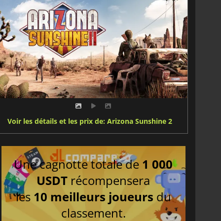
Voir les détails et les prix de: Arizona Sunshine 2
Une cagnotte totale de
1 000
USDT
récompensera
les
10 meilleurs joueurs
du
classement.