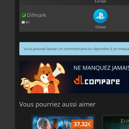
Europe
Difmark
81
Global
Vous pouvez laisser un commentaire ou répondre à un mess
Vous pourriez aussi aimer
31.32
€
6.75
€