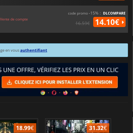
-15% :
code promo
DLCOMPARE
Vente de compte
14.10€
16.59€
age en vous
authentifiant
15.48
€
31.34
€