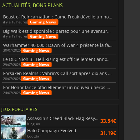
ACTUALITÉS, BONS PLANS
Beast of Reincarnation : Game Freak dévoile un nouveau pari
Gaming News
il y a 18 heures
Big Walk est disponible : partez pour une aventure entre amis
Gaming News
il y a 19 heures
Warhammer 40 000 : Dawn of War 4 présente la faction des Nécrons
Gaming News
30/07/2026
Le DLC Nioh 3 : Hell Rising est officiellement annoncé
Gaming News
29/07/2026
Forsaken Realms : Vahrin's Call sort après dix ans de développement
Gaming News
28/07/2026
For Honor lance officiellement un nouveau héros nommé Arakure
Gaming News
24/07/2026
JEUX POPULAIRES
Assassin's Creed Black Flag Resynced
33.54€
Kinguin
Halo Campaign Evolved
31.19€
LootBar