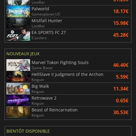
LootBar
Palworld
18.17€
Gamesplanet US
Mistfall Hunter
15.98€
LootBar
EA SPORTS FC 27
45.28€
E.Leclerc
NOUVEAUX JEUX
Marvel Tokon Fighting Souls
46.40€
Game Boost
HellSlave II Judgment of the Archon
5.59€
Kinguin
Big Walk
11.34€
Kinguin
Retrowave 2
0.65€
Kinguin
Beast of Reincarnation
30.53€
Kinguin
BIENTÔT DISPONIBLE