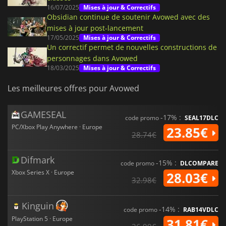
16/07/2025
Mises à jour & Correctifs
Obsidian continue de soutenir Avowed avec des
mises à jour post-lancement
17/05/2025
Mises à jour & Correctifs
Un correctif permet de nouvelles constructions de
personnages dans Avowed
18/03/2025
Mises à jour & Correctifs
Les meilleures offres pour Avowed
GAMESEAL
-17% :
code promo
SEAL17DLC
PC/Xbox Play Anywhere · Europe
23.85€
28.74€
Difmark
-15% :
code promo
DLCOMPARE
Xbox Series X · Europe
28.03€
32.98€
Kinguin
-14% :
code promo
RAB14VDLC
PlayStation 5 · Europe
31.81€