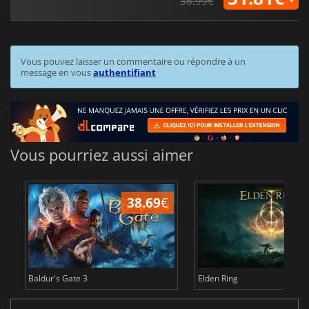
36.99€
Vous pouvez laisser un commentaire ou répondre à un
message en vous
authentifiant
Vous pourriez aussi aimer
38.69
€
1
Baldur's Gate 3
Elden Ring