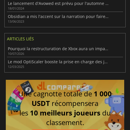
Le lancement d'Avowed est prévu pour l'automne de cette année.
18/01/2024
Obsidian a mis l'accent sur la narration pour faire d'Avowed un jeu différent.
13/06/2023
ARTICLES LIÉS
Pourquoi la restructuration de Xbox aura un impact durable
10/07/2026
Le mod OptiScaler booste la prise en charge des jeux FSR 4 de façon significative
12/03/2025
Une cagnotte totale de
1 000
USDT
récompensera
les
10 meilleurs joueurs
du
classement.