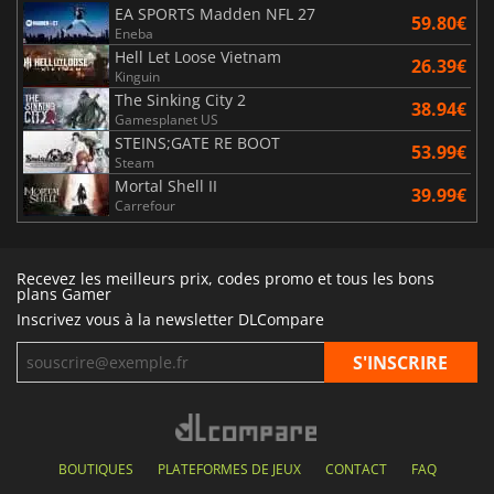
EA SPORTS Madden NFL 27
59.80€
Eneba
Hell Let Loose Vietnam
26.39€
Kinguin
The Sinking City 2
38.94€
Gamesplanet US
STEINS;GATE RE BOOT
53.99€
Steam
Mortal Shell II
39.99€
Carrefour
Recevez les meilleurs prix, codes promo et tous les bons
plans Gamer
Inscrivez vous à la newsletter DLCompare
BOUTIQUES
PLATEFORMES DE JEUX
CONTACT
FAQ