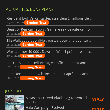
ACTUALITÉS, BONS PLANS
Resident Evil: Veronica dépasse déjà 2 millions de wishlists
Gaming News
il y a 4 heures
Beast of Reincarnation : Game Freak dévoile un nouveau pari
Gaming News
05/08/2026
Big Walk est disponible : partez pour une aventure entre amis
Gaming News
05/08/2026
Warhammer 40 000 : Dawn of War 4 présente la faction des Nécrons
Gaming News
30/07/2026
Le DLC Nioh 3 : Hell Rising est officiellement annoncé
Gaming News
29/07/2026
Forsaken Realms : Vahrin's Call sort après dix ans de développement
Gaming News
28/07/2026
JEUX POPULAIRES
Assassin's Creed Black Flag Resynced
33.54€
Kinguin
Halo Campaign Evolved
31.23€