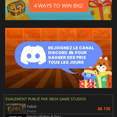
4 WAYS TO WIN BIG!
ÉGALEMENT PUBLIÉ PAR XBOX GAME STUDIOS
Fable
46.13€
Eneba
Gears of War E Day