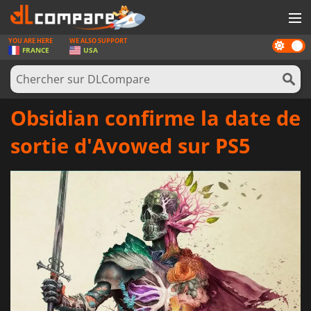
YOU ARE HERE
WE ALSO SUPPORT
Dark
JEUX
FRANCE
USA
mode
CARTES PRÉPAYÉES
LOGICIELS
Obsidian confirme la date de
CONCOURS
sortie d'Avowed sur PS5
MATÉRIEL
NEWS
SE CONNECTER OU S'INSCRIRE