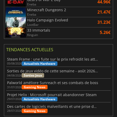
44.96€
Eneba
Minecraft Dungeons 2
21.47€
Eneba
Halo Campaign Evolved
31.23€
LootBar
33 Immortals
5.26€
Kinguin
TENDANCES ACTUELLES
Steam Frame : une fuite sur le prix refroidit les attentes VR
Actualités Hardware
05/08/2026
Sorties de jeux vidéo de cette semaine - août 2026 (semaine 32)
Sorties Jeux
04/08/2026
Palworld améliore Sunreach et ses combats de boss
Gaming News
31/07/2026
Projet Helix : Microsoft pourrait abandonner Steam
Actualités Hardware
29/07/2026
Des cartes de logiciels malveillants et une prise de contrôle de Discord ont touché Meccha Chameleon
Gaming News
28/07/2026