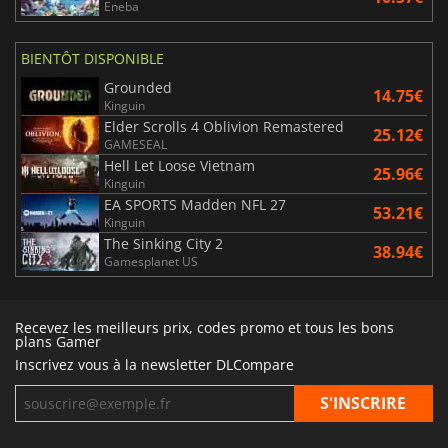
Eneba
BIENTÔT DISPONIBLE
Grounded
14.75€
Kinguin
Elder Scrolls 4 Oblivion Remastered
25.12€
GAMESEAL
Hell Let Loose Vietnam
25.96€
Kinguin
EA SPORTS Madden NFL 27
53.21€
Kinguin
The Sinking City 2
38.94€
Gamesplanet US
Recevez les meilleurs prix, codes promo et tous les bons
plans Gamer
Inscrivez vous à la newsletter DLCompare