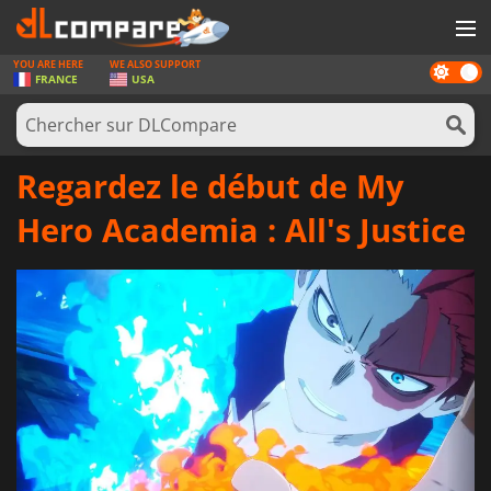
YOU ARE HERE
WE ALSO SUPPORT
Dark
JEUX
FRANCE
USA
mode
CARTES PRÉPAYÉES
LOGICIELS
Regardez le début de My
CONCOURS
Hero Academia : All's Justice
MATÉRIEL
NEWS
SE CONNECTER OU S'INSCRIRE