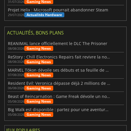
Gaming News
31/07/2026
Projet Helix : Microsoft pourrait abandonner Steam
Actualités Hardware
29/07/2026
ACTUALITÉS, BONS PLANS
REANIMAL lance officiellement le DLC The Prisoner
Gaming News
08/08/2026
ReStory : Chill Electronics Repairs fait revivre la nostalgie des années 2000
Gaming News
08/08/2026
MARVEL Tōkon dévoile ses débuts et sa feuille de route
Gaming News
07/08/2026
Resident Evil: Veronica dépasse déjà 2 millions de wishlists
Gaming News
06/08/2026
Beast of Reincarnation : Game Freak dévoile un nouveau pari
Gaming News
05/08/2026
Big Walk est disponible : partez pour une aventure entre amis
Gaming News
05/08/2026
JEUX POPULAIRES