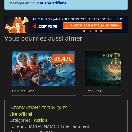
message en vous
authentifiant
Vous pourriez aussi aimer
35.47
€
2
Baldur's Gate 3
Elden Ring
INFORMATIONS TECHNIQUES
Site officiel
Catégories :
Action
Editeur : BANDAI NAMCO Entertainment