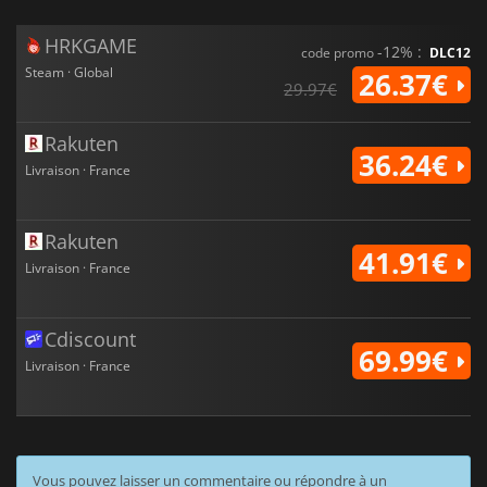
HRKGAME
-12% :
code promo
DLC12
Steam · Global
26.37€
29.97€
Rakuten
36.24€
Livraison · France
Rakuten
41.91€
Livraison · France
Cdiscount
69.99€
Livraison · France
Vous pouvez laisser un commentaire ou répondre à un