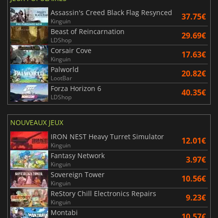
Assassin's Creed Black Flag Resynced
37.75€
Kinguin
Beast of Reincarnation
29.69€
LDShop
Corsair Cove
17.63€
Kinguin
Palworld
20.82€
LootBar
Forza Horizon 6
40.35€
LDShop
NOUVEAUX JEUX
IRON NEST Heavy Turret Simulator
12.01€
Kinguin
Fantasy Network
3.97€
Kinguin
Sovereign Tower
10.56€
Kinguin
ReStory Chill Electronics Repairs
9.23€
Kinguin
Montabi
10.57€