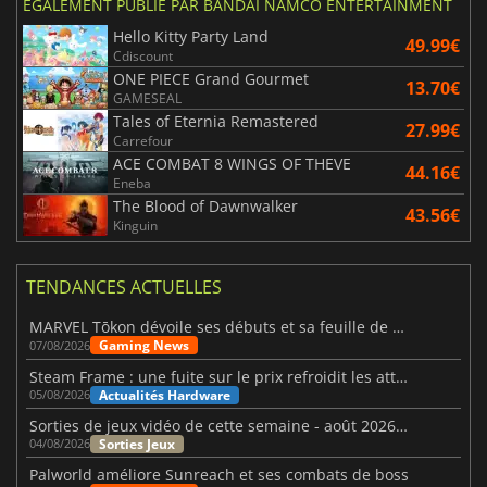
ÉGALEMENT PUBLIÉ PAR BANDAI NAMCO ENTERTAINMENT
Hello Kitty Party Land
49.99€
Cdiscount
ONE PIECE Grand Gourmet
13.70€
GAMESEAL
Tales of Eternia Remastered
27.99€
Carrefour
ACE COMBAT 8 WINGS OF THEVE
44.16€
Eneba
The Blood of Dawnwalker
43.56€
Kinguin
TENDANCES ACTUELLES
MARVEL Tōkon dévoile ses débuts et sa feuille de route
Gaming News
07/08/2026
Steam Frame : une fuite sur le prix refroidit les attentes VR
Actualités Hardware
05/08/2026
Sorties de jeux vidéo de cette semaine - août 2026 (semaine 32)
Sorties Jeux
04/08/2026
Palworld améliore Sunreach et ses combats de boss