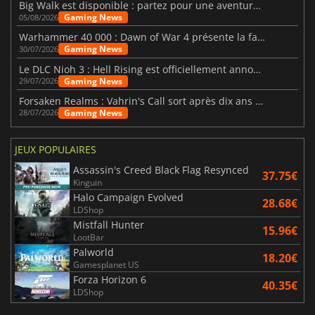
Big Walk est disponible : partez pour une aventure entre amis
Gaming News
05/08/2026
Warhammer 40 000 : Dawn of War 4 présente la faction des Nécrons
Gaming News
30/07/2026
Le DLC Nioh 3 : Hell Rising est officiellement annoncé
Gaming News
29/07/2026
Forsaken Realms : Vahrin's Call sort après dix ans de développement
Gaming News
28/07/2026
JEUX POPULAIRES
Assassin's Creed Black Flag Resynced
37.75€
Kinguin
Halo Campaign Evolved
28.68€
LDShop
Mistfall Hunter
15.96€
LootBar
Palworld
18.20€
Gamesplanet US
Forza Horizon 6
40.35€
LDShop