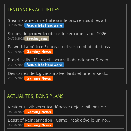
TENDANCES ACTUELLES
Steam Frame : une fuite sur le prix refroidit les attentes VR
Actualités Hardware
05/08/2026
Sorties de jeux vidéo de cette semaine - août 2026 (semaine 32)
Sorties Jeux
04/08/2026
Palworld améliore Sunreach et ses combats de boss
Gaming News
31/07/2026
Projet Helix : Microsoft pourrait abandonner Steam
Actualités Hardware
29/07/2026
Des cartes de logiciels malveillants et une prise de contrôle de Discord ont touché Meccha Chameleon
Gaming News
28/07/2026
ACTUALITÉS, BONS PLANS
Resident Evil: Veronica dépasse déjà 2 millions de wishlists
Gaming News
06/08/2026
Beast of Reincarnation : Game Freak dévoile un nouveau pari
Gaming News
05/08/2026