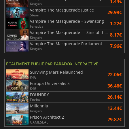
1.44€
Kinguin
Vampire The Masquerade Justice
29.99€
Steam
Vampire The Masquerade – Swansong
1.22€
Fanatical
Vampire The Masquerade — Sins of the Sires
8.17€
Kinguin
Vampire The Masquerade Parliament of Knives
7.96€
Kinguin
ÉGALEMENT PUBLIÉ PAR PARADOX INTERACTIVE
Surviving Mars Relaunched
22.06€
K4G
Europa Universalis 5
36.46€
K4G
FOUNDRY
26.14€
Eneba
Millennia
13.44€
Kinguin
Prison Architect 2
29.87€
GAMESEAL