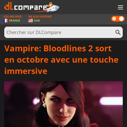
YOU ARE HERE
WE ALSO SUPPORT
Dark
JEUX
FRANCE
USA
mode
CARTES PRÉPAYÉES
LOGICIELS
Vampire: Bloodlines 2 sort
CONCOURS
en octobre avec une touche
MATÉRIEL
immersive
NEWS
SE CONNECTER OU S'INSCRIRE