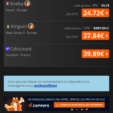
Eneba
-8% :
code promo
DLC8
Steam · Europe
24.72€
26.87€
Kinguin
-12% :
code promo
RAB12DLC
Xbox Series X · Europe
37.84€
43.00€
Cdiscount
39.89€
Livraison · France
Vous pouvez laisser un commentaire ou répondre à un
message en vous
authentifiant