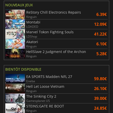
NOUVEAUX JEUX
ReStory Chill Electronics Repairs
6.39€
Kinguin
Montabi
12.09€
LOADED
Marvel Tokon Fighting Souls
41.22€
LDShop
Akatori
6.10€
Kinguin
HellSlave 2 Judgment of the Archon
5.28€
Kinguin
BIENTÔT DISPONIBLE
EA SPORTS Madden NFL 27
59.80€
Eneba
Hell Let Loose Vietnam
26.10€
Kinguin
The Sinking City 2
39.00€
Gamesplanet US
STEINS;GATE RE BOOT
24.85€
Kinguin