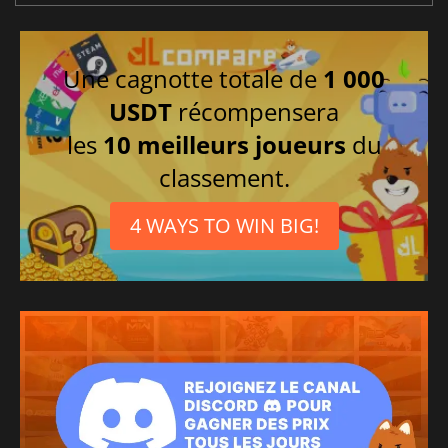
Une cagnotte totale de
1 000
USDT
récompensera
les
10 meilleurs joueurs
du
classement.
4 WAYS TO WIN BIG!