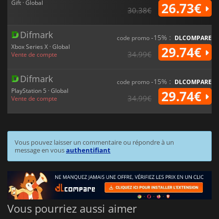
Gift · Global
26.73€
30.38€
Difmark
-15% :
code promo
DLCOMPARE
Xbox Series X · Global
29.74€
34.99€
Vente de compte
Difmark
-15% :
code promo
DLCOMPARE
PlayStation 5 · Global
29.74€
34.99€
Vente de compte
Vous pouvez laisser un commentaire ou répondre à un
message en vous
authentifiant
Vous pourriez aussi aimer