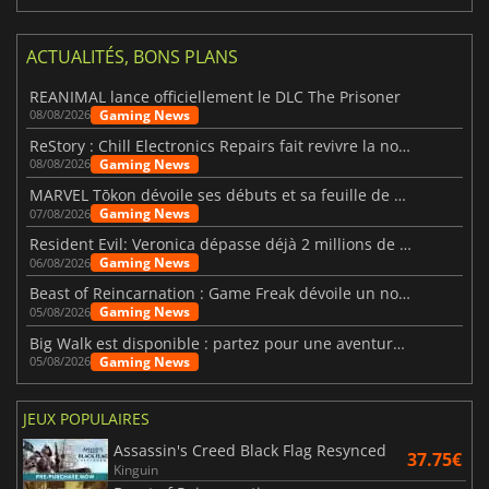
ACTUALITÉS, BONS PLANS
REANIMAL lance officiellement le DLC The Prisoner
Gaming News
08/08/2026
ReStory : Chill Electronics Repairs fait revivre la nostalgie des années 2000
Gaming News
08/08/2026
MARVEL Tōkon dévoile ses débuts et sa feuille de route
Gaming News
07/08/2026
Resident Evil: Veronica dépasse déjà 2 millions de wishlists
Gaming News
06/08/2026
Beast of Reincarnation : Game Freak dévoile un nouveau pari
Gaming News
05/08/2026
Big Walk est disponible : partez pour une aventure entre amis
Gaming News
05/08/2026
JEUX POPULAIRES
Assassin's Creed Black Flag Resynced
37.75€
Kinguin