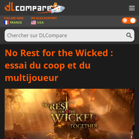
YOU ARE HERE
WE ALSO SUPPORT
Dark
JEUX
FRANCE
USA
mode
CARTES PRÉPAYÉES
LOGICIELS
No Rest for the Wicked :
CONCOURS
essai du coop et du
MATÉRIEL
multijoueur
NEWS
SE CONNECTER OU S'INSCRIRE