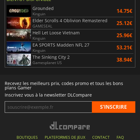
Grounded
14.75€
Kinguin
Elder Scrolls 4 Oblivion Remastered
25.12€
GAMESEAL
Hell Let Loose Vietnam
25.96€
Kinguin
EA SPORTS Madden NFL 27
53.21€
Kinguin
The Sinking City 2
38.94€
Gamesplanet US
Recevez les meilleurs prix, codes promo et tous les bons
plans Gamer
Inscrivez vous à la newsletter DLCompare
BOUTIQUES
PLATEFORMES DE JEUX
CONTACT
FAQ