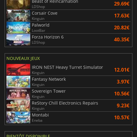
Beast of Reincarnation
29.69€
LDShop
Corsair Cove
17.63€
Kinguin
Palworld
20.82€
LootBar
Forza Horizon 6
40.35€
LDShop
NOUVEAUX JEUX
IRON NEST Heavy Turret Simulator
12.01€
Kinguin
Fantasy Network
3.97€
Kinguin
Sovereign Tower
10.56€
Kinguin
ReStory Chill Electronics Repairs
9.23€
Kinguin
Montabi
10.57€
Eneba
BIENTÔT DISPONIBLE