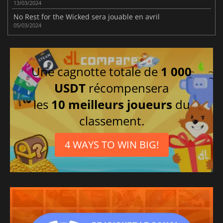
13/03/2024
No Rest for the Wicked sera jouable en avril
05/03/2024
Une cagnotte totale de
1 000
USDT
récompensera
les
10 meilleurs joueurs
du
classement.
4 WAYS TO WIN BIG!