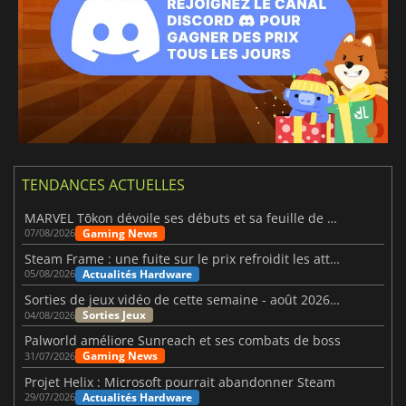
TENDANCES ACTUELLES
MARVEL Tōkon dévoile ses débuts et sa feuille de route
Gaming News
07/08/2026
Steam Frame : une fuite sur le prix refroidit les attentes VR
Actualités Hardware
05/08/2026
Sorties de jeux vidéo de cette semaine - août 2026 (semaine 32)
Sorties Jeux
04/08/2026
Palworld améliore Sunreach et ses combats de boss
Gaming News
31/07/2026
Projet Helix : Microsoft pourrait abandonner Steam
Actualités Hardware
29/07/2026