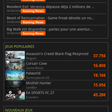
Resident Evil: Veronica dépasse déjà 2 millions de wishlists
Gaming News
06/08/2026
Beast of Reincarnation : Game Freak dévoile un nouveau pari
Gaming News
05/08/2026
Big Walk est disponible : partez pour une aventure entre amis
Gaming News
05/08/2026
JEUX POPULAIRES
Assassin's Creed Black Flag Resynced
37.75€
Kinguin
Corsair Cove
16.80€
Game Boost
Palworld
18.16€
Gamesplanet US
Mistfall Hunter
15.95€
LootBar
EA SPORTS FC 27
45.28€
E.Leclerc
NOUVEAUX JEUX