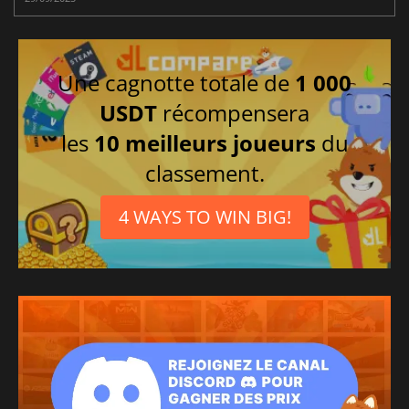
Une cagnotte totale de
1 000
USDT
récompensera
les
10 meilleurs joueurs
du
classement.
4 WAYS TO WIN BIG!