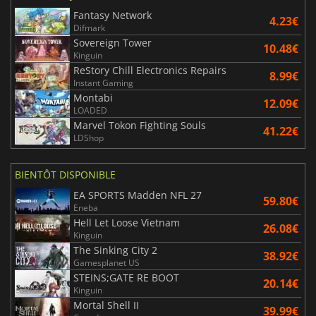
Fantasy Network
4.23€
Difmark
Sovereign Tower
10.48€
Kinguin
ReStory Chill Electronics Repairs
8.99€
Instant Gaming
Montabi
12.09€
LOADED
Marvel Tokon Fighting Souls
41.22€
LDShop
BIENTÔT DISPONIBLE
EA SPORTS Madden NFL 27
59.80€
Eneba
Hell Let Loose Vietnam
26.08€
Kinguin
The Sinking City 2
38.92€
Gamesplanet US
STEINS;GATE RE BOOT
20.14€
Kinguin
Mortal Shell II
39.99€