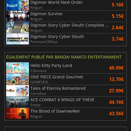
Digimon World Next Order
5.16€
Kinguin
Digimon Survive
5.15€
Kinguin
Digimon Story Cyber Sleuth Complete Edition
2.64€
Kinguin
Digimon Story Cyber Sleuth
3.74€
PremiumCDKeys
ÉGALEMENT PUBLIÉ PAR BANDAI NAMCO ENTERTAINMENT
Hello Kitty Party Land
49.99€
Cdiscount
ONE PIECE Grand Gourmet
13.70€
GAMESEAL
Tales of Eternia Remastered
27.99€
Carrefour
ACE COMBAT 8 WINGS OF THEVE
44.16€
Eneba
The Blood of Dawnwalker
43.56€
Kinguin