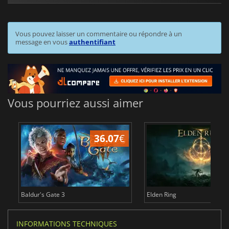
Vous pouvez laisser un commentaire ou répondre à un
message en vous
authentifiant
Vous pourriez aussi aimer
36.07
€
2
Baldur's Gate 3
Elden Ring
INFORMATIONS TECHNIQUES