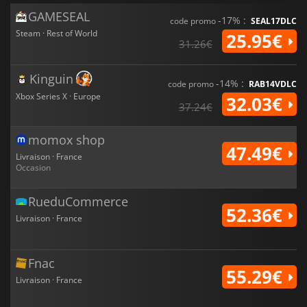
GAMESEAL
-17% :
code promo
SEAL17DLC
Steam · Rest of World
25.95€
31.26€
Kinguin
-14% :
code promo
RAB14VDLC
Xbox Series X · Europe
32.03€
37.24€
momox shop
47.49€
Livraison · France
Occasion
RueduCommerce
52.36€
Livraison · France
Fnac
55.29€
Livraison · France