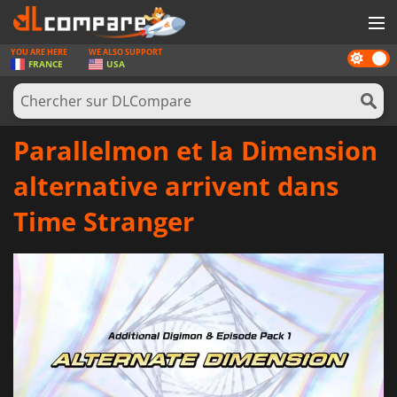
YOU ARE HERE
WE ALSO SUPPORT
Dark
JEUX
FRANCE
USA
mode
CARTES PRÉPAYÉES
LOGICIELS
Parallelmon et la Dimension
CONCOURS
alternative arrivent dans
MATÉRIEL
Time Stranger
NEWS
SE CONNECTER OU S'INSCRIRE