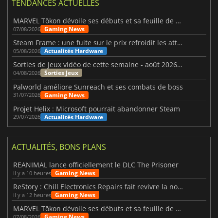
TENDANCES ACTUELLES
MARVEL Tōkon dévoile ses débuts et sa feuille de route
Gaming News
07/08/2026
Steam Frame : une fuite sur le prix refroidit les attentes VR
Actualités Hardware
05/08/2026
Sorties de jeux vidéo de cette semaine - août 2026 (semaine 32)
Sorties Jeux
04/08/2026
Palworld améliore Sunreach et ses combats de boss
Gaming News
31/07/2026
Projet Helix : Microsoft pourrait abandonner Steam
Actualités Hardware
29/07/2026
ACTUALITÉS, BONS PLANS
REANIMAL lance officiellement le DLC The Prisoner
Gaming News
il y a 10 heures
ReStory : Chill Electronics Repairs fait revivre la nostalgie des années 2000
Gaming News
il y a 12 heures
MARVEL Tōkon dévoile ses débuts et sa feuille de route
Gaming News
07/08/2026