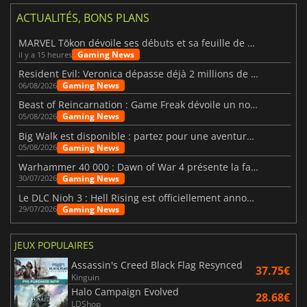
ACTUALITÉS, BONS PLANS
MARVEL Tōkon dévoile ses débuts et sa feuille de route
Gaming News
il y a 15 heures
Resident Evil: Veronica dépasse déjà 2 millions de wishlists
Gaming News
06/08/2026
Beast of Reincarnation : Game Freak dévoile un nouveau pari
Gaming News
05/08/2026
Big Walk est disponible : partez pour une aventure entre amis
Gaming News
05/08/2026
Warhammer 40 000 : Dawn of War 4 présente la faction des Nécrons
Gaming News
30/07/2026
Le DLC Nioh 3 : Hell Rising est officiellement annoncé
Gaming News
29/07/2026
JEUX POPULAIRES
Assassin's Creed Black Flag Resynced
37.75€
Kinguin
Halo Campaign Evolved
28.68€
LDShop