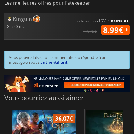
Les meilleures offres pour Fatekeeper
Kinguin
-16% :
code promo
RAB18DLC
Gift · Global
8.99€
10.70€
Vous pouvez laisser un commentaire ou répondre à un
message en vous
authentifiant
Vous pourriez aussi aimer
36.07
€
2