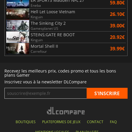
EA SPORTS Madden NFL 27
59.80€
Eneba
Hell Let Loose Vietnam
26.10€
Kinguin
The Sinking City 2
39.00€
Gamesplanet US
STEINS;GATE RE BOOT
20.92€
Kinguin
Mortal Shell II
39.99€
Carrefour
Recevez les meilleurs prix, codes promo et tous les bons
plans Gamer
Inscrivez vous à la newsletter DLCompare
BOUTIQUES
PLATEFORMES DE JEUX
CONTACT
FAQ