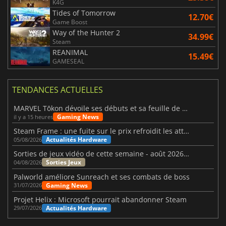
K4G
Tides of Tomorrow
12.70€
Game Boost
Way of the Hunter 2
34.99€
Steam
REANIMAL
15.49€
GAMESEAL
TENDANCES ACTUELLES
MARVEL Tōkon dévoile ses débuts et sa feuille de route
Gaming News
il y a 15 heures
Steam Frame : une fuite sur le prix refroidit les attentes VR
Actualités Hardware
05/08/2026
Sorties de jeux vidéo de cette semaine - août 2026 (semaine 32)
Sorties Jeux
04/08/2026
Palworld améliore Sunreach et ses combats de boss
Gaming News
31/07/2026
Projet Helix : Microsoft pourrait abandonner Steam
Actualités Hardware
29/07/2026