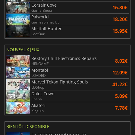
Corsair Cove
16.80€
Game Boost
Palworld
18.20€
Gamesplanet US
Mistfall Hunter
15.95€
LootBar
NOUVEAUX JEUX
ReStory Chill Electronics Repairs
8.02€
HRKGAME
Montabi
12.09€
LOADED
Marvel Tokon Fighting Souls
41.22€
LDShop
Doloc Town
5.09€
Eneba
Akatori
7.78€
Kinguin
BIENTÔT DISPONIBLE