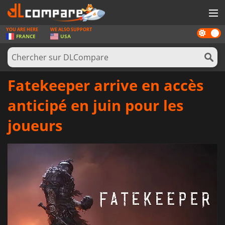
YOU ARE HERE
WE ALSO SUPPORT
Dark
JEUX
FRANCE
USA
mode
CARTES PRÉPAYÉES
LOGICIELS
Fatekeeper arrive en accès
CONCOURS
anticipé en juin pour les
MATÉRIEL
joueurs
NEWS
SE CONNECTER OU S'INSCRIRE