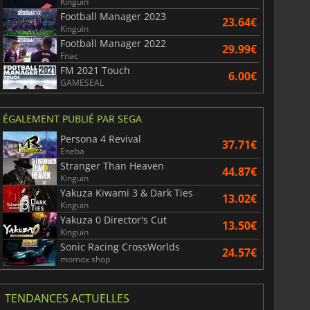
Kinguin
Football Manager 2023
23.64€
Kinguin
Football Manager 2022
29.99€
Fnac
FM 2021 Touch
6.00€
GAMESEAL
ÉGALEMENT PUBLIÉ PAR SEGA
Persona 4 Revival
37.71€
Eneba
Stranger Than Heaven
44.87€
Kinguin
Yakuza Kiwami 3 & Dark Ties
13.02€
Kinguin
Yakuza 0 Director's Cut
13.50€
Kinguin
Sonic Racing CrossWorlds
24.57€
momox shop
TENDANCES ACTUELLES