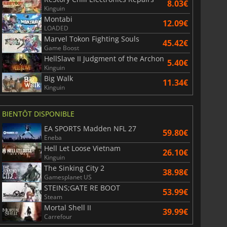
8.03€
Kinguin
Montabi
12.09€
LOADED
Marvel Tokon Fighting Souls
45.42€
Game Boost
HellSlave II Judgment of the Archon
5.40€
Kinguin
Big Walk
11.34€
Kinguin
BIENTÔT DISPONIBLE
EA SPORTS Madden NFL 27
59.80€
Eneba
Hell Let Loose Vietnam
26.10€
Kinguin
The Sinking City 2
38.98€
Gamesplanet US
STEINS;GATE RE BOOT
53.99€
Steam
Mortal Shell II
39.99€
Carrefour