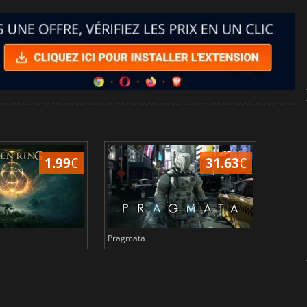
1.99
€
31.63
€
Pragmata
Total 