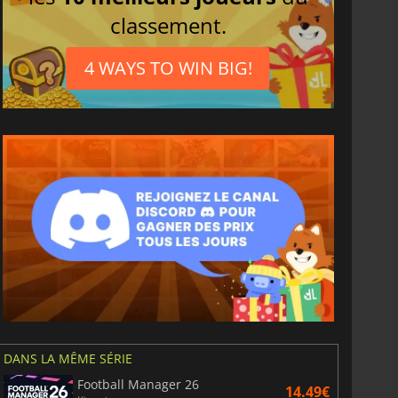
classement.
4 WAYS TO WIN BIG!
DANS LA MÊME SÉRIE
Football Manager 26
14.49€