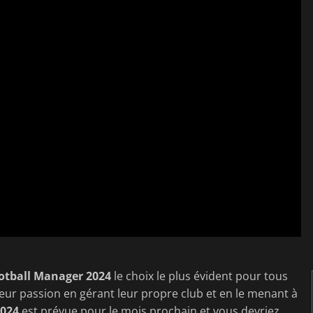
otball Manager 2024
le choix le plus évident pour tous
s leur passion en gérant leur propre club et en le menant à
2024
est prévue pour le mois prochain et vous devriez