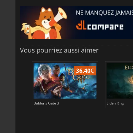
Vous pourriez aussi aimer
45.17
€
36.40
€
Baldur's Gate 3
Elden Ring