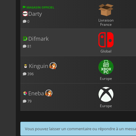
MAGASIN OFFICIEL
Darty
Livraison
0
France
Difmark
81
Global
Kinguin
396
Europe
Eneba
79
Europe
Vous pouvez laisser un commentaire ou répondre à un mess