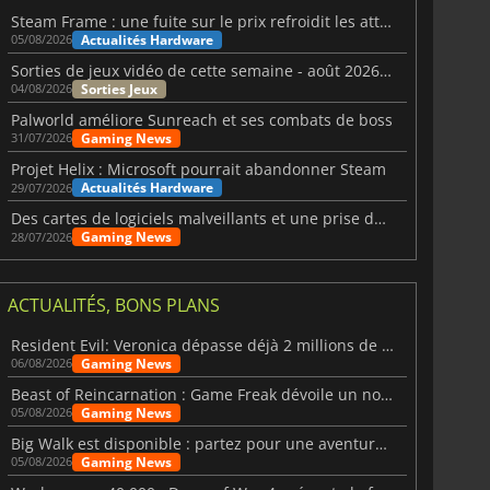
Steam Frame : une fuite sur le prix refroidit les attentes VR
Actualités Hardware
05/08/2026
Sorties de jeux vidéo de cette semaine - août 2026 (semaine 32)
Sorties Jeux
04/08/2026
Palworld améliore Sunreach et ses combats de boss
Gaming News
31/07/2026
Projet Helix : Microsoft pourrait abandonner Steam
Actualités Hardware
29/07/2026
Des cartes de logiciels malveillants et une prise de contrôle de Discord ont touché Meccha Chameleon
Gaming News
28/07/2026
ACTUALITÉS, BONS PLANS
Resident Evil: Veronica dépasse déjà 2 millions de wishlists
Gaming News
06/08/2026
Beast of Reincarnation : Game Freak dévoile un nouveau pari
Gaming News
05/08/2026
Big Walk est disponible : partez pour une aventure entre amis
Gaming News
05/08/2026