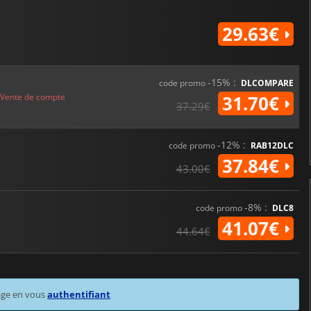
29.63€
-15% :
code promo
DLCOMPARE
Vente de compte
31.70€
37.29€
-12% :
code promo
RAB12DLC
37.84€
43.00€
-8% :
code promo
DLC8
41.07€
44.64€
age en vous
authentifiant