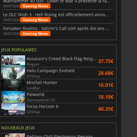
Warhammer 40 000 : Dawn of War 4 présente la faction des Nécrons
Gaming News
30/07/2026
Le DLC Nioh 3 : Hell Rising est officiellement annoncé
Gaming News
29/07/2026
Forsaken Realms : Vahrin's Call sort après dix ans de développement
Gaming News
28/07/2026
JEUX POPULAIRES
Assassin's Creed Black Flag Resynced
37.75€
Kinguin
Halo Campaign Evolved
6.77
€
15.48
€
28.68€
LDShop
Mistfall Hunter
16.01€
LootBar
Palworld
18.19€
Gamesplanet US
Forza Horizon 6
War WARHAMMER 3
Lies Of P
40.35€
LDShop
NOUVEAUX JEUX
ReStory Chill Electronics Repairs