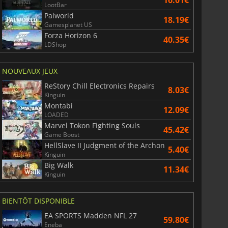
16.01€
LootBar
Palworld
18.19€
Gamesplanet US
Forza Horizon 6
40.35€
LDShop
NOUVEAUX JEUX
ReStory Chill Electronics Repairs
8.03€
Kinguin
Montabi
12.09€
LOADED
Marvel Tokon Fighting Souls
45.42€
Game Boost
HellSlave II Judgment of the Archon
5.40€
Kinguin
Big Walk
11.34€
Kinguin
BIENTÔT DISPONIBLE
EA SPORTS Madden NFL 27
59.80€
Eneba