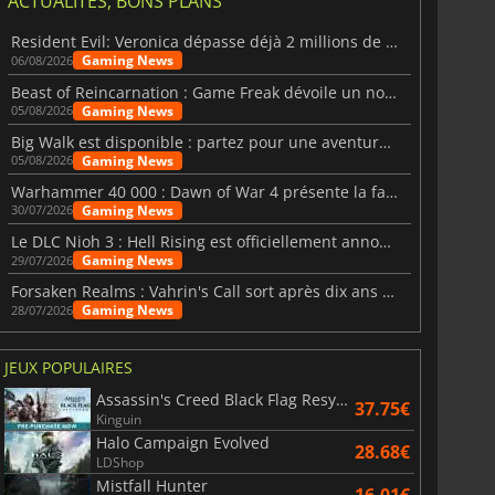
ACTUALITÉS, BONS PLANS
Resident Evil: Veronica dépasse déjà 2 millions de wishlists
Gaming News
06/08/2026
Beast of Reincarnation : Game Freak dévoile un nouveau pari
Gaming News
05/08/2026
Big Walk est disponible : partez pour une aventure entre amis
Gaming News
05/08/2026
Warhammer 40 000 : Dawn of War 4 présente la faction des Nécrons
Gaming News
30/07/2026
Le DLC Nioh 3 : Hell Rising est officiellement annoncé
Gaming News
29/07/2026
Forsaken Realms : Vahrin's Call sort après dix ans de développement
Gaming News
28/07/2026
JEUX POPULAIRES
Assassin's Creed Black Flag Resynced
37.75€
Kinguin
Halo Campaign Evolved
28.68€
LDShop
Mistfall Hunter