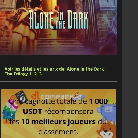
Voir les détails et les prix de: Alone in the Dark
The Trilogy 1+2+3
Une cagnotte totale de
1 000
USDT
récompensera
les
10 meilleurs joueurs
du
classement.