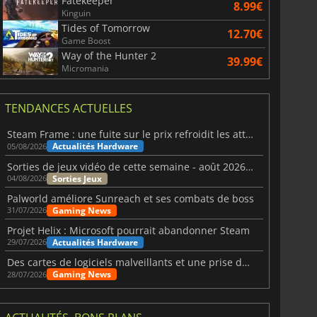
Fatekeeper
8.99€
Kinguin
Tides of Tomorrow
12.70€
Game Boost
Way of the Hunter 2
39.99€
Micromania
TENDANCES ACTUELLES
Steam Frame : une fuite sur le prix refroidit les attentes VR
Actualités Hardware
05/08/2026
Sorties de jeux vidéo de cette semaine - août 2026 (semaine 32)
Sorties Jeux
04/08/2026
Palworld améliore Sunreach et ses combats de boss
Gaming News
31/07/2026
Projet Helix : Microsoft pourrait abandonner Steam
Actualités Hardware
29/07/2026
Des cartes de logiciels malveillants et une prise de contrôle de Discord ont touché Meccha Chameleon
Gaming News
28/07/2026