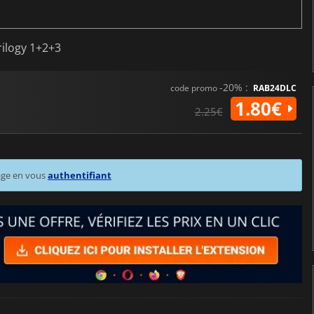
rilogy 1+2+3
-20% :
code promo
RAB24DLC
1.80€
2.25€
age en vous
authentifiant