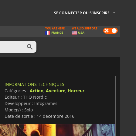
SE CONNECTER OU S'INSCRIRE
YOU ARE HERE
WE ALSO SUPPORT
Dark
FRANCE
USA
mode
INFORMATIONS TECHNIQUES
Catégories :
Action
,
Aventure
,
Horreur
Editeur : THQ Nordic
Développeur : Infogrames
Mode(s) : Solo
Date de sortie : 14 décembre 2016