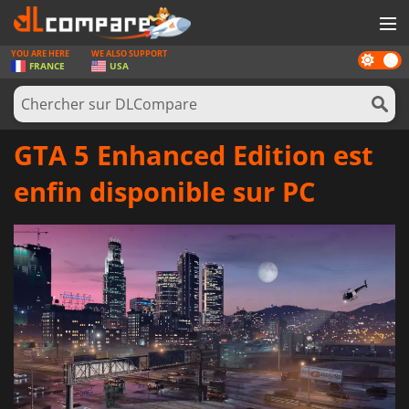
YOU ARE HERE
WE ALSO SUPPORT
Dark
JEUX
FRANCE
USA
mode
CARTES PRÉPAYÉES
LOGICIELS
GTA 5 Enhanced Edition est
CONCOURS
enfin disponible sur PC
MATÉRIEL
NEWS
SE CONNECTER OU S'INSCRIRE