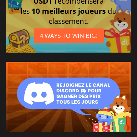
USDT
récompensera
les
10 meilleurs joueurs
du
classement.
4 WAYS TO WIN BIG!