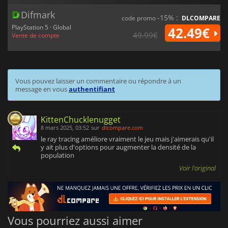
Difmark
-15% :
code promo
DLCOMPARE
PlayStation 5 · Global
42.49€
49.99€
Vente de compte
Vous pouvez laisser un commentaire ou répondre à un
message en vous
authentifiant
KittenChucklenugget
8 mars 2025, 03:52
sur
dlcompare.com
le ray tracing améliore vraiment le jeu mais j'aimerais qu'il
y ait plus d'options pour augmenter la densité de la
population
Voir l'original
Vous pourriez aussi aimer