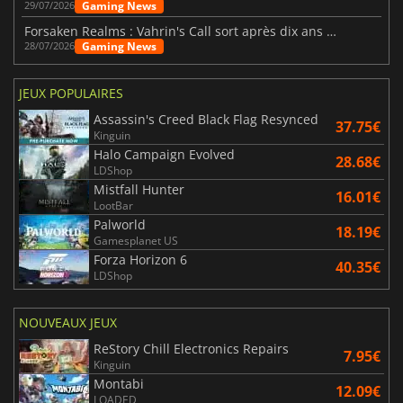
Gaming News
29/07/2026
Forsaken Realms : Vahrin's Call sort après dix ans de développement
Gaming News
28/07/2026
JEUX POPULAIRES
Assassin's Creed Black Flag Resynced
37.75€
Kinguin
Halo Campaign Evolved
28.68€
LDShop
Mistfall Hunter
16.01€
LootBar
Palworld
18.19€
Gamesplanet US
Forza Horizon 6
40.35€
LDShop
NOUVEAUX JEUX
ReStory Chill Electronics Repairs
7.95€
Kinguin
Montabi
12.09€
LOADED