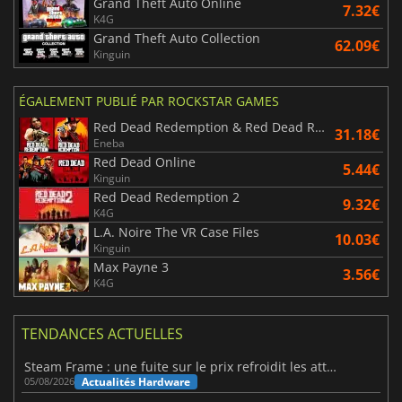
Grand Theft Auto Online
7.32€
K4G
Grand Theft Auto Collection
62.09€
Kinguin
ÉGALEMENT PUBLIÉ PAR ROCKSTAR GAMES
Red Dead Redemption & Red Dead Redemption 2 Bundle
31.18€
Eneba
Red Dead Online
5.44€
Kinguin
Red Dead Redemption 2
9.32€
K4G
L.A. Noire The VR Case Files
10.03€
Kinguin
Max Payne 3
3.56€
K4G
TENDANCES ACTUELLES
Steam Frame : une fuite sur le prix refroidit les attentes VR
Actualités Hardware
05/08/2026