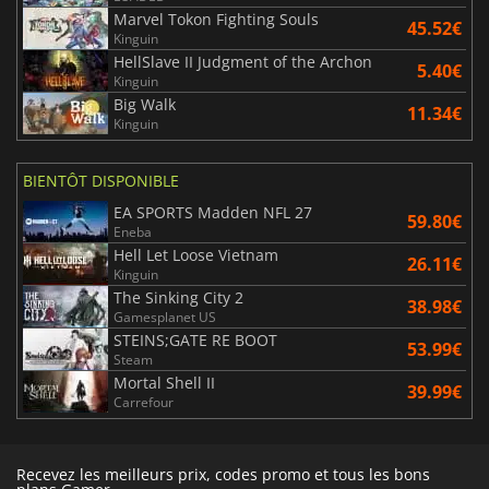
Marvel Tokon Fighting Souls
45.52€
Kinguin
HellSlave II Judgment of the Archon
5.40€
Kinguin
Big Walk
11.34€
Kinguin
BIENTÔT DISPONIBLE
EA SPORTS Madden NFL 27
59.80€
Eneba
Hell Let Loose Vietnam
26.11€
Kinguin
The Sinking City 2
38.98€
Gamesplanet US
STEINS;GATE RE BOOT
53.99€
Steam
Mortal Shell II
39.99€
Carrefour
Recevez les meilleurs prix, codes promo et tous les bons