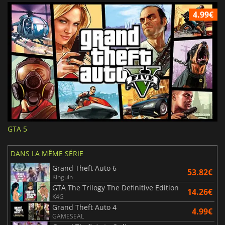
4.99€
GTA 5
DANS LA MÊME SÉRIE
Grand Theft Auto 6
53.82€
Kinguin
GTA The Trilogy The Definitive Edition
14.26€
K4G
Grand Theft Auto 4
4.99€
GAMESEAL