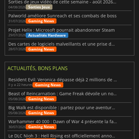
Sorties de jeux vidéo de cette semaine - août 2026 (semaine 32)
Sorties Jeux
04/08/2026
Palworld améliore Sunreach et ses combats de boss
Gaming News
31/07/2026
Projet Helix : Microsoft pourrait abandonner Steam
Actualités Hardware
29/07/2026
Des cartes de logiciels malveillants et une prise de contrôle de Discord ont touché Meccha Chameleon
Gaming News
28/07/2026
ACTUALITÉS, BONS PLANS
Resident Evil: Veronica dépasse déjà 2 millions de wishlists
Gaming News
il y a 22 heures
Beast of Reincarnation : Game Freak dévoile un nouveau pari
Gaming News
05/08/2026
Big Walk est disponible : partez pour une aventure entre amis
Gaming News
05/08/2026
Warhammer 40 000 : Dawn of War 4 présente la faction des Nécrons
Gaming News
30/07/2026
Le DLC Nioh 3 : Hell Rising est officiellement annoncé