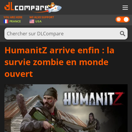
YOU ARE HERE
WE ALSO SUPPORT
Dark
JEUX
FRANCE
USA
mode
CARTES PRÉPAYÉES
LOGICIELS
HumanitZ arrive enfin : la
CONCOURS
survie zombie en monde
MATÉRIEL
ouvert
NEWS
SE CONNECTER OU S'INSCRIRE