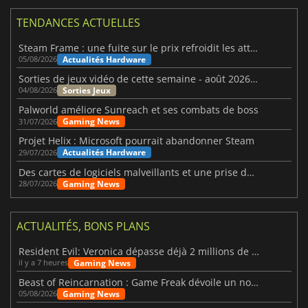
TENDANCES ACTUELLES
Steam Frame : une fuite sur le prix refroidit les attentes VR
Actualités Hardware
05/08/2026
Sorties de jeux vidéo de cette semaine - août 2026 (semaine 32)
Sorties Jeux
04/08/2026
Palworld améliore Sunreach et ses combats de boss
Gaming News
31/07/2026
Projet Helix : Microsoft pourrait abandonner Steam
Actualités Hardware
29/07/2026
Des cartes de logiciels malveillants et une prise de contrôle de Discord ont touché Meccha Chameleon
Gaming News
28/07/2026
ACTUALITÉS, BONS PLANS
Resident Evil: Veronica dépasse déjà 2 millions de wishlists
Gaming News
il y a 7 heures
Beast of Reincarnation : Game Freak dévoile un nouveau pari
Gaming News
05/08/2026