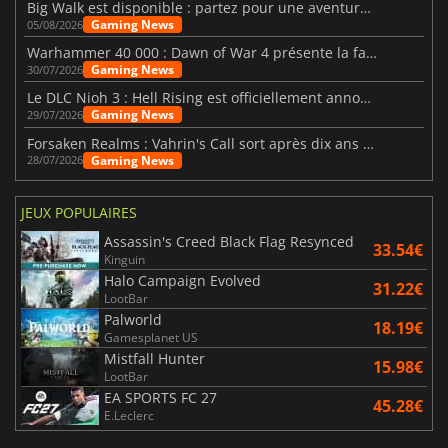
Big Walk est disponible : partez pour une aventure entre amis
Gaming News
05/08/2026
Warhammer 40 000 : Dawn of War 4 présente la faction des Nécrons
Gaming News
30/07/2026
Le DLC Nioh 3 : Hell Rising est officiellement annoncé
Gaming News
29/07/2026
Forsaken Realms : Vahrin's Call sort après dix ans de développement
Gaming News
28/07/2026
JEUX POPULAIRES
Assassin's Creed Black Flag Resynced
33.54€
Kinguin
Halo Campaign Evolved
31.22€
LootBar
Palworld
18.19€
Gamesplanet US
Mistfall Hunter
15.98€
LootBar
EA SPORTS FC 27
45.28€
E.Leclerc