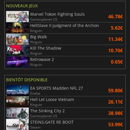
NOUVEAUX JEUX
Marvel Tokon Fighting Souls
46.78€
Gamesplanet US
HellSlave II Judgment of the Archon
5.62€
Kinguin
Big Walk
11.34€
Kinguin
Kill The Shadow
10.70€
Kinguin
Retrowave 2
0.65€
Kinguin
BIENTÔT DISPONIBLE
EA SPORTS Madden NFL 27
59.80€
Eneba
Hell Let Loose Vietnam
26.11€
Kinguin
The Sinking City 2
38.98€
Gamesplanet US
STEINS;GATE RE BOOT
53.99€
Steam