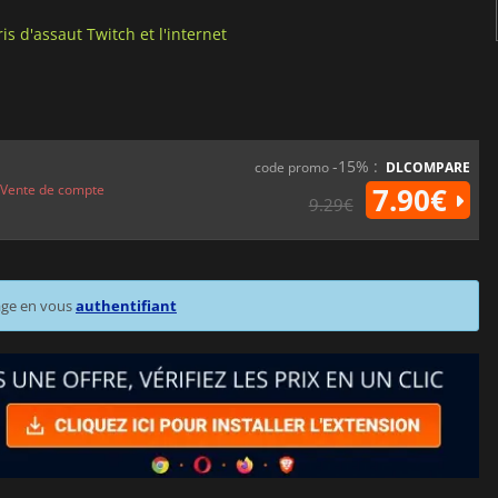
is d'assaut Twitch et l'internet
-15% :
code promo
DLCOMPARE
Vente de compte
7.90€
9.29€
age en vous
authentifiant