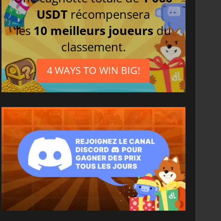
USDT
récompensera
les
10 meilleurs joueurs
du
classement.
4 WAYS TO WIN BIG!