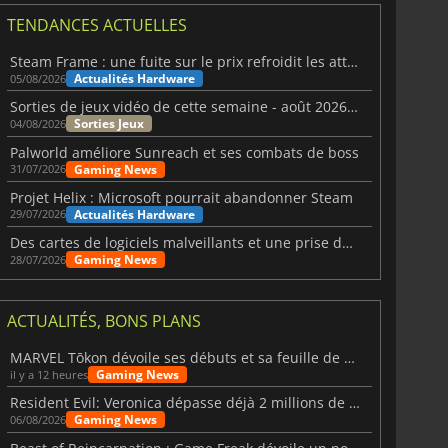
TENDANCES ACTUELLES
Steam Frame : une fuite sur le prix refroidit les attentes VR
Actualités Hardware
05/08/2026
Sorties de jeux vidéo de cette semaine - août 2026 (semaine 32)
Sorties Jeux
04/08/2026
Palworld améliore Sunreach et ses combats de boss
Gaming News
31/07/2026
Projet Helix : Microsoft pourrait abandonner Steam
Actualités Hardware
29/07/2026
Des cartes de logiciels malveillants et une prise de contrôle de Discord ont touché Meccha Chameleon
Gaming News
28/07/2026
ACTUALITÉS, BONS PLANS
MARVEL Tōkon dévoile ses débuts et sa feuille de route
Gaming News
il y a 12 heures
Resident Evil: Veronica dépasse déjà 2 millions de wishlists
Gaming News
06/08/2026