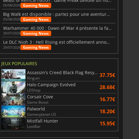
Beast of Reincarnation : Game Freak dévoile un nouveau pari
Gaming News
05/08/2026
Big Walk est disponible : partez pour une aventure entre amis
Gaming News
05/08/2026
Warhammer 40 000 : Dawn of War 4 présente la faction des Nécrons
Gaming News
30/07/2026
Le DLC Nioh 3 : Hell Rising est officiellement annoncé
Gaming News
29/07/2026
JEUX POPULAIRES
Assassin's Creed Black Flag Resynced
37.75€
Kinguin
Halo Campaign Evolved
28.68€
LDShop
Corsair Cove
16.77€
Game Boost
Palworld
18.20€
Gamesplanet US
Mistfall Hunter
15.95€
LootBar