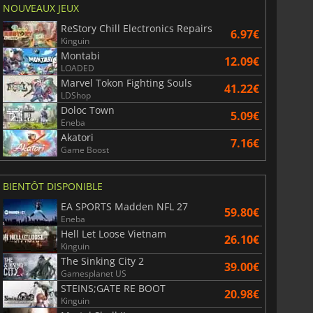
NOUVEAUX JEUX
ReStory Chill Electronics Repairs
6.97€
Kinguin
Montabi
12.09€
LOADED
Marvel Tokon Fighting Souls
41.22€
LDShop
Doloc Town
5.09€
Eneba
Akatori
7.16€
Game Boost
BIENTÔT DISPONIBLE
EA SPORTS Madden NFL 27
59.80€
Eneba
Hell Let Loose Vietnam
26.10€
Kinguin
The Sinking City 2
39.00€
Gamesplanet US
STEINS;GATE RE BOOT
20.98€
Kinguin