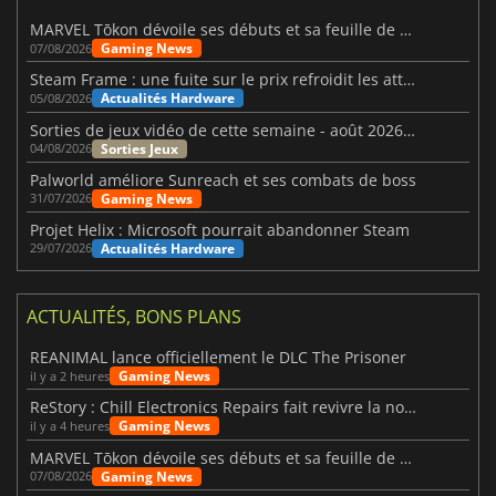
MARVEL Tōkon dévoile ses débuts et sa feuille de route
Gaming News
07/08/2026
Steam Frame : une fuite sur le prix refroidit les attentes VR
Actualités Hardware
05/08/2026
Sorties de jeux vidéo de cette semaine - août 2026 (semaine 32)
Sorties Jeux
04/08/2026
Palworld améliore Sunreach et ses combats de boss
Gaming News
31/07/2026
Projet Helix : Microsoft pourrait abandonner Steam
Actualités Hardware
29/07/2026
ACTUALITÉS, BONS PLANS
REANIMAL lance officiellement le DLC The Prisoner
Gaming News
il y a 2 heures
ReStory : Chill Electronics Repairs fait revivre la nostalgie des années 2000
Gaming News
il y a 4 heures
MARVEL Tōkon dévoile ses débuts et sa feuille de route
Gaming News
07/08/2026