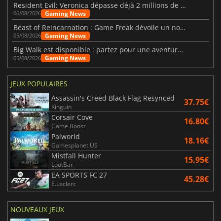
Resident Evil: Veronica dépasse déjà 2 millions de wishlists
Gaming News
06/08/2026
Beast of Reincarnation : Game Freak dévoile un nouveau pari
Gaming News
05/08/2026
Big Walk est disponible : partez pour une aventure entre amis
Gaming News
05/08/2026
JEUX POPULAIRES
Assassin's Creed Black Flag Resynced
37.75€
Kinguin
Corsair Cove
16.80€
Game Boost
Palworld
18.16€
Gamesplanet US
Mistfall Hunter
15.95€
LootBar
EA SPORTS FC 27
45.28€
E.Leclerc
NOUVEAUX JEUX