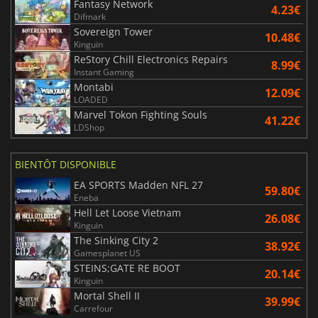
Fantasy Network
4.23€
Difmark
Sovereign Tower
10.48€
Kinguin
ReStory Chill Electronics Repairs
8.99€
Instant Gaming
Montabi
12.09€
LOADED
Marvel Tokon Fighting Souls
41.22€
LDShop
BIENTÔT DISPONIBLE
EA SPORTS Madden NFL 27
59.80€
Eneba
Hell Let Loose Vietnam
26.08€
Kinguin
The Sinking City 2
38.92€
Gamesplanet US
STEINS;GATE RE BOOT
20.14€
Kinguin
Mortal Shell II
39.99€
Carrefour