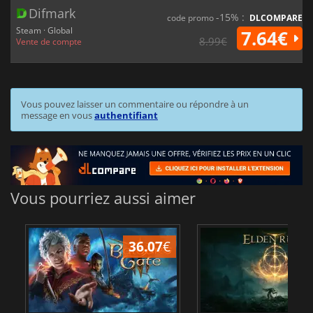
Difmark
-15% :
code promo
DLCOMPARE
Steam · Global
7.64€
8.99€
Vente de compte
Vous pouvez laisser un commentaire ou répondre à un
message en vous
authentifiant
Vous pourriez aussi aimer
36.07
€
2