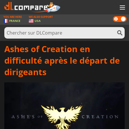
YOU ARE HERE
WE ALSO SUPPORT
Dark
JEUX
FRANCE
USA
mode
CARTES PRÉPAYÉES
LOGICIELS
Ashes of Creation en
CONCOURS
difficulté après le départ de
MATÉRIEL
dirigeants
NEWS
SE CONNECTER OU S'INSCRIRE