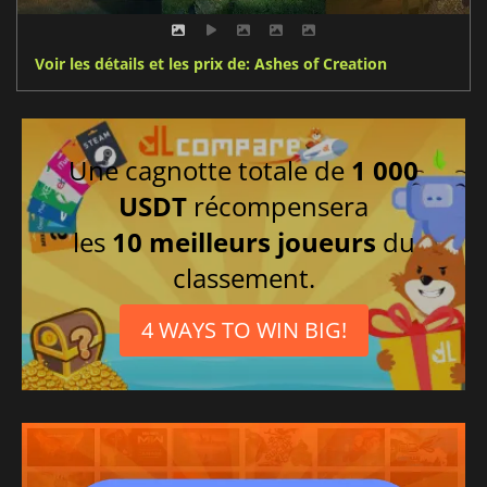
Voir les détails et les prix de: Ashes of Creation
Une cagnotte totale de
1 000
USDT
récompensera
les
10 meilleurs joueurs
du
classement.
4 WAYS TO WIN BIG!