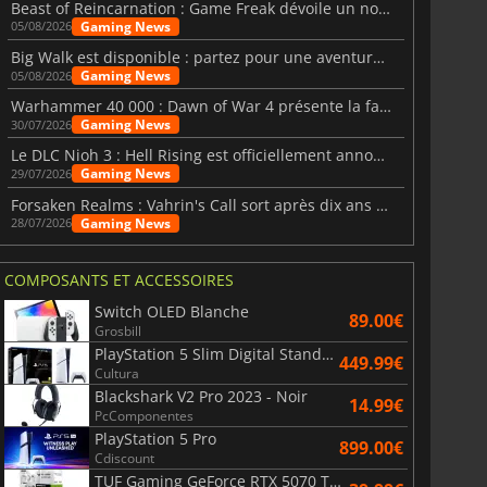
Beast of Reincarnation : Game Freak dévoile un nouveau pari
Gaming News
05/08/2026
Big Walk est disponible : partez pour une aventure entre amis
Gaming News
05/08/2026
Warhammer 40 000 : Dawn of War 4 présente la faction des Nécrons
Gaming News
30/07/2026
Le DLC Nioh 3 : Hell Rising est officiellement annoncé
Gaming News
29/07/2026
Forsaken Realms : Vahrin's Call sort après dix ans de développement
Gaming News
28/07/2026
COMPOSANTS ET ACCESSOIRES
Switch OLED Blanche
89.00€
Grosbill
PlayStation 5 Slim Digital Standard
449.99€
Cultura
Blackshark V2 Pro 2023 - Noir
14.99€
PcComponentes
PlayStation 5 Pro
899.00€
Cdiscount
TUF Gaming GeForce RTX 5070 Ti OC White Edition 16GB