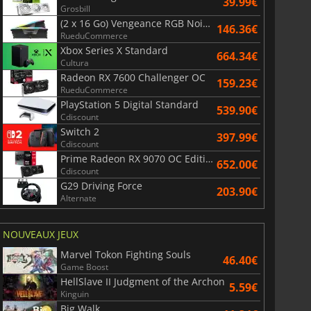
39.99€
Grosbill
(2 x 16 Go) Vengeance RGB Noir AMD Expo 6000 MHz - CAS 30
146.36€
RueduCommerce
Xbox Series X Standard
664.34€
Cultura
Radeon RX 7600 Challenger OC
159.23€
RueduCommerce
PlayStation 5 Digital Standard
539.90€
Cdiscount
Switch 2
397.99€
Cdiscount
Prime Radeon RX 9070 OC Edition 16GB
652.00€
Cdiscount
G29 Driving Force
203.90€
Alternate
NOUVEAUX JEUX
Marvel Tokon Fighting Souls
46.40€
Game Boost
HellSlave II Judgment of the Archon
5.59€
Kinguin
Big Walk