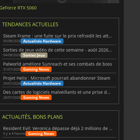
GeForce RTX 5060
TENDANCES ACTUELLES
Steam Frame : une fuite sur le prix refroidit les attentes VR
Actualités Hardware
05/08/2026
Sorties de jeux vidéo de cette semaine - août 2026 (semaine 32)
Sorties Jeux
04/08/2026
Palworld améliore Sunreach et ses combats de boss
Gaming News
31/07/2026
Projet Helix : Microsoft pourrait abandonner Steam
Actualités Hardware
29/07/2026
Des cartes de logiciels malveillants et une prise de contrôle de Discord ont touché Meccha Chameleon
Gaming News
28/07/2026
ACTUALITÉS, BONS PLANS
Resident Evil: Veronica dépasse déjà 2 millions de wishlists
Gaming News
il y a 4 heures