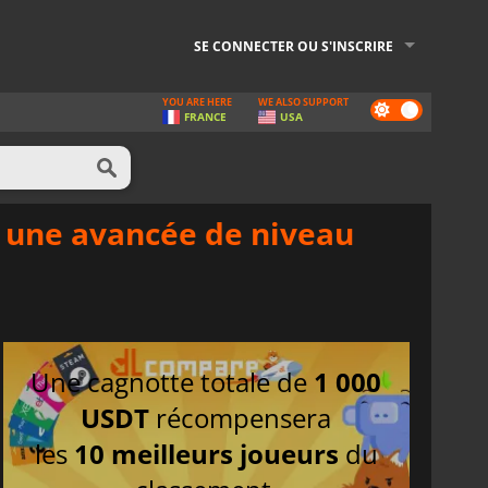
SE CONNECTER OU S'INSCRIRE
YOU ARE HERE
WE ALSO SUPPORT
Dark
FRANCE
USA
mode
r une avancée de niveau
Une cagnotte totale de
1 000
USDT
récompensera
les
10 meilleurs joueurs
du