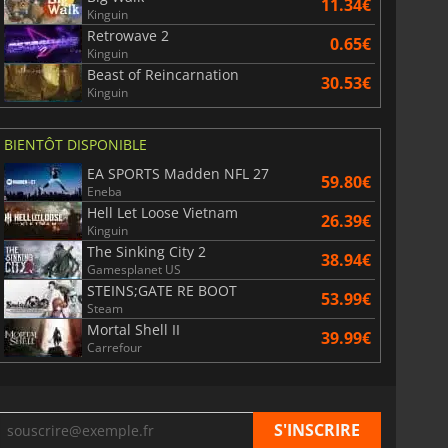
11.34€
Kinguin
Retrowave 2
0.65€
Kinguin
Beast of Reincarnation
30.53€
Kinguin
BIENTÔT DISPONIBLE
EA SPORTS Madden NFL 27
59.80€
Eneba
Hell Let Loose Vietnam
26.39€
Kinguin
The Sinking City 2
38.94€
Gamesplanet US
STEINS;GATE RE BOOT
53.99€
Steam
Mortal Shell II
39.99€
Carrefour