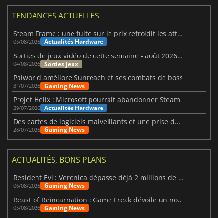
TENDANCES ACTUELLES
Steam Frame : une fuite sur le prix refroidit les attentes VR
Actualités Hardware
05/08/2026
Sorties de jeux vidéo de cette semaine - août 2026 (semaine 32)
Sorties Jeux
04/08/2026
Palworld améliore Sunreach et ses combats de boss
Gaming News
31/07/2026
Projet Helix : Microsoft pourrait abandonner Steam
Actualités Hardware
29/07/2026
Des cartes de logiciels malveillants et une prise de contrôle de Discord ont touché Meccha Chameleon
Gaming News
28/07/2026
ACTUALITÉS, BONS PLANS
Resident Evil: Veronica dépasse déjà 2 millions de wishlists
Gaming News
06/08/2026
Beast of Reincarnation : Game Freak dévoile un nouveau pari
Gaming News
05/08/2026