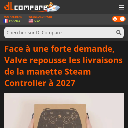
YOU ARE HERE
WE ALSO SUPPORT
Dark
JEUX
FRANCE
USA
mode
CARTES PRÉPAYÉES
LOGICIELS
Face à une forte demande,
CONCOURS
Valve repousse les livraisons
MATÉRIEL
de la manette Steam
NEWS
Controller à 2027
SE CONNECTER OU S'INSCRIRE