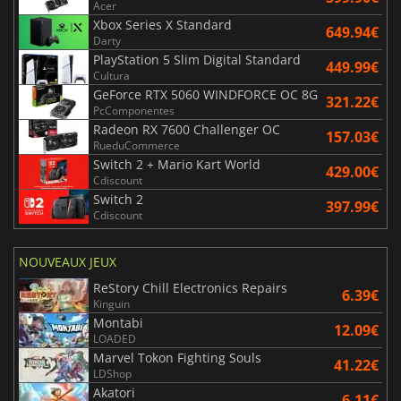
Acer
Xbox Series X Standard
649.94€
Darty
PlayStation 5 Slim Digital Standard
449.99€
Cultura
GeForce RTX 5060 WINDFORCE OC 8G
321.22€
PcComponentes
Radeon RX 7600 Challenger OC
157.03€
RueduCommerce
Switch 2 + Mario Kart World
429.00€
Cdiscount
Switch 2
397.99€
Cdiscount
NOUVEAUX JEUX
ReStory Chill Electronics Repairs
6.39€
Kinguin
Montabi
12.09€
LOADED
Marvel Tokon Fighting Souls
41.22€
LDShop
Akatori
6.11€