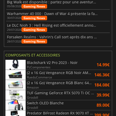
Big Walk est disponible : partez pour une aventure entre amis
Gaming News
05/08/2026
Warhammer 40 000 : Dawn of War 4 présente la faction des Nécrons
Gaming News
30/07/2026
Le DLC Nioh 3 : Hell Rising est officiellement annoncé
Gaming News
29/07/2026
Forsaken Realms : Vahrin's Call sort après dix ans de développement
Gaming News
28/07/2026
COMPOSANTS ET ACCESSOIRES
Blackshark V2 Pro 2023 - Noir
14.99€
PcComponentes
(2 x 16 Go) Vengeance RGB Noir AMD Expo 6000 MHz - CAS 30
146.36€
RueduCommerce
(2 x 16 Go) Vengeance RGB Blanc 6400 MHz - CAS 32
184.08€
Amazon
TUF Gaming GeForce RTX 5070 Ti OC White Edition 16GB
39.99€
Grosbill
Switch OLED Blanche
89.00€
Grosbill
Predator BiFrost Radeon RX 9070 XT OC 16 Go
399.90€