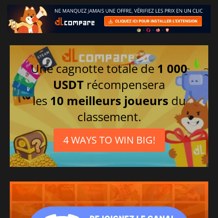
Une cagnotte totale de
1 000
USDT
récompensera
les
10 meilleurs joueurs
du
classement.
4 WAYS TO WIN BIG!