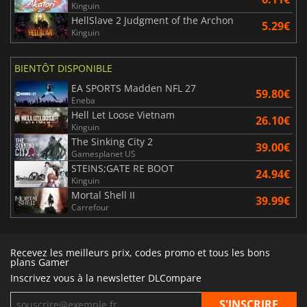
Kinguin
HellSlave 2 Judgment of the Archon
5.29€
Kinguin
BIENTÔT DISPONIBLE
EA SPORTS Madden NFL 27
59.80€
Eneba
Hell Let Loose Vietnam
26.10€
Kinguin
The Sinking City 2
39.00€
Gamesplanet US
STEINS;GATE RE BOOT
24.94€
Kinguin
Mortal Shell II
39.99€
Carrefour
Recevez les meilleurs prix, codes promo et tous les bons
plans Gamer
Inscrivez vous à la newsletter DLCompare