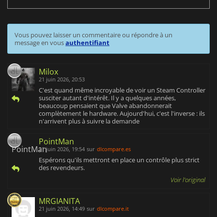
Vous pouvez laisser un commentaire ou répondre à un
message en vous
authentifiant
Milox
21 juin 2026, 20:53
C'est quand même incroyable de voir un Steam Controller
susciter autant d'intérêt. Il y a quelques années,
beaucoup pensaient que Valve abandonnerait
complètement le hardware. Aujourd'hui, c'est l'inverse : ils
n'arrivent plus à suivre la demande
PointMan
21 juin 2026, 19:54
sur
dlcompare.es
Espérons qu'ils mettront en place un contrôle plus strict
des revendeurs.
Voir l'original
MRGIANITA
21 juin 2026, 14:49
sur
dlcompare.it