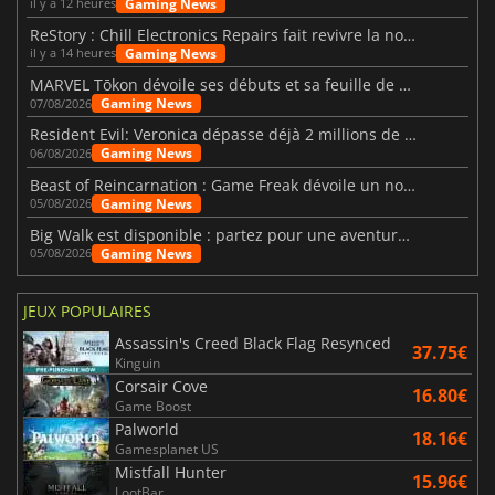
Gaming News
il y a 12 heures
ReStory : Chill Electronics Repairs fait revivre la nostalgie des années 2000
Gaming News
il y a 14 heures
MARVEL Tōkon dévoile ses débuts et sa feuille de route
Gaming News
07/08/2026
Resident Evil: Veronica dépasse déjà 2 millions de wishlists
Gaming News
06/08/2026
Beast of Reincarnation : Game Freak dévoile un nouveau pari
Gaming News
05/08/2026
Big Walk est disponible : partez pour une aventure entre amis
Gaming News
05/08/2026
JEUX POPULAIRES
Assassin's Creed Black Flag Resynced
37.75€
Kinguin
Corsair Cove
16.80€
Game Boost
Palworld
18.16€
Gamesplanet US
Mistfall Hunter
15.96€
LootBar