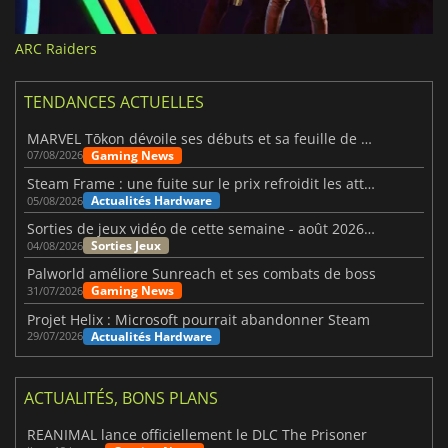
ARC Raiders
TENDANCES ACTUELLES
MARVEL Tōkon dévoile ses débuts et sa feuille de route
Gaming News
07/08/2026
Steam Frame : une fuite sur le prix refroidit les attentes VR
Actualités Hardware
05/08/2026
Sorties de jeux vidéo de cette semaine - août 2026 (semaine 32)
Sorties Jeux
04/08/2026
Palworld améliore Sunreach et ses combats de boss
Gaming News
31/07/2026
Projet Helix : Microsoft pourrait abandonner Steam
Actualités Hardware
29/07/2026
ACTUALITÉS, BONS PLANS
REANIMAL lance officiellement le DLC The Prisoner