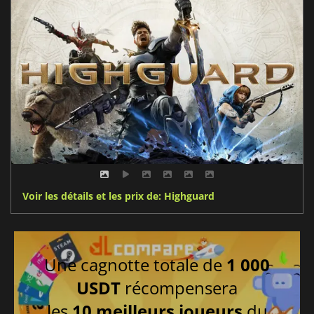
Voir les détails et les prix de: Highguard
Une cagnotte totale de
1 000
USDT
récompensera
les
10 meilleurs joueurs
du