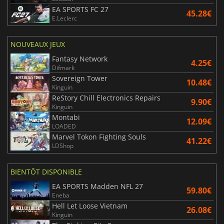
EA SPORTS FC 27
45.28€
E.Leclerc
NOUVEAUX JEUX
Fantasy Network
4.25€
Difmark
Sovereign Tower
10.48€
Kinguin
ReStory Chill Electronics Repairs
9.90€
Kinguin
Montabi
12.09€
LOADED
Marvel Tokon Fighting Souls
41.22€
LDShop
BIENTÔT DISPONIBLE
EA SPORTS Madden NFL 27
59.80€
Eneba
Hell Let Loose Vietnam
26.08€
Kinguin