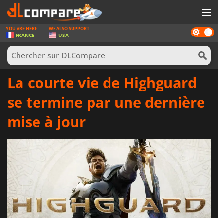
YOU ARE HERE
WE ALSO SUPPORT
Dark
JEUX
FRANCE
USA
mode
CARTES PRÉPAYÉES
LOGICIELS
La courte vie de Highguard
CONCOURS
se termine par une dernière
MATÉRIEL
mise à jour
NEWS
SE CONNECTER OU S'INSCRIRE