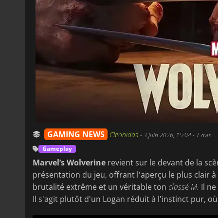
GAMING NEWS
Cleonidas
-
3 juin 2026, 15:04
- 7 avis
Gameplay
Marvel’s Wolverine
revient sur le devant de la s
présentation du jeu, offrant l'aperçu le plus clair 
brutalité extrême et un véritable ton
classé M.
Il ne
Il s'agit plutôt d'un Logan réduit à l'instinct pur,