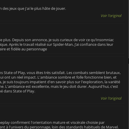
 des jeux que j'ai le plus hâte de jouer.
Voir l'original
le plus. Depuis son annonce, je suis curieux de voir ce qu’Insomniac
. Après le travail réalisé sur Spider-Man, j’ai confiance dans leur
aire et fidèle au personnage
s State of Play, vous êtes très satisfait. Les combats semblent brutaux,
i ont un réel impact. L'ambiance sombre et folle fonctionne bien, et
 je suis toujours impatient d'en savoir plus sur l'exploration, la variété
e. L'ambiance est excellente, mais le jeu doit durer. Aujourd'hui, c'est
né dans State of Play.
Voir l'original
play confirment l'orientation mature et viscérale choisie par
ent à l'univers du personnage, loin des standards habituels de Marvel.