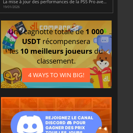
La mise à jour des performances de la PS5 Pro avec PSSR 2.0 est attendue avant la fin du mois de mars
19/01/2026
Une cagnotte totale de
1 000
USDT
récompensera
les
10 meilleurs joueurs
du
classement.
4 WAYS TO WIN BIG!