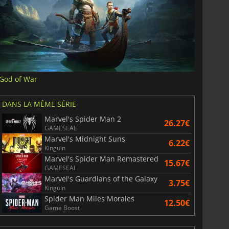
God of War
DANS LA MÊME SÉRIE
Marvel's Spider Man 2
26.27€
GAMESEAL
Marvel's Midnight Suns
6.22€
Kinguin
Marvel's Spider Man Remastered
15.67€
GAMESEAL
Marvel's Guardians of the Galaxy
3.75€
Kinguin
Spider Man Miles Morales
12.50€
Game Boost