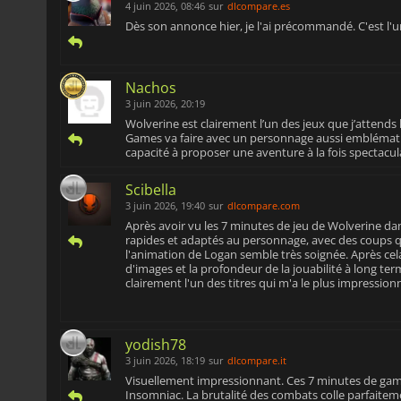
4 juin 2026, 08:46
sur
dlcompare.es
Dès son annonce hier, je l'ai précommandé. C'est l'un
Nachos
3 juin 2026, 20:19
Wolverine est clairement l’un des jeux que j’attends 
Games va faire avec un personnage aussi emblématique
capacité à proposer une aventure à la fois spectacul
Scibella
3 juin 2026, 19:40
sur
dlcompare.com
Après avoir vu les 7 minutes de jeu de Wolverine dan
rapides et adaptés au personnage, avec des coups qu
l'animation de Logan semble très soignée. Après cela,
d'images et la profondeur de la jouabilité à long term
clairement l'un des titres qui m'a le plus impression
yodish78
3 juin 2026, 18:19
sur
dlcompare.it
Visuellement impressionnant. Ces 7 minutes de game
Insomniac. La brutalité des combats colle parfaitem