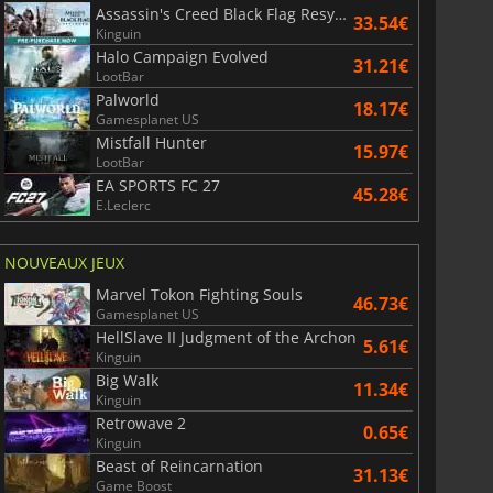
Assassin's Creed Black Flag Resynced
33.54€
Kinguin
Halo Campaign Evolved
31.21€
LootBar
Palworld
18.17€
Gamesplanet US
Mistfall Hunter
15.97€
LootBar
EA SPORTS FC 27
45.28€
E.Leclerc
NOUVEAUX JEUX
Marvel Tokon Fighting Souls
46.73€
Gamesplanet US
HellSlave II Judgment of the Archon
5.61€
Kinguin
Big Walk
11.34€
Kinguin
Retrowave 2
0.65€
Kinguin
Beast of Reincarnation
31.13€
Game Boost