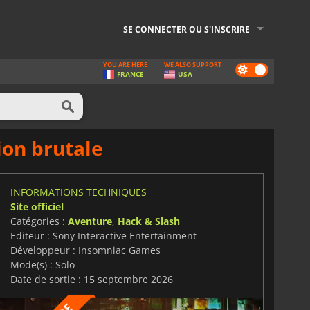
SE CONNECTER OU S'INSCRIRE
YOU ARE HERE
WE ALSO SUPPORT
Dark
FRANCE
USA
mode
ion brutale
INFORMATIONS TECHNIQUES
Site officiel
Catégories :
Aventure
,
Hack & Slash
Editeur : Sony Interactive Entertainment
Développeur : Insomniac Games
Mode(s) : Solo
Date de sortie : 15 septembre 2026