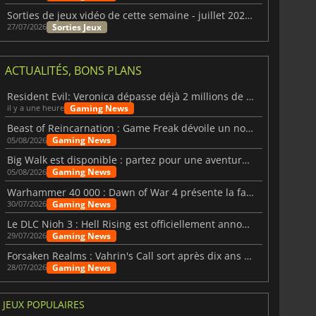
Sorties de jeux vidéo de cette semaine - juillet 2026 (semaine 31)
Sorties Jeux
27/07/2026
ACTUALITÉS, BONS PLANS
Resident Evil: Veronica dépasse déjà 2 millions de wishlists
Gaming News
il y a une heure
Beast of Reincarnation : Game Freak dévoile un nouveau pari
Gaming News
05/08/2026
Big Walk est disponible : partez pour une aventure entre amis
Gaming News
05/08/2026
Warhammer 40 000 : Dawn of War 4 présente la faction des Nécrons
Gaming News
30/07/2026
Le DLC Nioh 3 : Hell Rising est officiellement annoncé
Gaming News
29/07/2026
Forsaken Realms : Vahrin's Call sort après dix ans de développement
Gaming News
28/07/2026
JEUX POPULAIRES