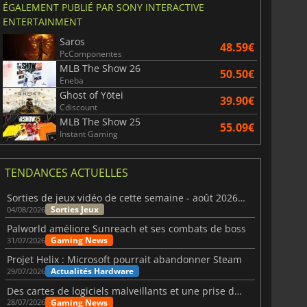
ÉGALEMENT PUBLIÉ PAR SONY INTERACTIVE
ENTERTAINMENT
Saros
48.59€
PcComponentes
MLB The Show 26
50.50€
Eneba
Ghost of Yōtei
39.90€
Cdiscount
MLB The Show 25
55.09€
Instant Gaming
TENDANCES ACTUELLES
Sorties de jeux vidéo de cette semaine - août 2026 (semaine 32)
Sorties Jeux
04/08/2026
Palworld améliore Sunreach et ses combats de boss
Gaming News
31/07/2026
Projet Helix : Microsoft pourrait abandonner Steam
Actualités Hardware
29/07/2026
Des cartes de logiciels malveillants et une prise de contrôle de Discord ont touché Meccha Chameleon
Gaming News
28/07/2026