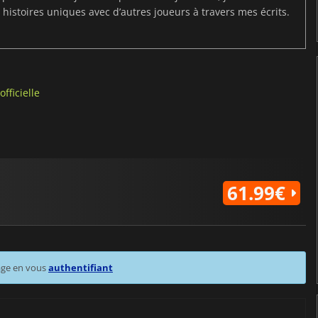
 histoires uniques avec d’autres joueurs à travers mes écrits.
fficielle
61.99€
age en vous
authentifiant