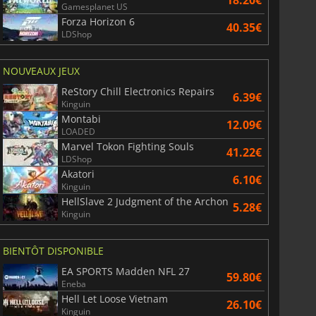
18.20€
Gamesplanet US
Forza Horizon 6
40.35€
LDShop
NOUVEAUX JEUX
ReStory Chill Electronics Repairs
6.39€
Kinguin
Montabi
12.09€
LOADED
Marvel Tokon Fighting Souls
41.22€
6.75
€
15.48
€
LDShop
Akatori
6.10€
Kinguin
HellSlave 2 Judgment of the Archon
5.28€
Kinguin
War WARHAMMER 3
Lies Of P
BIENTÔT DISPONIBLE
EA SPORTS Madden NFL 27
59.80€
Eneba
Hell Let Loose Vietnam
26.10€
Kinguin