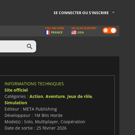
SE CONNECTER OU S'INSCRIRE
YOU ARE HERE
WE ALSO SUPPORT
Dark
FRANCE
USA
mode
INFORMATIONS TECHNIQUES
Site officiel
Catégories :
Action
,
Aventure
,
Jeux de rôle
,
Simulation
Editeur : META Publishing
Développeur : 1M Bits Horde
Mode(s) : Solo, Multiplayer, Coopération
Date de sortie : 25 février 2026