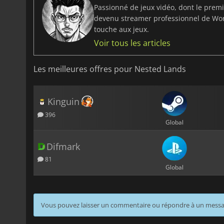
Passionné de jeux vidéo, dont le prem
devenu streamer professionnel de Worl
touche aux jeux.
Voir tous les articles
Les meilleures offres pour Nested Lands
Kinguin
396
Global
Difmark
81
Global
Vous pouvez laisser un commentaire ou répondre à un mess