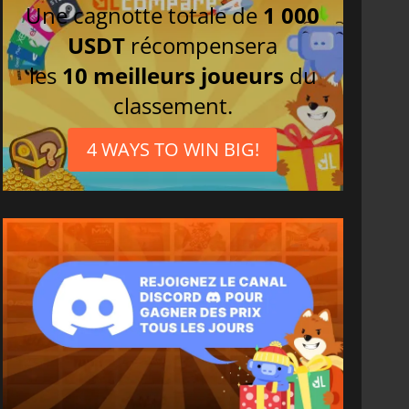
Une cagnotte totale de
1 000
USDT
récompensera
les
10 meilleurs joueurs
du
classement.
4 WAYS TO WIN BIG!