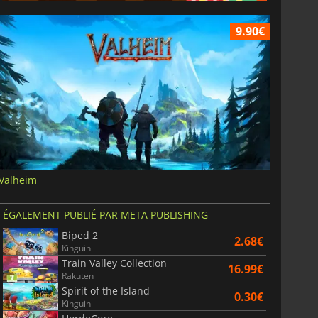
9.90€
Valheim
ÉGALEMENT PUBLIÉ PAR META PUBLISHING
Biped 2
2.68€
Kinguin
Train Valley Collection
16.99€
Rakuten
Spirit of the Island
0.30€
Kinguin