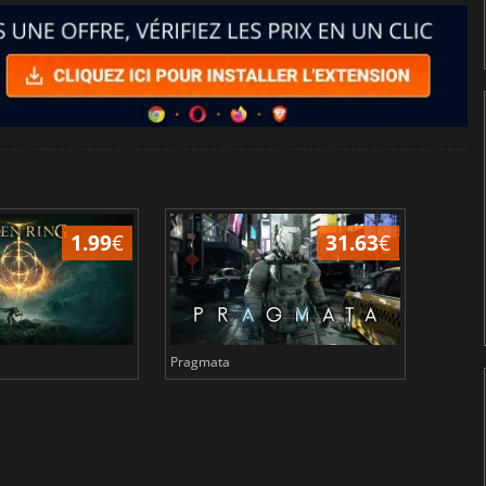
1.99
€
31.63
€
Pragmata
Total 