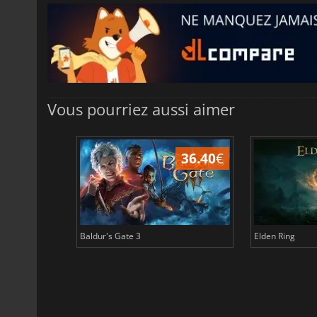
Vous pourriez aussi aimer
45.05
€
36.40
€
Baldur's Gate 3
Elden Ring