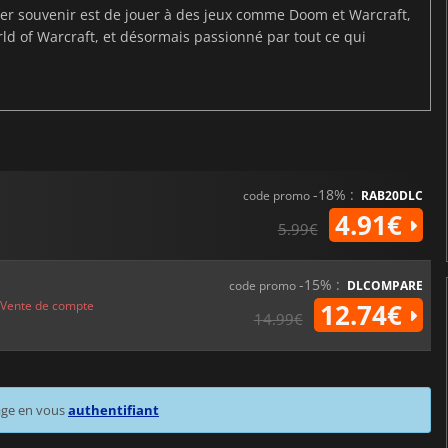
ier souvenir est de jouer à des jeux comme Doom et Warcraft,
d of Warcraft, et désormais passionné par tout ce qui
-18% :
code promo
RAB20DLC
4.91€
5.99€
-15% :
code promo
DLCOMPARE
Vente de compte
12.74€
14.99€
age en vous
authentifiant