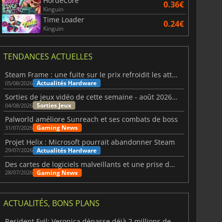
HordeCore
0.36€
Kinguin
Time Loader
0.24€
Kinguin
TENDANCES ACTUELLES
Steam Frame : une fuite sur le prix refroidit les attentes VR
Actualités Hardware
05/08/2026
Sorties de jeux vidéo de cette semaine - août 2026 (semaine 32)
Sorties Jeux
04/08/2026
Palworld améliore Sunreach et ses combats de boss
Gaming News
31/07/2026
Projet Helix : Microsoft pourrait abandonner Steam
Actualités Hardware
29/07/2026
Des cartes de logiciels malveillants et une prise de contrôle de Discord ont touché Meccha Chameleon
Gaming News
28/07/2026
ACTUALITÉS, BONS PLANS
Resident Evil: Veronica dépasse déjà 2 millions de wishlists