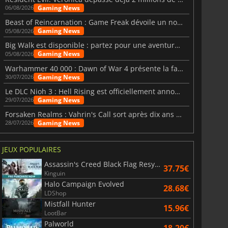
Gaming News
06/08/2026
Beast of Reincarnation : Game Freak dévoile un nouveau pari
Gaming News
05/08/2026
Big Walk est disponible : partez pour une aventure entre amis
Gaming News
05/08/2026
Warhammer 40 000 : Dawn of War 4 présente la faction des Nécrons
Gaming News
30/07/2026
Le DLC Nioh 3 : Hell Rising est officiellement annoncé
Gaming News
29/07/2026
Forsaken Realms : Vahrin's Call sort après dix ans de développement
Gaming News
28/07/2026
JEUX POPULAIRES
Assassin's Creed Black Flag Resynced
37.75€
Kinguin
Halo Campaign Evolved
28.68€
LDShop
Mistfall Hunter
15.96€
LootBar
Palworld