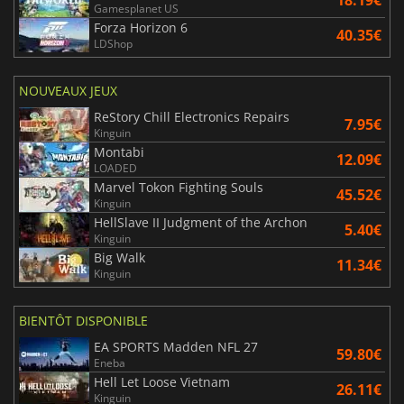
Gamesplanet US
Forza Horizon 6
40.35€
LDShop
NOUVEAUX JEUX
ReStory Chill Electronics Repairs
7.95€
Kinguin
Montabi
12.09€
LOADED
Marvel Tokon Fighting Souls
45.52€
Kinguin
HellSlave II Judgment of the Archon
5.40€
Kinguin
Big Walk
11.34€
Kinguin
BIENTÔT DISPONIBLE
EA SPORTS Madden NFL 27
59.80€
Eneba
Hell Let Loose Vietnam
26.11€
Kinguin