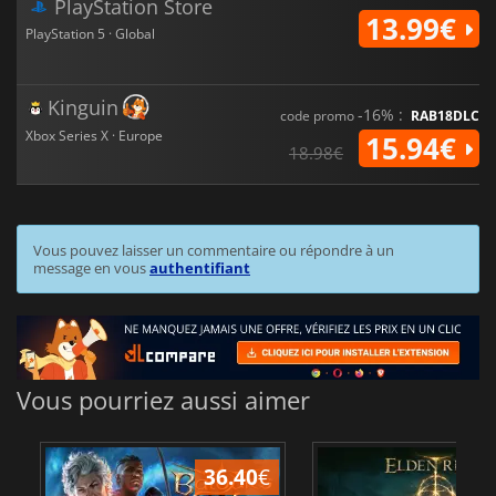
PlayStation Store
13.99€
PlayStation 5 · Global
Kinguin
-16% :
code promo
RAB18DLC
Xbox Series X · Europe
15.94€
18.98€
Vous pouvez laisser un commentaire ou répondre à un
message en vous
authentifiant
Vous pourriez aussi aimer
36.40
€