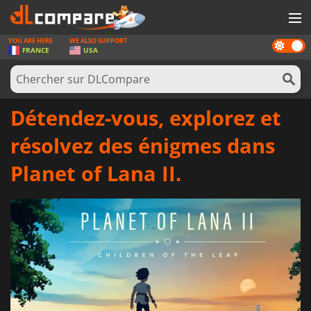
YOU ARE HERE
WE ALSO SUPPORT
Dark
JEUX
FRANCE
USA
mode
CARTES PRÉPAYÉES
LOGICIELS
Détendez-vous, explorez et
CONCOURS
résolvez des énigmes dans
MATÉRIEL
Planet of Lana II.
NEWS
SE CONNECTER OU S'INSCRIRE