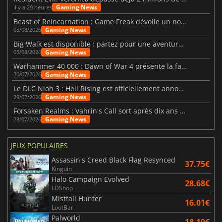
Gaming News
il y a 20 heures
Beast of Reincarnation : Game Freak dévoile un nouveau pari
Gaming News
05/08/2026
Big Walk est disponible : partez pour une aventure entre amis
Gaming News
05/08/2026
Warhammer 40 000 : Dawn of War 4 présente la faction des Nécrons
Gaming News
30/07/2026
Le DLC Nioh 3 : Hell Rising est officiellement annoncé
Gaming News
29/07/2026
Forsaken Realms : Vahrin's Call sort après dix ans de développement
Gaming News
28/07/2026
JEUX POPULAIRES
Assassin's Creed Black Flag Resynced
37.75€
Kinguin
Halo Campaign Evolved
28.68€
LDShop
Mistfall Hunter
16.01€
LootBar
Palworld
18.19€