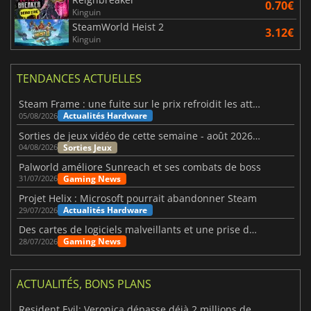
0.70€
Kinguin
SteamWorld Heist 2
3.12€
Kinguin
TENDANCES ACTUELLES
Steam Frame : une fuite sur le prix refroidit les attentes VR
Actualités Hardware
05/08/2026
Sorties de jeux vidéo de cette semaine - août 2026 (semaine 32)
Sorties Jeux
04/08/2026
Palworld améliore Sunreach et ses combats de boss
Gaming News
31/07/2026
Projet Helix : Microsoft pourrait abandonner Steam
Actualités Hardware
29/07/2026
Des cartes de logiciels malveillants et une prise de contrôle de Discord ont touché Meccha Chameleon
Gaming News
28/07/2026
ACTUALITÉS, BONS PLANS
Resident Evil: Veronica dépasse déjà 2 millions de wishlists