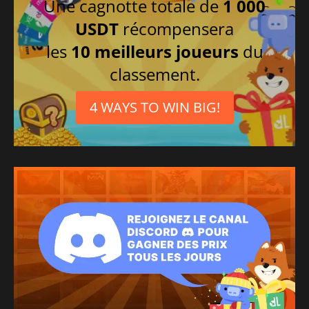
Une cagnotte totale de
1 000
USDT
récompensera
les
10 meilleurs joueurs
du
classement.
4 WAYS TO WIN BIG!