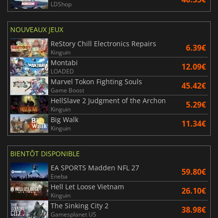
LDShop
NOUVEAUX JEUX
ReStory Chill Electronics Repairs
6.39€
Kinguin
Montabi
12.09€
LOADED
Marvel Tokon Fighting Souls
45.42€
Game Boost
HellSlave 2 Judgment of the Archon
5.29€
Kinguin
Big Walk
11.34€
Kinguin
BIENTÔT DISPONIBLE
EA SPORTS Madden NFL 27
59.80€
Eneba
Hell Let Loose Vietnam
26.10€
Kinguin
The Sinking City 2
38.98€
Gamesplanet US