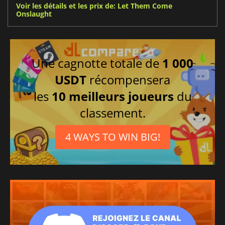
Voir les détails et les prix de: Let Them Come
Onslaught
Une cagnotte totale de
1 000
USDT
récompensera
les
10 meilleurs joueurs
du
classement.
4 WAYS TO WIN BIG!