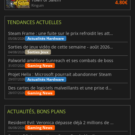
4.80€
Kinguin
TENDANCES ACTUELLES
Steam Frame : une fuite sur le prix refroidit les attentes VR
Actualités Hardware
05/08/2026
Sorties de jeux vidéo de cette semaine - août 2026 (semaine 32)
Sorties Jeux
04/08/2026
Palworld améliore Sunreach et ses combats de boss
Gaming News
31/07/2026
Projet Helix : Microsoft pourrait abandonner Steam
Actualités Hardware
29/07/2026
Des cartes de logiciels malveillants et une prise de contrôle de Discord ont touché Meccha Chameleon
Gaming News
28/07/2026
ACTUALITÉS, BONS PLANS
Resident Evil: Veronica dépasse déjà 2 millions de wishlists
Gaming News
06/08/2026