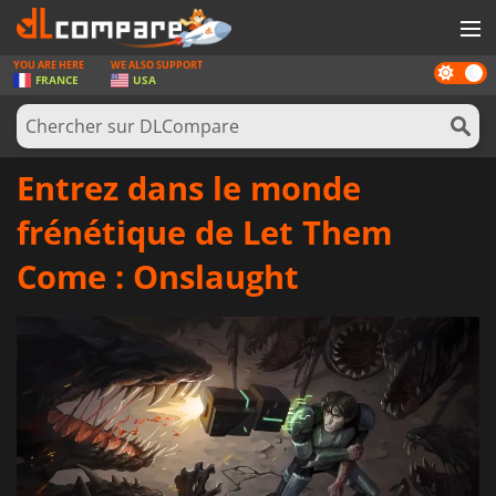
YOU ARE HERE
WE ALSO SUPPORT
Dark
JEUX
FRANCE
USA
mode
CARTES PRÉPAYÉES
LOGICIELS
Entrez dans le monde
CONCOURS
frénétique de Let Them
MATÉRIEL
Come : Onslaught
NEWS
SE CONNECTER OU S'INSCRIRE