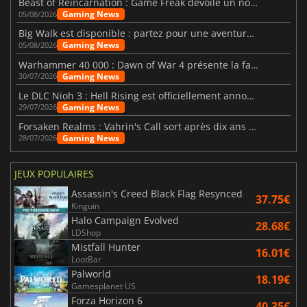
Beast of Reincarnation : Game Freak dévoile un nouveau pari
Gaming News
05/08/2026
Big Walk est disponible : partez pour une aventure entre amis
Gaming News
05/08/2026
Warhammer 40 000 : Dawn of War 4 présente la faction des Nécrons
Gaming News
30/07/2026
Le DLC Nioh 3 : Hell Rising est officiellement annoncé
Gaming News
29/07/2026
Forsaken Realms : Vahrin's Call sort après dix ans de développement
Gaming News
28/07/2026
JEUX POPULAIRES
Assassin's Creed Black Flag Resynced
37.75€
Kinguin
Halo Campaign Evolved
28.68€
LDShop
Mistfall Hunter
16.01€
LootBar
Palworld
18.19€
Gamesplanet US
Forza Horizon 6
40.35€