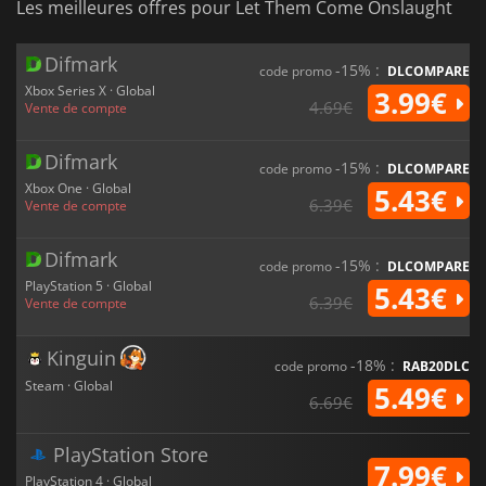
Les meilleures offres pour Let Them Come Onslaught
Difmark
-15% :
code promo
DLCOMPARE
Xbox Series X · Global
3.99€
4.69€
Vente de compte
Difmark
-15% :
code promo
DLCOMPARE
Xbox One · Global
5.43€
6.39€
Vente de compte
Difmark
-15% :
code promo
DLCOMPARE
PlayStation 5 · Global
5.43€
6.39€
Vente de compte
Kinguin
-18% :
code promo
RAB20DLC
Steam · Global
5.49€
6.69€
PlayStation Store
7.99€
PlayStation 4 · Global