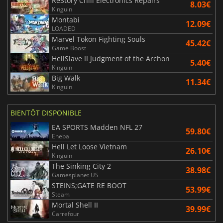
ReStory Chill Electronics Repairs
8.03€
Kinguin
Montabi
12.09€
LOADED
Marvel Tokon Fighting Souls
45.42€
Game Boost
HellSlave II Judgment of the Archon
5.40€
Kinguin
Big Walk
11.34€
Kinguin
BIENTÔT DISPONIBLE
EA SPORTS Madden NFL 27
59.80€
Eneba
Hell Let Loose Vietnam
26.10€
Kinguin
The Sinking City 2
38.98€
Gamesplanet US
STEINS;GATE RE BOOT
53.99€
Steam
Mortal Shell II
39.99€
Carrefour