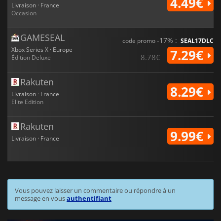
4.49€
Livraison · France
Occasion
GAMESEAL
-17% :
code promo
SEAL17DLC
Xbox Series X · Europe
7.29€
8.78€
Édition Deluxe
Rakuten
8.29€
Livraison · France
Elite Edition
Rakuten
9.99€
Livraison · France
Vous pouvez laisser un commentaire ou répondre à un
message en vous
authentifiant