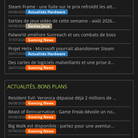
Steam Frame : une fuite sur le prix refroidit les attentes VR
Actualités Hardware
05/08/2026
Sorties de jeux vidéo de cette semaine - août 2026 (semaine 32)
Sorties Jeux
04/08/2026
Palworld améliore Sunreach et ses combats de boss
Gaming News
31/07/2026
Projet Helix : Microsoft pourrait abandonner Steam
Actualités Hardware
29/07/2026
Des cartes de logiciels malveillants et une prise de contrôle de Discord ont touché Meccha Chameleon
Gaming News
28/07/2026
ACTUALITÉS, BONS PLANS
Resident Evil: Veronica dépasse déjà 2 millions de wishlists
Gaming News
06/08/2026
Beast of Reincarnation : Game Freak dévoile un nouveau pari
Gaming News
05/08/2026
Big Walk est disponible : partez pour une aventure entre amis
Gaming News
05/08/2026