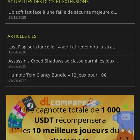
ACTUALITÉS DES DLC'S ET EXTENSIONS
Ubisoft fait face à une faille de sécurité majeure dans Rainbow Six Siege
29/12/2025
ARTICLES LIÉS
Last Flag sera lancé le 14 avril et redéfinira la stratégie du jeu de tir.
13/04/2026
Assassin's Creed Shadows se classe parmi les jeux les plus vendus en Europe en 2025
20/08/2025
Humble Tom Clancy Bundle – 12 jeux pour 10€
09/09/2017
Une cagnotte totale de
1 000
USDT
récompensera
les
10 meilleurs joueurs
du