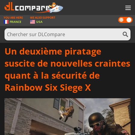
YOU ARE HERE
WE ALSO SUPPORT
Dark
JEUX
FRANCE
USA
mode
CARTES PRÉPAYÉES
LOGICIELS
Un deuxième piratage
CONCOURS
suscite de nouvelles craintes
MATÉRIEL
quant à la sécurité de
NEWS
Rainbow Six Siege X
SE CONNECTER OU S'INSCRIRE