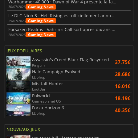
Warhammer 40 000 : Dawn of War 4 présente la faction des Nécrons
Gaming News
30/07/2026
Le DLC Nioh 3 : Hell Rising est officiellement annoncé
Gaming News
29/07/2026
Forsaken Realms : Vahrin's Call sort après dix ans de développement
Gaming News
28/07/2026
JEUX POPULAIRES
Assassin's Creed Black Flag Resynced
37.75€
Kinguin
Halo Campaign Evolved
28.68€
LDShop
Mistfall Hunter
16.01€
LootBar
Palworld
18.19€
Gamesplanet US
Forza Horizon 6
40.35€
LDShop
NOUVEAUX JEUX