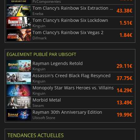
PcComponentes
Tom Clancy's Rainbow Six Extraction United Bundle
43.38€
Eneba
Tom Clancy's Rainbow Six Lockdown
1.51€
Kinguin
Tom Clancy's Rainbow Six Vegas 2
1.84€
Difmark
ÉGALEMENT PUBLIÉ PAR UBISOFT
Rayman Legends Retold
29.11€
Kinguin
Assassin's Creed Black Flag Resynced
37.75€
Kinguin
Monopoly Star Wars Heroes vs. Villains
14.29€
Kinguin
Morbid Metal
13.49€
Steam
Rayman 30th Anniversary Edition
19.99€
Ubisoft Store
TENDANCES ACTUELLES