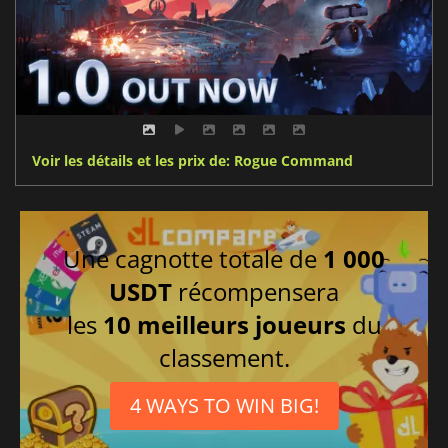
Voir les détails et les prix de: Rogue Command
Une cagnotte totale de
1 000
USDT
récompensera
les
10 meilleurs joueurs
du
classement.
4 WAYS TO WIN BIG!