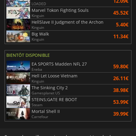
12.09€
LOADED
Marvel Tokon Fighting Souls
45.52€
Kinguin
HellSlave II Judgment of the Archon
5.40€
Kinguin
Big Walk
11.34€
Kinguin
BIENTÔT DISPONIBLE
EA SPORTS Madden NFL 27
59.80€
Eneba
Hell Let Loose Vietnam
26.11€
Kinguin
The Sinking City 2
38.98€
Gamesplanet US
STEINS;GATE RE BOOT
53.99€
Steam
Mortal Shell II
39.99€
Carrefour