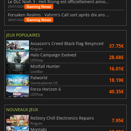
Le DLC Nioh 3 : Hell Rising est officiellement annoncé
Gaming News
29/07/2026
Forsaken Realms : Vahrin's Call sort après dix ans de développement
Gaming News
28/07/2026
JEUX POPULAIRES
Assassin's Creed Black Flag Resynced
37.75€
Kinguin
Halo Campaign Evolved
28.68€
LDShop
Mistfall Hunter
16.01€
LootBar
Palworld
18.19€
Gamesplanet US
Forza Horizon 6
40.35€
LDShop
NOUVEAUX JEUX
ReStory Chill Electronics Repairs
7.95€
Kinguin
Montabi