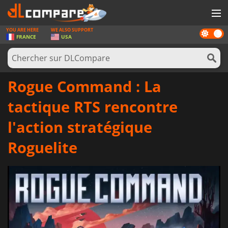
YOU ARE HERE
WE ALSO SUPPORT
Dark
JEUX
FRANCE
USA
mode
CARTES PRÉPAYÉES
LOGICIELS
Rogue Command : La
CONCOURS
tactique RTS rencontre
MATÉRIEL
l'action stratégique
NEWS
Roguelite
SE CONNECTER OU S'INSCRIRE