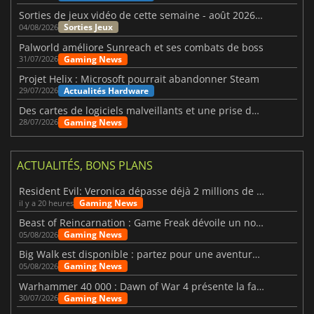
Sorties de jeux vidéo de cette semaine - août 2026 (semaine 32)
Sorties Jeux
04/08/2026
Palworld améliore Sunreach et ses combats de boss
Gaming News
31/07/2026
Projet Helix : Microsoft pourrait abandonner Steam
Actualités Hardware
29/07/2026
Des cartes de logiciels malveillants et une prise de contrôle de Discord ont touché Meccha Chameleon
Gaming News
28/07/2026
ACTUALITÉS, BONS PLANS
Resident Evil: Veronica dépasse déjà 2 millions de wishlists
Gaming News
il y a 20 heures
Beast of Reincarnation : Game Freak dévoile un nouveau pari
Gaming News
05/08/2026
Big Walk est disponible : partez pour une aventure entre amis
Gaming News
05/08/2026
Warhammer 40 000 : Dawn of War 4 présente la faction des Nécrons
Gaming News
30/07/2026