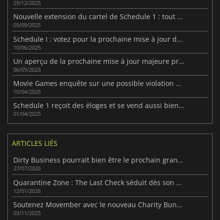
29/12/2025
Nouvelle extension du cartel de Schedule 1 : tout change
05/09/2025
Schedule I : votez pour la prochaine mise à jour de contenu
10/06/2025
Un aperçu de la prochaine mise à jour majeure prévue pour Schedule I
06/05/2025
Movie Games enquête sur une possible violation de droits pour Schedule I
10/04/2025
Schedule 1 reçoit des éloges et se vend aussi bien qu’un jeu AAA
01/04/2025
ARTICLES LIÉS
Dirty Business pourrait bien être le prochain grand simulateur de crime
27/07/2026
Quarantine Zone : The Last Check séduit dès son premier aperçu
12/01/2026
Soutenez Movember avec le nouveau Charity Bundle de Fanatical
03/11/2025