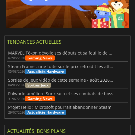
TENDANCES ACTUELLES
MARVEL Tōkon dévoile ses débuts et sa feuille de route
Gaming News
07/08/2026
Steam Frame : une fuite sur le prix refroidit les attentes VR
Actualités Hardware
05/08/2026
Sorties de jeux vidéo de cette semaine - août 2026 (semaine 32)
Sorties Jeux
04/08/2026
Palworld améliore Sunreach et ses combats de boss
Gaming News
31/07/2026
Projet Helix : Microsoft pourrait abandonner Steam
Actualités Hardware
29/07/2026
ACTUALITÉS, BONS PLANS