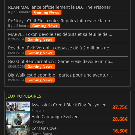
REANIMAL lance officiellement le DLC The Prisoner
Gaming News
il y a 5 minutes
ReStory : Chill Electronics Repairs fait revivre la nostalgie des années 2000
Gaming News
il y a 2 heures
MARVEL Tōkon dévoile ses débuts et sa feuille de route
Gaming News
07/08/2026
Resident Evil: Veronica dépasse déjà 2 millions de wishlists
Gaming News
06/08/2026
Beast of Reincarnation : Game Freak dévoile un nouveau pari
Gaming News
05/08/2026
Big Walk est disponible : partez pour une aventure entre amis
Gaming News
05/08/2026
JEUX POPULAIRES
Assassin's Creed Black Flag Resynced
37.75€
Kinguin
Halo Campaign Evolved
28.68€
LDShop
Corsair Cove
16.80€
Game Boost