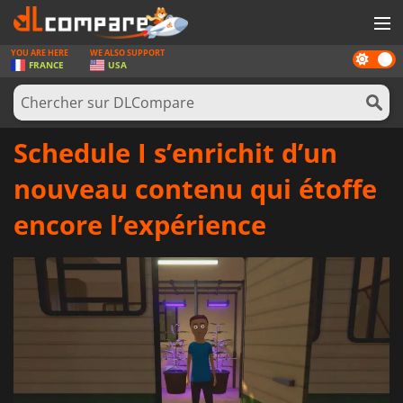
YOU ARE HERE
WE ALSO SUPPORT
Dark
JEUX
FRANCE
USA
mode
CARTES PRÉPAYÉES
LOGICIELS
Schedule I s’enrichit d’un
CONCOURS
nouveau contenu qui étoffe
MATÉRIEL
encore l’expérience
NEWS
SE CONNECTER OU S'INSCRIRE