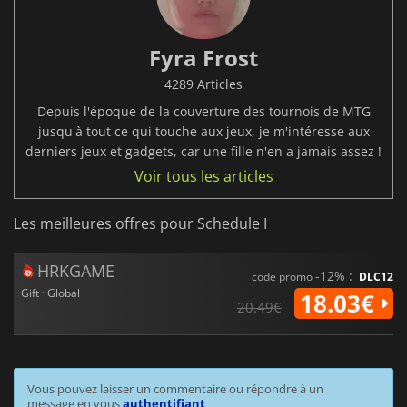
Fyra Frost
4289 Articles
Depuis l'époque de la couverture des tournois de MTG
jusqu'à tout ce qui touche aux jeux, je m'intéresse aux
derniers jeux et gadgets, car une fille n'en a jamais assez !
Voir tous les articles
Les meilleures offres pour Schedule I
HRKGAME
-12% :
code promo
DLC12
Gift · Global
18.03€
20.49€
Vous pouvez laisser un commentaire ou répondre à un
message en vous
authentifiant