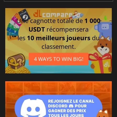
Une cagnotte totale de
1 000
USDT
récompensera
les
10 meilleurs joueurs
du
classement.
4 WAYS TO WIN BIG!