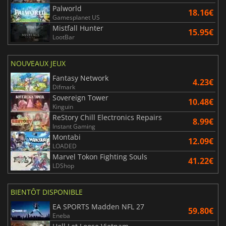
Palworld
18.16€
Gamesplanet US
Mistfall Hunter
15.95€
LootBar
NOUVEAUX JEUX
Fantasy Network
4.23€
Difmark
Sovereign Tower
10.48€
Kinguin
ReStory Chill Electronics Repairs
8.99€
Instant Gaming
Montabi
12.09€
LOADED
Marvel Tokon Fighting Souls
41.22€
LDShop
BIENTÔT DISPONIBLE
EA SPORTS Madden NFL 27
59.80€
Eneba