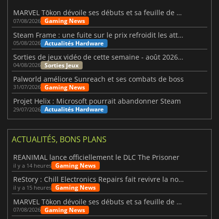
MARVEL Tōkon dévoile ses débuts et sa feuille de route
Gaming News
07/08/2026
Steam Frame : une fuite sur le prix refroidit les attentes VR
Actualités Hardware
05/08/2026
Sorties de jeux vidéo de cette semaine - août 2026 (semaine 32)
Sorties Jeux
04/08/2026
Palworld améliore Sunreach et ses combats de boss
Gaming News
31/07/2026
Projet Helix : Microsoft pourrait abandonner Steam
Actualités Hardware
29/07/2026
ACTUALITÉS, BONS PLANS
REANIMAL lance officiellement le DLC The Prisoner
Gaming News
il y a 14 heures
ReStory : Chill Electronics Repairs fait revivre la nostalgie des années 2000
Gaming News
il y a 15 heures
MARVEL Tōkon dévoile ses débuts et sa feuille de route
Gaming News
07/08/2026