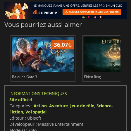
Vous pourriez aussi aimer
36.07
€
2
Baldur's Gate 3
Elden Ring
INFORMATIONS TECHNIQUES
Site officiel
Catégories :
Action
,
Aventure
,
Jeux de rôle
,
Science-
Fiction
,
Vol spatial
Editeur : Ubisoft
Développeur : Massive Entertainment
Mode(s) : Solo