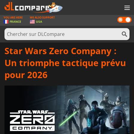
YOU ARE HERE
WE ALSO SUPPORT
Dark
JEUX
FRANCE
USA
mode
CARTES PRÉPAYÉES
LOGICIELS
Star Wars Zero Company :
CONCOURS
Un triomphe tactique prévu
MATÉRIEL
pour 2026
NEWS
SE CONNECTER OU S'INSCRIRE