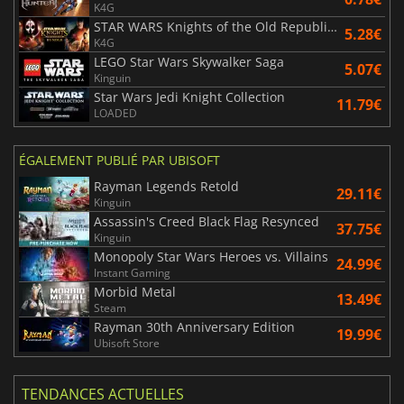
K4G
STAR WARS Knights of the Old Republic Bundle
5.28€
K4G
LEGO Star Wars Skywalker Saga
5.07€
Kinguin
Star Wars Jedi Knight Collection
11.79€
LOADED
ÉGALEMENT PUBLIÉ PAR UBISOFT
Rayman Legends Retold
29.11€
Kinguin
Assassin's Creed Black Flag Resynced
37.75€
Kinguin
Monopoly Star Wars Heroes vs. Villains
24.99€
Instant Gaming
Morbid Metal
13.49€
Steam
Rayman 30th Anniversary Edition
19.99€
Ubisoft Store
TENDANCES ACTUELLES