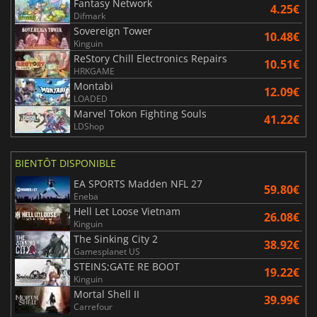
Fantasy Network
4.25€
Difmark
Sovereign Tower
10.48€
Kinguin
ReStory Chill Electronics Repairs
10.51€
HRKGAME
Montabi
12.09€
LOADED
Marvel Tokon Fighting Souls
41.22€
LDShop
BIENTÔT DISPONIBLE
EA SPORTS Madden NFL 27
59.80€
Eneba
Hell Let Loose Vietnam
26.08€
Kinguin
The Sinking City 2
38.92€
Gamesplanet US
STEINS;GATE RE BOOT
19.22€
Kinguin
Mortal Shell II
39.99€
Carrefour