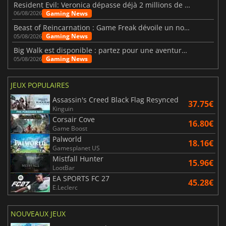
Resident Evil: Veronica dépasse déjà 2 millions de wishlists
Gaming News
06/08/2026
Beast of Reincarnation : Game Freak dévoile un nouveau pari
Gaming News
05/08/2026
Big Walk est disponible : partez pour une aventure entre amis
Gaming News
05/08/2026
JEUX POPULAIRES
Assassin's Creed Black Flag Resynced
37.75€
Kinguin
Corsair Cove
16.80€
Game Boost
Palworld
18.16€
Gamesplanet US
Mistfall Hunter
15.96€
LootBar
EA SPORTS FC 27
45.28€
E.Leclerc
NOUVEAUX JEUX