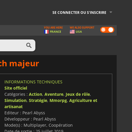
SE CONNECTER OU S'INSCRIRE
YOU ARE HERE
WE ALSO SUPPORT
Dark
FRANCE
USA
mode
tch majeur
INFORMATIONS TECHNIQUES
Site officiel
Catégories :
Action
,
Aventure
,
Jeux de rôle
,
Simulation
,
Stratégie
,
Mmorpg
,
Agriculture et
artisanat
Editeur : Pearl Abyss
Développeur : Pearl Abyss
Mode(s) : Multiplayer, Coopération
Date de sortie : 25 juillet 2019