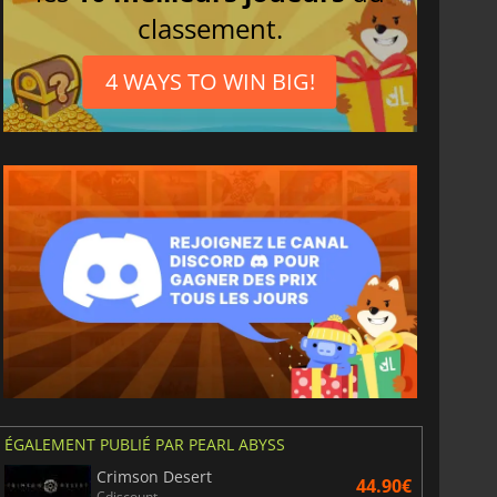
classement.
4 WAYS TO WIN BIG!
ÉGALEMENT PUBLIÉ PAR PEARL ABYSS
Crimson Desert
44.90€
Cdiscount