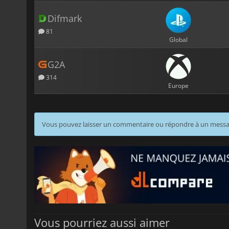
Difmark
81
Global
G2A
314
Europe
Vous pouvez laisser un commentaire ou répondre à un mess
Vous pourriez aussi aimer