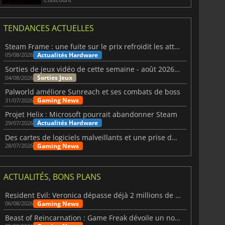
TENDANCES ACTUELLES
Steam Frame : une fuite sur le prix refroidit les attentes VR
Actualités Hardware
05/08/2026
Sorties de jeux vidéo de cette semaine - août 2026 (semaine 32)
Sorties Jeux
04/08/2026
Palworld améliore Sunreach et ses combats de boss
Gaming News
31/07/2026
Projet Helix : Microsoft pourrait abandonner Steam
Actualités Hardware
29/07/2026
Des cartes de logiciels malveillants et une prise de contrôle de Discord ont touché Meccha Chameleon
Gaming News
28/07/2026
ACTUALITÉS, BONS PLANS
Resident Evil: Veronica dépasse déjà 2 millions de wishlists
Gaming News
06/08/2026
Beast of Reincarnation : Game Freak dévoile un nouveau pari