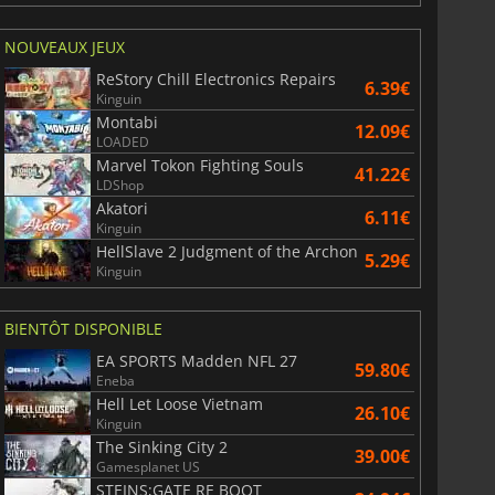
NOUVEAUX JEUX
ReStory Chill Electronics Repairs
6.39€
Kinguin
Montabi
12.09€
LOADED
Marvel Tokon Fighting Souls
41.22€
LDShop
Akatori
6.11€
Kinguin
HellSlave 2 Judgment of the Archon
5.29€
Kinguin
BIENTÔT DISPONIBLE
EA SPORTS Madden NFL 27
59.80€
Eneba
Hell Let Loose Vietnam
26.10€
Kinguin
The Sinking City 2
39.00€
Gamesplanet US
STEINS;GATE RE BOOT