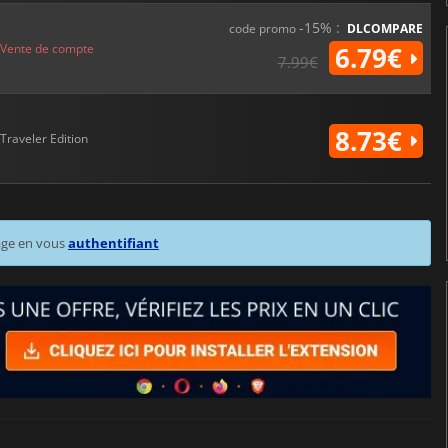
-15% :
code promo
DLCOMPARE
Vente de compte
6.79€
7.99€
8.73€
Traveler Edition
age en vous
authentifiant