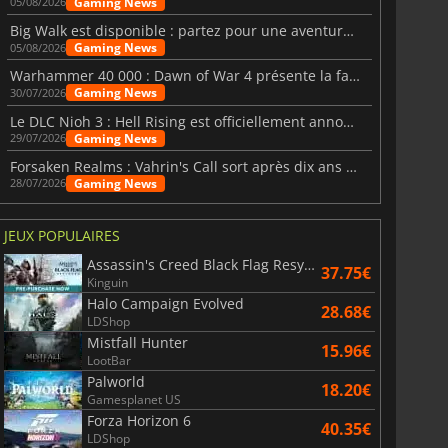
Gaming News
05/08/2026
Big Walk est disponible : partez pour une aventure entre amis
Gaming News
05/08/2026
Warhammer 40 000 : Dawn of War 4 présente la faction des Nécrons
Gaming News
30/07/2026
Le DLC Nioh 3 : Hell Rising est officiellement annoncé
Gaming News
29/07/2026
Forsaken Realms : Vahrin's Call sort après dix ans de développement
Gaming News
28/07/2026
JEUX POPULAIRES
Assassin's Creed Black Flag Resynced
37.75€
Kinguin
Halo Campaign Evolved
28.68€
LDShop
Mistfall Hunter
15.96€
LootBar
Palworld
18.20€
Gamesplanet US
Forza Horizon 6
40.35€
LDShop