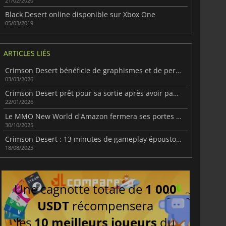
21/02/2020
Black Desert online disponible sur Xbox One
05/03/2019
ARTICLES LIÉS
Crimson Desert bénéficie de graphismes et de performances exceptionnels.
03/03/2026
Crimson Desert prêt pour sa sortie après avoir passé Gold
22/01/2026
Le MMO New World d'Amazon fermera ses portes l'année prochaine
30/10/2025
Crimson Desert : 13 minutes de gameplay époustouflant
18/08/2025
Une cagnotte totale de
1 000
USDT
récompensera
les
10 meilleurs joueurs
du