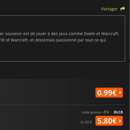
Partager
ier souvenir est de jouer à des jeux comme Doom et Warcraft,
d of Warcraft, et désormais passionné par tout ce qui
0.99€
-8% :
code promo
DLC8
5.80€
6.30€