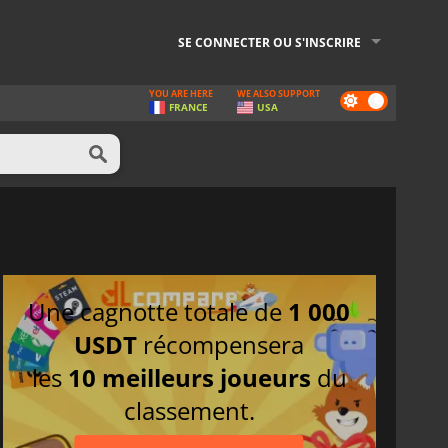
SE CONNECTER OU S'INSCRIRE
YOU ARE HERE
WE ALSO SUPPORT
Dark
FRANCE
USA
mode
Une cagnotte totale de
1 000
USDT
récompensera
les
10 meilleurs joueurs
du
classement.