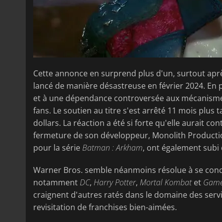
Cette annonce en surprend plus d'un, surtout apr
lancé de manière désastreuse en février 2024. En 
et à une dépendance controversée aux mécanismes d
fans. Le soutien au titre s'est arrêté 11 mois plus
dollars. La réaction a été si forte qu'elle aurait co
fermeture de son développeur, Monolith Production
pour la série
Batman : Arkham
, ont également subi 
Warner Bros. semble néanmoins résolue à se concen
notamment
DC
,
Harry Potter
,
Mortal Kombat
et
Game
craignent d'autres ratés dans le domaine des servic
revisitation de franchises bien-aimées.