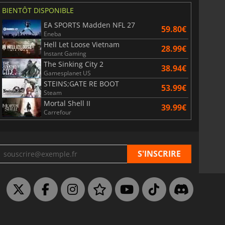
BIENTÔT DISPONIBLE
EA SPORTS Madden NFL 27
59.80€
Eneba
Hell Let Loose Vietnam
28.99€
Instant Gaming
The Sinking City 2
38.94€
Gamesplanet US
STEINS;GATE RE BOOT
53.99€
Steam
Mortal Shell II
39.99€
Carrefour