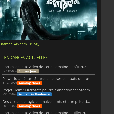
Batman Arkham Trilogy
TENDANCES ACTUELLES
Sorties de jeux vidéo de cette semaine - août 2026 (semaine 32)
Sorties Jeux
04/08/2026
Palworld améliore Sunreach et ses combats de boss
Gaming News
31/07/2026
Projet Helix : Microsoft pourrait abandonner Steam
Actualités Hardware
29/07/2026
Des cartes de logiciels malveillants et une prise de contrôle de Discord ont touché Meccha Chameleon
Gaming News
28/07/2026
Sorties de jeux vidéo de cette semaine - juillet 2026 (semaine 31)