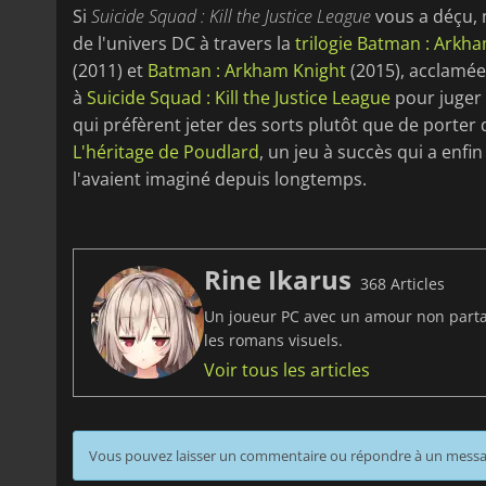
Si
Suicide Squad : Kill the Justice League
vous a déçu, 
de l'univers DC à travers la
trilogie Batman : Arkh
(2011) et
Batman : Arkham Knight
(2015), acclamée
à
Suicide Squad : Kill the Justice League
pour juger 
qui préfèrent jeter des sorts plutôt que de port
L'héritage de Poudlard
, un jeu à succès qui a enfi
l'avaient imaginé depuis longtemps.
Rine Ikarus
368 Articles
Un joueur PC avec un amour non partagé
les romans visuels.
Voir tous les articles
Vous pouvez laisser un commentaire ou répondre à un mess