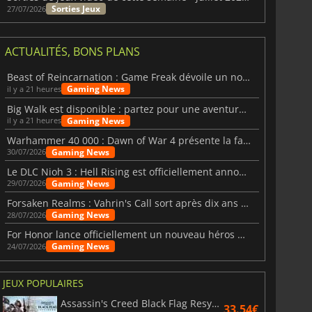
Sorties Jeux
27/07/2026
ACTUALITÉS, BONS PLANS
Beast of Reincarnation : Game Freak dévoile un nouveau pari
Gaming News
il y a 21 heures
Big Walk est disponible : partez pour une aventure entre amis
Gaming News
il y a 21 heures
Warhammer 40 000 : Dawn of War 4 présente la faction des Nécrons
Gaming News
30/07/2026
Le DLC Nioh 3 : Hell Rising est officiellement annoncé
Gaming News
29/07/2026
Forsaken Realms : Vahrin's Call sort après dix ans de développement
Gaming News
28/07/2026
For Honor lance officiellement un nouveau héros nommé Arakure
Gaming News
24/07/2026
JEUX POPULAIRES
Assassin's Creed Black Flag Resynced
33.54€