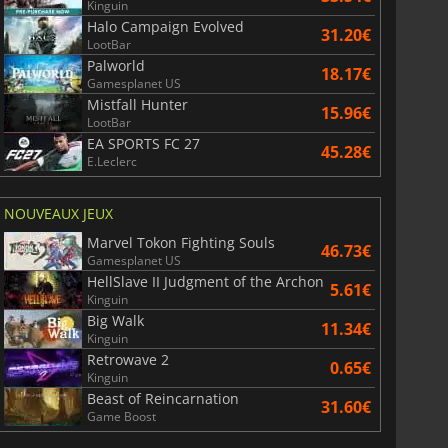
Kinguin
Halo Campaign Evolved
31.20€
LootBar
Palworld
18.17€
Gamesplanet US
Mistfall Hunter
15.96€
LootBar
EA SPORTS FC 27
45.28€
E.Leclerc
NOUVEAUX JEUX
Marvel Tokon Fighting Souls
46.73€
Gamesplanet US
HellSlave II Judgment of the Archon
5.61€
Kinguin
Big Walk
11.34€
Kinguin
Retrowave 2
0.65€
Kinguin
Beast of Reincarnation
31.60€
Game Boost