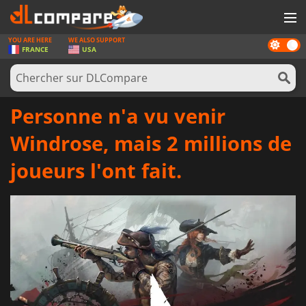
YOU ARE HERE
WE ALSO SUPPORT
Dark
JEUX
FRANCE
USA
mode
CARTES PRÉPAYÉES
LOGICIELS
Personne n'a vu venir
CONCOURS
Windrose, mais 2 millions de
MATÉRIEL
joueurs l'ont fait.
NEWS
SE CONNECTER OU S'INSCRIRE