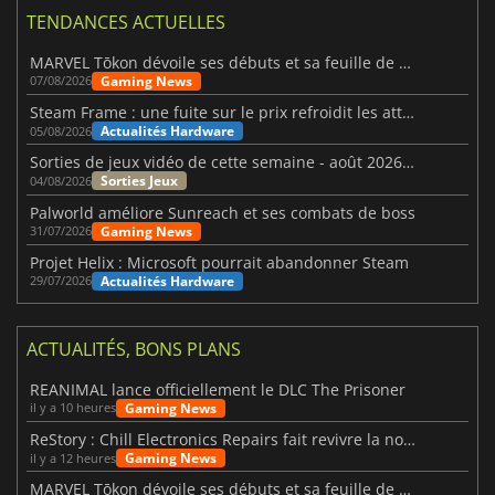
TENDANCES ACTUELLES
MARVEL Tōkon dévoile ses débuts et sa feuille de route
Gaming News
07/08/2026
Steam Frame : une fuite sur le prix refroidit les attentes VR
Actualités Hardware
05/08/2026
Sorties de jeux vidéo de cette semaine - août 2026 (semaine 32)
Sorties Jeux
04/08/2026
Palworld améliore Sunreach et ses combats de boss
Gaming News
31/07/2026
Projet Helix : Microsoft pourrait abandonner Steam
Actualités Hardware
29/07/2026
ACTUALITÉS, BONS PLANS
REANIMAL lance officiellement le DLC The Prisoner
Gaming News
il y a 10 heures
ReStory : Chill Electronics Repairs fait revivre la nostalgie des années 2000
Gaming News
il y a 12 heures
MARVEL Tōkon dévoile ses débuts et sa feuille de route