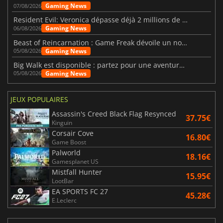
Gaming News
07/08/2026
Resident Evil: Veronica dépasse déjà 2 millions de wishlists
Gaming News
06/08/2026
Beast of Reincarnation : Game Freak dévoile un nouveau pari
Gaming News
05/08/2026
Big Walk est disponible : partez pour une aventure entre amis
Gaming News
05/08/2026
JEUX POPULAIRES
Assassin's Creed Black Flag Resynced
37.75€
Kinguin
Corsair Cove
16.80€
Game Boost
Palworld
18.16€
Gamesplanet US
Mistfall Hunter
15.95€
LootBar
EA SPORTS FC 27
45.28€
E.Leclerc