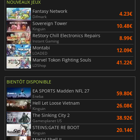
NOUVEAUX JEUX
Fantasy Network
4.23€
Difmark
Sovereign Tower
10.48€
Kinguin
ReStory Chill Electronics Repairs
8.99€
Instant Gaming
Montabi
12.09€
LOADED
Marvel Tokon Fighting Souls
41.22€
LDShop
BIENTÔT DISPONIBLE
EA SPORTS Madden NFL 27
59.80€
Eneba
Hell Let Loose Vietnam
26.08€
Kinguin
The Sinking City 2
38.92€
Gamesplanet US
STEINS;GATE RE BOOT
20.14€
Kinguin
Mortal Shell II