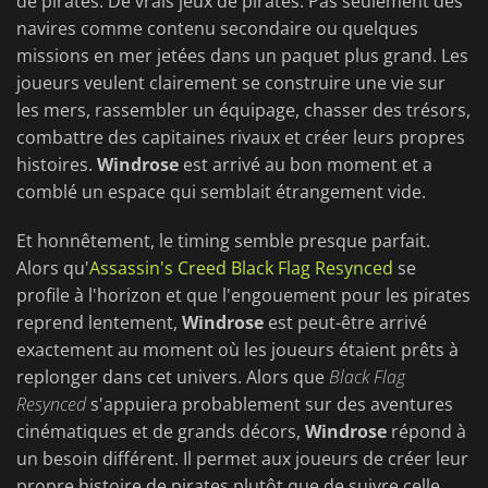
de pirates. De vrais jeux de pirates. Pas seulement des
navires comme contenu secondaire ou quelques
missions en mer jetées dans un paquet plus grand. Les
joueurs veulent clairement se construire une vie sur
les mers, rassembler un équipage, chasser des trésors,
combattre des capitaines rivaux et créer leurs propres
histoires.
Windrose
est arrivé au bon moment et a
comblé un espace qui semblait étrangement vide.
Et honnêtement, le timing semble presque parfait.
Alors qu'
Assassin's Creed Black Flag Resynced
se
profile à l'horizon et que l'engouement pour les pirates
reprend lentement,
Windrose
est peut-être arrivé
exactement au moment où les joueurs étaient prêts à
replonger dans cet univers. Alors que
Black Flag
Resynced
s'appuiera probablement sur des aventures
cinématiques et de grands décors,
Windrose
répond à
un besoin différent. Il permet aux joueurs de créer leur
propre histoire de pirates plutôt que de suivre celle