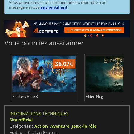
Vous pouvez laisser un commentaire ou répondre à un
message en vous
authentifiant
Vous pourriez aussi aimer
36.07
€
2
Baldur's Gate 3
Elden Ring
INFORMATIONS TECHNIQUES
Site officiel
Catégories :
Action
,
Aventure
,
Jeux de rôle
Editeur : Kraken Express