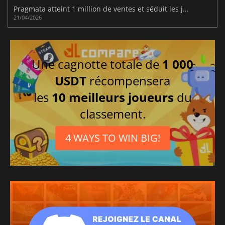
Pragmata atteint 1 million de ventes et séduit les joueurs
21/04/2026
Une cagnotte totale de
1 000
USDT
récompensera
les
10 meilleurs joueurs
du
classement.
4 WAYS TO WIN BIG!