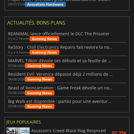
Actualités Hardware
29/07/2026
ACTUALITÉS, BONS PLANS
REANIMAL lance officiellement le DLC The Prisoner
Gaming News
il y a 2 heures
ReStory : Chill Electronics Repairs fait revivre la nostalgie des années 2000
Gaming News
il y a 4 heures
MARVEL Tōkon dévoile ses débuts et sa feuille de route
Gaming News
07/08/2026
Resident Evil: Veronica dépasse déjà 2 millions de wishlists
Gaming News
06/08/2026
Beast of Reincarnation : Game Freak dévoile un nouveau pari
Gaming News
05/08/2026
Big Walk est disponible : partez pour une aventure entre amis
Gaming News
05/08/2026
JEUX POPULAIRES
Assassin's Creed Black Flag Resynced
37.75€