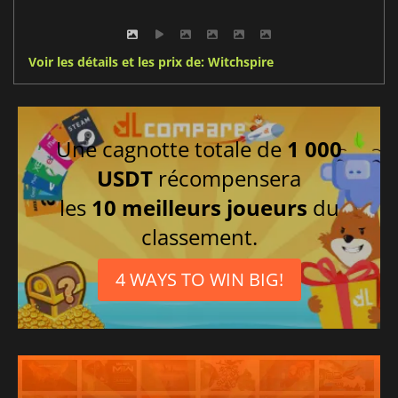
Voir les détails et les prix de: Witchspire
Une cagnotte totale de
1 000
USDT
récompensera
les
10 meilleurs joueurs
du
classement.
4 WAYS TO WIN BIG!