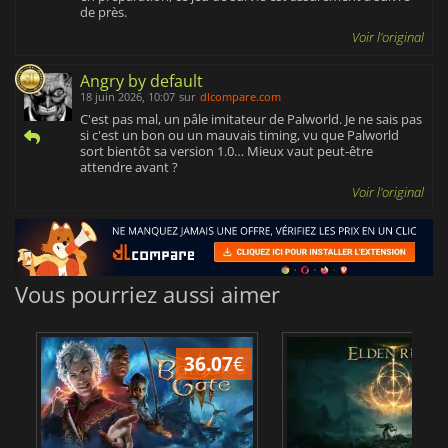
de près.
Voir l'original
Angry by default
18 juin 2026, 10:07
sur
dlcompare.com
C'est pas mal, un pâle imitateur de Palworld. Je ne sais pas
si c'est un bon ou un mauvais timing, vu que Palworld
sort bientôt sa version 1.0… Mieux vaut peut-être
attendre avant ?
Voir l'original
Vous pourriez aussi aimer
36.07
€
2