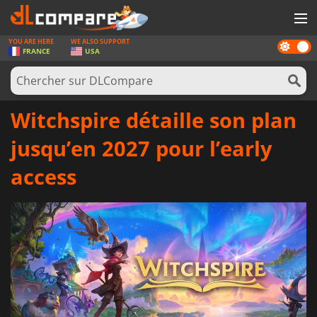
YOU ARE HERE
WE ALSO SUPPORT
Dark
JEUX
FRANCE
USA
mode
CARTES PRÉPAYÉES
LOGICIELS
Witchspire détaille son plan
CONCOURS
jusqu’en 2027 pour l’early
MATÉRIEL
access
NEWS
SE CONNECTER OU S'INSCRIRE