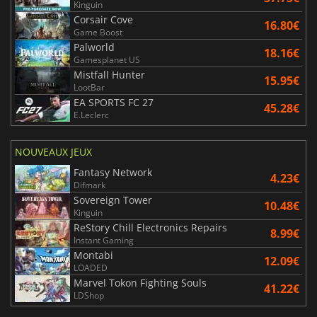
Kinguin
Corsair Cove
16.80€
Game Boost
Palworld
18.16€
Gamesplanet US
Mistfall Hunter
15.95€
LootBar
EA SPORTS FC 27
45.28€
E.Leclerc
NOUVEAUX JEUX
Fantasy Network
4.23€
Difmark
Sovereign Tower
10.48€
Kinguin
ReStory Chill Electronics Repairs
8.99€
Instant Gaming
Montabi
12.09€
LOADED
Marvel Tokon Fighting Souls
41.22€
LDShop