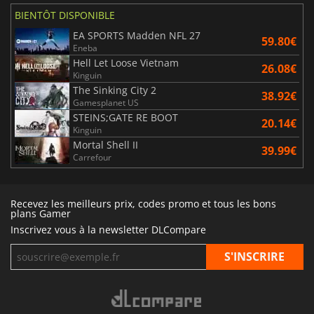
BIENTÔT DISPONIBLE
EA SPORTS Madden NFL 27
59.80€
Eneba
Hell Let Loose Vietnam
26.08€
Kinguin
The Sinking City 2
38.92€
Gamesplanet US
STEINS;GATE RE BOOT
20.14€
Kinguin
Mortal Shell II
39.99€
Carrefour
Recevez les meilleurs prix, codes promo et tous les bons
plans Gamer
Inscrivez vous à la newsletter DLCompare