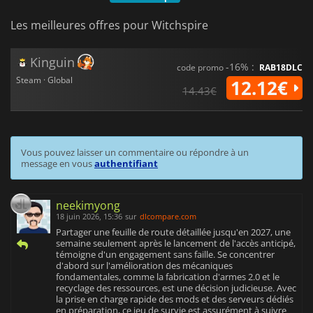
Les meilleures offres pour Witchspire
Kinguin
-16% :
code promo
RAB18DLC
Steam · Global
12.12€
14.43€
Vous pouvez laisser un commentaire ou répondre à un
message en vous
authentifiant
neekimyong
18 juin 2026, 15:36
sur
dlcompare.com
Partager une feuille de route détaillée jusqu'en 2027, une
semaine seulement après le lancement de l'accès anticipé,
témoigne d'un engagement sans faille. Se concentrer
d'abord sur l'amélioration des mécaniques
fondamentales, comme la fabrication d'armes 2.0 et le
recyclage des ressources, est une décision judicieuse. Avec
la prise en charge rapide des mods et des serveurs dédiés
en préparation, ce jeu de survie est assurément à suivre