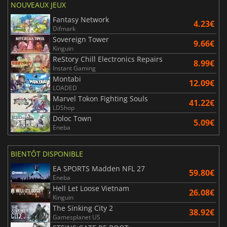
NOUVEAUX JEUX
Fantasy Network
4.23€
Difmark
Sovereign Tower
9.66€
Kinguin
ReStory Chill Electronics Repairs
8.99€
Instant Gaming
Montabi
12.09€
LOADED
Marvel Tokon Fighting Souls
41.22€
LDShop
Doloc Town
5.09€
Eneba
BIENTÔT DISPONIBLE
EA SPORTS Madden NFL 27
59.80€
Eneba
Hell Let Loose Vietnam
26.08€
Kinguin
The Sinking City 2
38.92€
Gamesplanet US