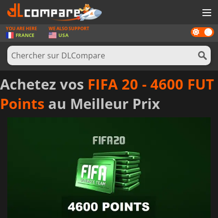
YOU ARE HERE
WE ALSO SUPPORT
Dark
JEUX
FRANCE
USA
mode
CARTES PRÉPAYÉES
LOGICIELS
Achetez vos
FIFA 20 - 4600 FUT
CONCOURS
Points
au Meilleur Prix
MATÉRIEL
NEWS
SE CONNECTER OU S'INSCRIRE