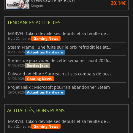
STEINS;GATE RE BOOT
20.14€
Kinguin
TENDANCES ACTUELLES
MARVEL Tōkon dévoile ses débuts et sa feuille de route
Gaming News
il y a 22 heures
Steam Frame : une fuite sur le prix refroidit les attentes VR
Actualités Hardware
05/08/2026
Sorties de jeux vidéo de cette semaine - août 2026 (semaine 32)
Sorties Jeux
04/08/2026
Palworld améliore Sunreach et ses combats de boss
Gaming News
31/07/2026
Projet Helix : Microsoft pourrait abandonner Steam
Actualités Hardware
29/07/2026
ACTUALITÉS, BONS PLANS
MARVEL Tōkon dévoile ses débuts et sa feuille de route
Gaming News
il y a 22 heures