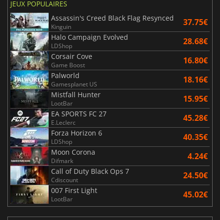
JEUX POPULAIRES
Assassin's Creed Black Flag Resynced
37.75€
Kinguin
Halo Campaign Evolved
28.68€
LDShop
Corsair Cove
16.80€
Game Boost
Palworld
18.16€
Gamesplanet US
Mistfall Hunter
15.95€
LootBar
EA SPORTS FC 27
45.28€
E.Leclerc
Forza Horizon 6
40.35€
LDShop
Moon Corona
4.24€
Difmark
Call of Duty Black Ops 7
24.50€
Cdiscount
007 First Light
45.02€
LootBar