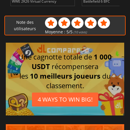
WWE 2K26 Virtual Currency
Battlefield 6 BFC
Note des
utilisateurs
Moyenne :
5
/
5
(
10
votes)
Une cagnotte totale de
1 000
USDT
récompensera
les
10 meilleurs joueurs
du
classement.
4 WAYS TO WIN BIG!