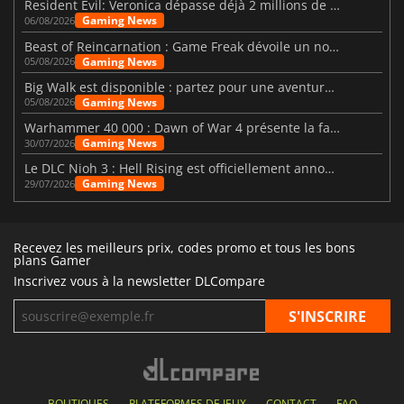
Resident Evil: Veronica dépasse déjà 2 millions de wishlists
Gaming News
06/08/2026
Beast of Reincarnation : Game Freak dévoile un nouveau pari
Gaming News
05/08/2026
Big Walk est disponible : partez pour une aventure entre amis
Gaming News
05/08/2026
Warhammer 40 000 : Dawn of War 4 présente la faction des Nécrons
Gaming News
30/07/2026
Le DLC Nioh 3 : Hell Rising est officiellement annoncé
Gaming News
29/07/2026
Recevez les meilleurs prix, codes promo et tous les bons
plans Gamer
Inscrivez vous à la newsletter DLCompare
BOUTIQUES
PLATEFORMES DE JEUX
CONTACT
FAQ