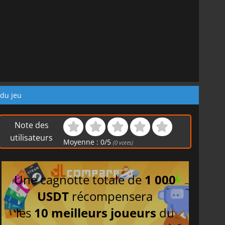
 du jeu
Note des
utilisateurs
Moyenne :
0
/
5
(
0
votes)
Une cagnotte totale de
1 000
USDT
récompensera
les
10 meilleurs joueurs
du