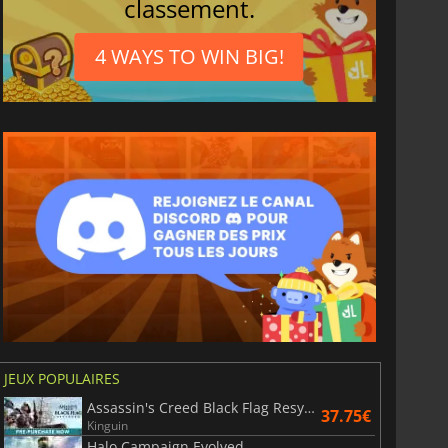
classement.
4 WAYS TO WIN BIG!
3.65
€
7.44
€
JEUX POPULAIRES
Assassin's Creed Black Flag Resynced
6 Virtual Currency
Madden NFL 26 Points
37.75€
Kinguin
Halo Campaign Evolved