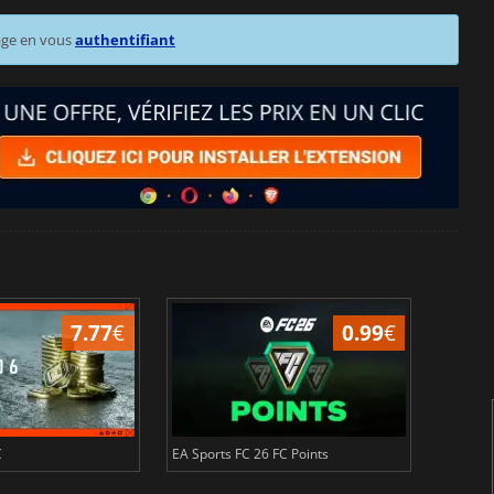
age en vous
authentifiant
7.77
€
0.99
€
C
EA Sports FC 26 FC Points
NBA 2K2