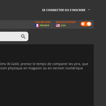
SE CONNECTER OU S'INSCRIRE
YOU ARE HERE
WE ALSO SUPPORT
Dark
FRANCE
USA
mode
alms W-Gold, prenez le temps de comparer les prix, que
version physique en magasin ou en version numérique