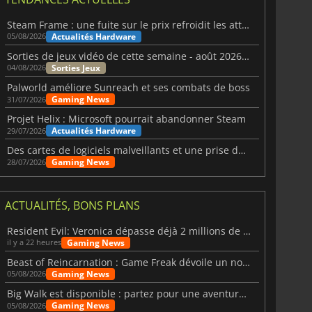
Steam Frame : une fuite sur le prix refroidit les attentes VR
Actualités Hardware
05/08/2026
Sorties de jeux vidéo de cette semaine - août 2026 (semaine 32)
Sorties Jeux
04/08/2026
Palworld améliore Sunreach et ses combats de boss
Gaming News
31/07/2026
Projet Helix : Microsoft pourrait abandonner Steam
Actualités Hardware
29/07/2026
Des cartes de logiciels malveillants et une prise de contrôle de Discord ont touché Meccha Chameleon
Gaming News
28/07/2026
ACTUALITÉS, BONS PLANS
Resident Evil: Veronica dépasse déjà 2 millions de wishlists
Gaming News
il y a 22 heures
Beast of Reincarnation : Game Freak dévoile un nouveau pari
Gaming News
05/08/2026
Big Walk est disponible : partez pour une aventure entre amis
Gaming News
05/08/2026