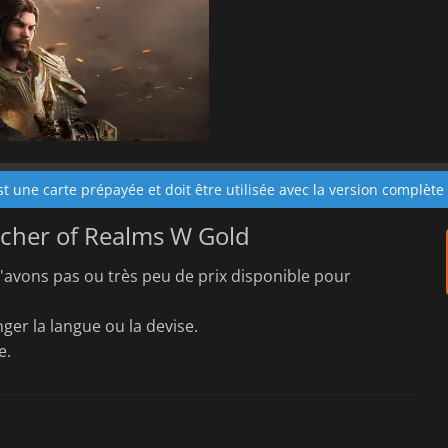
st une carte prépayée et doit être utilisée avec la version complète
tcher of Realms W Gold
'avons pas ou très peu de prix disponible pour
ger la langue ou la devise.
e.