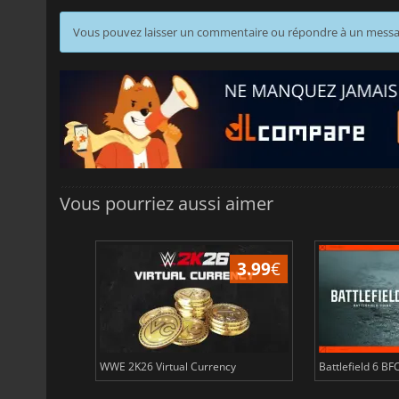
Vous pouvez laisser un commentaire ou répondre à un mess
Vous pourriez aussi aimer
3.99
€
3.99
€
ency
WWE 2K26 Virtual Currency
Battlefield 6 BF