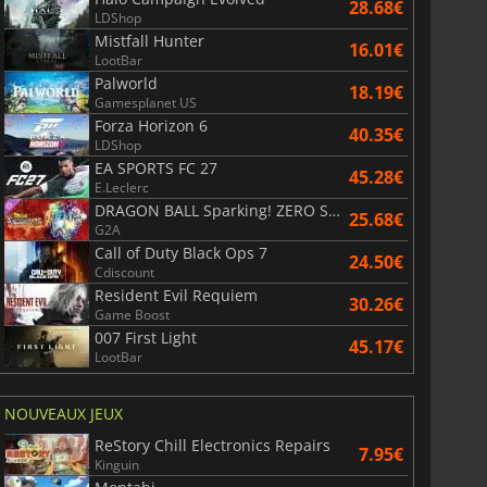
28.68€
LDShop
Mistfall Hunter
16.01€
LootBar
Palworld
18.19€
Gamesplanet US
Forza Horizon 6
40.35€
LDShop
EA SPORTS FC 27
45.28€
E.Leclerc
DRAGON BALL Sparking! ZERO Super Limit Breaking NEO
25.68€
G2A
Call of Duty Black Ops 7
24.50€
Cdiscount
Resident Evil Requiem
30.26€
Game Boost
007 First Light
45.17€
LootBar
NOUVEAUX JEUX
ReStory Chill Electronics Repairs
7.95€
Kinguin