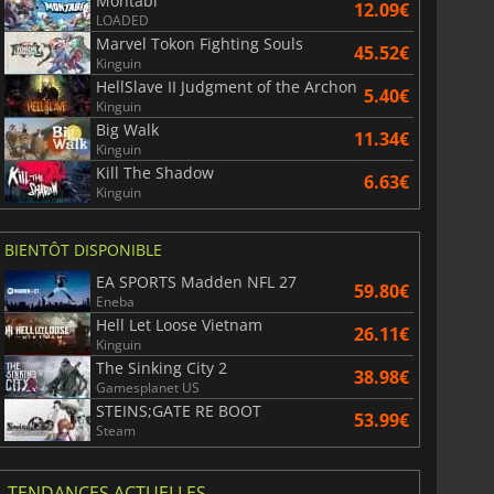
Montabi
12.09€
LOADED
Marvel Tokon Fighting Souls
45.52€
Kinguin
HellSlave II Judgment of the Archon
5.40€
Kinguin
Big Walk
11.34€
Kinguin
Kill The Shadow
6.63€
Kinguin
BIENTÔT DISPONIBLE
EA SPORTS Madden NFL 27
59.80€
Eneba
Hell Let Loose Vietnam
26.11€
Kinguin
The Sinking City 2
38.98€
Gamesplanet US
STEINS;GATE RE BOOT
53.99€
Steam
TENDANCES ACTUELLES