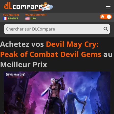
YOU ARE HERE
WE ALSO SUPPORT
Dark
JEUX
FRANCE
USA
mode
CARTES PRÉPAYÉES
LOGICIELS
Achetez vos
Devil May Cry:
CONCOURS
Peak of Combat Devil Gems
au
MATÉRIEL
Meilleur Prix
NEWS
SE CONNECTER OU S'INSCRIRE