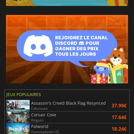
JEUX POPULAIRES
Assassin's Creed Black Flag Resynced
37.99€
Cdiscount
Corsair Cove
17.64€
Kinguin
Palworld
18.24€
Gamesplanet US