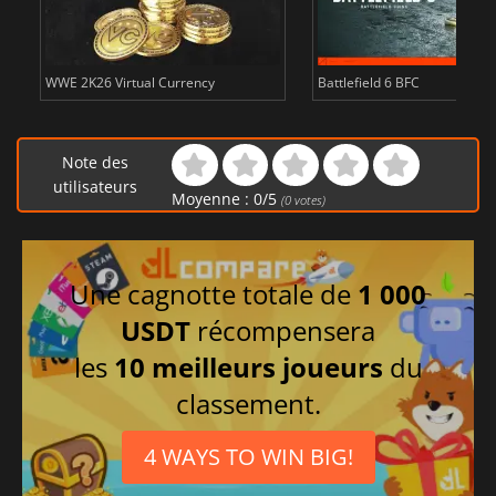
WWE 2K26 Virtual Currency
Battlefield 6 BFC
Note des
utilisateurs
Moyenne :
0
/
5
(
0
votes)
Une cagnotte totale de
1 000
USDT
récompensera
les
10 meilleurs joueurs
du
classement.
4 WAYS TO WIN BIG!