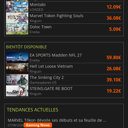
Montabi
12.09€
LOADED
Marvel Tokon Fighting Souls
36.08€
Kinguin
Doloc Town
5.09€
Eneba
BIENTÔT DISPONIBLE
EA SPORTS Madden NFL 27
59.80€
Eneba
Hell Let Loose Vietnam
26.08€
Kinguin
The Sinking City 2
39.10€
Gamesplanet US
STEINS;GATE RE BOOT
19.22€
Kinguin
TENDANCES ACTUELLES
MARVEL Tōkon dévoile ses débuts et sa feuille de route
Gaming News
07/08/2026