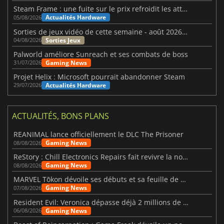
Steam Frame : une fuite sur le prix refroidit les attentes VR
Actualités Hardware
05/08/2026
Sorties de jeux vidéo de cette semaine - août 2026 (semaine 32)
Sorties Jeux
04/08/2026
Palworld améliore Sunreach et ses combats de boss
Gaming News
31/07/2026
Projet Helix : Microsoft pourrait abandonner Steam
Actualités Hardware
29/07/2026
ACTUALITÉS, BONS PLANS
REANIMAL lance officiellement le DLC The Prisoner
Gaming News
08/08/2026
ReStory : Chill Electronics Repairs fait revivre la nostalgie des années 2000
Gaming News
08/08/2026
MARVEL Tōkon dévoile ses débuts et sa feuille de route
Gaming News
07/08/2026
Resident Evil: Veronica dépasse déjà 2 millions de wishlists
Gaming News
06/08/2026