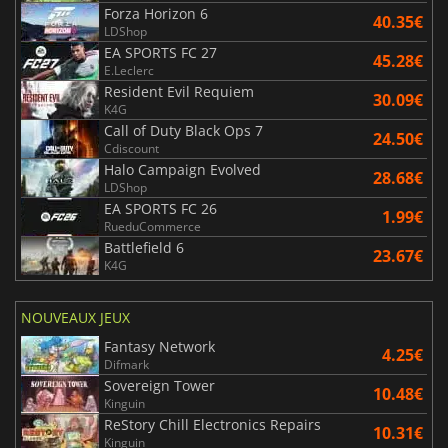
Forza Horizon 6
40.35€
LDShop
EA SPORTS FC 27
45.28€
E.Leclerc
Resident Evil Requiem
30.09€
K4G
Call of Duty Black Ops 7
24.50€
Cdiscount
Halo Campaign Evolved
28.68€
LDShop
EA SPORTS FC 26
1.99€
RueduCommerce
Battlefield 6
23.67€
K4G
NOUVEAUX JEUX
Fantasy Network
4.25€
Difmark
Sovereign Tower
10.48€
Kinguin
ReStory Chill Electronics Repairs
10.31€
Kinguin